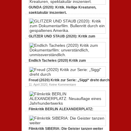
GUNDA (2020): Kritik. Heilige Kreaturen,
spektakulär inszeniert.
zu
21. April 2021,
Keine Kommentare
GUNDA
(2020):
Kritik.
Heilige
Kreaturen,
GLITZER UND STAUB (2020): Kritik zum
spektakulär
Dokumentarfilm. Bullenritt durch ein
inszeniert.
gespaltenes Amerika.
zu
3. Oktober 2020,
Keine Kommentare
GLITZER
UND
Endlich Tacheles (2020) Kritik zum
STAUB
(2020):
Dokumentarfilm: unverständlich,
Kritik
unmissverständlich.
zum
zu
19. Mai 2020,
Keine Kommentare
Dokumentarfilm.
Endlich
Bullenritt
Freud (2020) Kritik zur Serie: „Siggi“ dreht durch
Tacheles
durch
zu
11. April 2020,
Keine Kommentare
(2020)
ein
Freud
Kritik
gespaltenes
(2020)
zum
Amerika.
Kritik
Dokumentarfilm:
zur
unverständlich,
Serie:
unmissverständlich.
„Siggi“
Filmkritik BERLIN ALEXANDERPLATZ:
dreht
durch
Neuauflage eines Jahrhundertwerks
zu
1. März 2020,
Keine Kommentare
Filmkritik
BERLIN
Filmkritik SIBERIA: Die Geister tanzen weiter
ALEXANDERPLATZ: