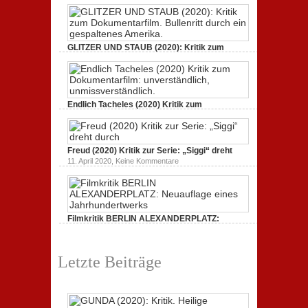
zu
21. April 2021,
Keine Kommentare
GUNDA
(2020):
Kritik.
Heilige
Kreaturen,
GLITZER UND STAUB (2020): Kritik zum
spektakulär
Dokumentarfilm.
inszeniert.
zu
3. Oktober 2020,
Keine Kommentare
GLITZER
UND
STAUB
(2020):
Endlich Tacheles (2020) Kritik zum
Kritik
Dokumentarfilm: unverständlich,
zum
zu
19. Mai 2020,
Keine Kommentare
Dokumentarfilm.
Endlich
Bullenritt
Tacheles
durch
Freud (2020) Kritik zur Serie: „Siggi“ dreht
(2020)
ein
Kritik
zu
gespaltenes
11. April 2020,
Keine Kommentare
zum
Freud
Amerika.
Dokumentarfilm:
(2020)
unverständlich,
Kritik
unmissverständlich.
zur
Serie:
„Siggi“
Filmkritik BERLIN ALEXANDERPLATZ:
dreht
durch
Neuauflage eines Jahrhundertwerks
zu
1. März 2020,
Keine Kommentare
Filmkritik
Letzte Beiträge
BERLIN
ALEXANDERPLATZ:
Neuauflage
eines
Jahrhundertwerks