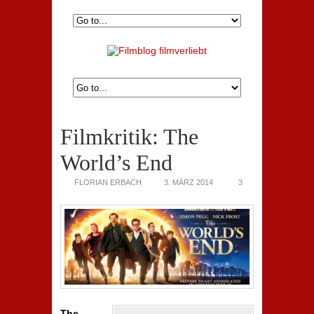
Filmkritik: The
World’s End
FLORIAN ERBACH
3. MÄRZ 2014
3
The