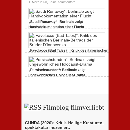
Neuauflage
zu
1. März 2020,
Keine Kommentare
eines
Filmkritik
Jahrhundertwerks
SIBERIA:
Die
Geister
tanzen
„Saudi Runaway“: Berlinale zeigt
weiter
Handydokumentation einer Flucht
zu
27. Februar 2020,
Keine Kommentare
„Saudi
Runaway“:
Berlinale
zeigt
Handydokumentation
„Favolacce (Bad Tales)“: Kritik des italienischen
einer
Berlinale-Beitrags der Brüder D’Innocenzo
Flucht
zu
25. Februar 2020,
Keine Kommentare
„Favolacce
(Bad
„Persischstunden“: Berlinale zeigt
Tales)“:
Kritik
ungewöhnliches Holocaust-Drama
des
zu
23. Februar 2020,
Keine Kommentare
italienischen
„Persischstunden“:
Berlinale-
Berlinale
Beitrags
zeigt
der
ungewöhnliches
Brüder
Holocaust-
D’Innocenzo
Drama
Filmblog filmverliebt
GUNDA (2020): Kritik. Heilige Kreaturen,
spektakulär inszeniert.