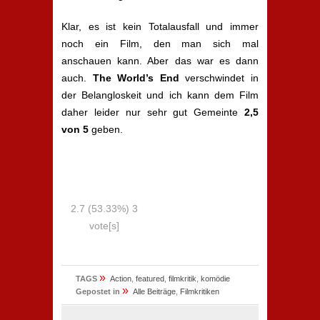
Klar, es ist kein Totalausfall und immer
noch ein Film, den man sich mal
anschauen kann. Aber das war es dann
auch.
The World’s End
verschwindet in
der Belangloskeit und ich kann dem Film
daher leider nur sehr gut Gemeinte
2,5
von 5
geben.
2.7
(53.33%)
3
vote[s]
»
TAGS
Action
,
featured
,
filmkritik
,
komödie
»
Gepostet in
Alle Beiträge
,
Filmkritiken