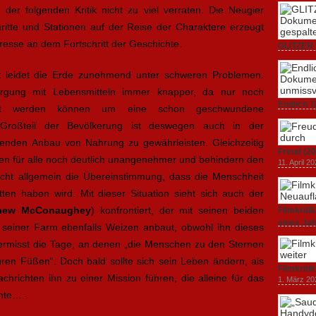
 der folgenden Kritik nicht zu viel verraten. Die Neugier
itte und Stationen auf der Reise der Charaktere erzeugt
esse an dem Fortschritt der Geschichte.
GLITZER 
Dokumenta
Amerika.
nft leidet die Erde zunehmend unter schweren Problemen.
3. Oktober
orgung mit Lebensmitteln immer knapper, da nur noch
Endlich T
baut werden können um eine schon geschwundene
unverstän
Großteil der Bevölkerung ist deswegen auch in der
19. Mai 20
henden Anbau von Nahrung zu gewährleisten. Gleichzeitig
Freud (20
 für alle noch deutlich unangenehmer und behindern den
11. April 2
scht allgemein die Übereinstimmung, dass die Menschheit
tten haben wird. Mit dieser Situation sieht sich auch der
hew McConaughey
) konfrontiert, der mit seinen beiden
Filmkrit
eines Ja
seiner Farm ebenfalls Weizen anbaut, obwohl ihn dieses
1. März 20
 vermisst die Tage, an denen „die Menschen zu den Sternen
hren Füßen“. Doch bald sollte sich sein Leben ändern, als
Filmkriti
hrichten ihn zu einer Mission führen, die alleine für das
1. März 20
nte….