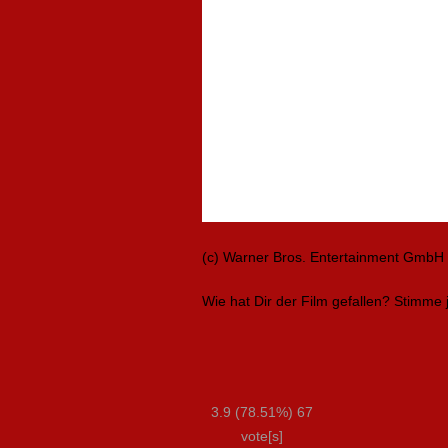
(c) Warner Bros. Entertainment GmbH
Wie hat Dir der Film gefallen? Stimme j
3.9
(78.51%)
67
vote[s]