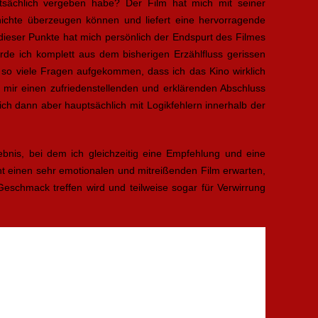
tsächlich vergeben habe? Der Film hat mich mit seiner
ichte überzeugen können und liefert eine hervorragende
ieser Punkte hat mich persönlich der Endspurt des Filmes
rde ich komplett aus dem bisherigen Erzählfluss gerissen
so viele Fragen aufgekommen, dass ich das Kino wirklich
e mir einen zufriedenstellenden und erklärenden Abschluss
mich dann aber hauptsächlich mit Logikfehlern innerhalb der
lebnis, bei dem ich gleichzeitig eine Empfehlung und eine
 einen sehr emotionalen und mitreißenden Film erwarten,
schmack treffen wird und teilweise sogar für Verwirrung