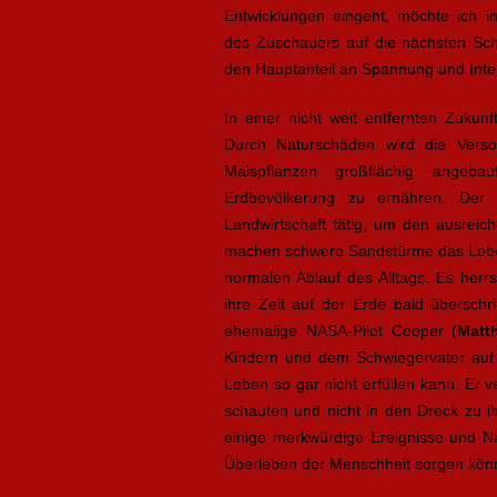
Entwicklungen eingeht, möchte ich in
des Zuschauers auf die nächsten Schr
den Hauptanteil an Spannung und Inter
In einer nicht weit entfernten Zuku
Durch Naturschäden wird die Vers
Maispflanzen großflächig ange
Erdbevölkerung zu ernähren. Der 
Landwirtschaft tätig, um den ausreic
machen schwere Sandstürme das Leben
normalen Ablauf des Alltags. Es herr
ihre Zeit auf der Erde bald überschri
ehemalige NASA-Pilot Cooper (
Matt
Kindern und dem Schwiegervater auf 
Leben so gar nicht erfüllen kann. Er
schauten und nicht in den Dreck zu i
einige merkwürdige Ereignisse und Nac
Überleben der Menschheit sorgen kön