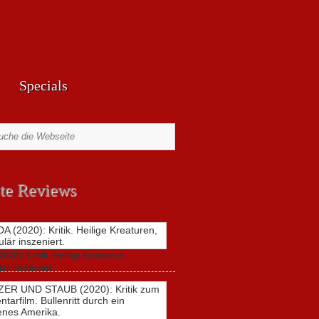
Specials
te Reviews
20): Kritik. Heilige Kreaturen,
är inszeniert.
zu
021,
Keine Kommentare
GUNDA
(2020):
Kritik.
Heilige