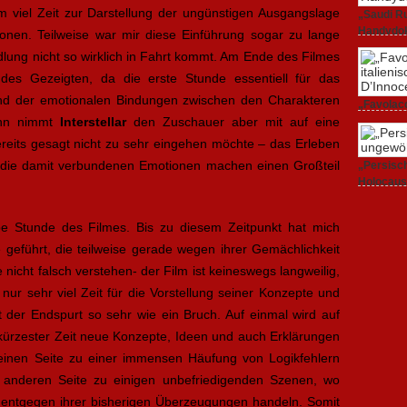
 viel Zeit zur Darstellung der ungünstigen Ausgangslage
„Saudi Ru
Handydok
onen. Teilweise war mir diese Einführung sogar zu lange
27. Februa
dlung nicht so wirklich in Fahrt kommt. Am Ende des Filmes
des Gezeigten, da die erste Stunde essentiell für das
und der emotionalen Bindungen zwischen den Charakteren
„Favolacc
inn nimmt
Interstellar
den Zuschauer aber mit auf eine
Berlinale
25. Februa
bereits gesagt nicht zu sehr eingehen möchte – das Erleben
 die damit verbundenen Emotionen machen einen Großteil
„Persisch
Holocaus
23. Februa
be Stunde des Filmes. Bis zu diesem Zeitpunkt hat mich
e geführt, die teilweise gerade wegen ihrer Gemächlichkeit
e nicht falsch verstehen- der Film ist keineswegs langweilig,
nur sehr viel Zeit für die Vorstellung seiner Konzepte und
der Endspurt so sehr wie ein Bruch. Auf einmal wird auf
kürzester Zeit neue Konzepte, Ideen und auch Erklärungen
r einen Seite zu einer immensen Häufung von Logikfehlern
 anderen Seite zu einigen unbefriedigenden Szenen, wo
 entgegen ihrer bisherigen Überzeugungen handeln. Somit