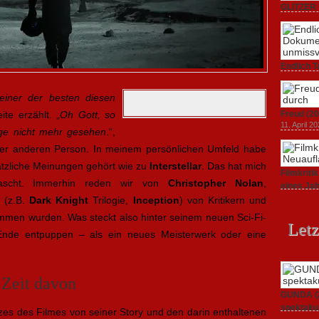
GLITZER 
Dokument
3. Oktober
Endlich T
unverstän
19. Mai 20
einer der besten diesen
te erzählt. „
Oh Gott, so
Freud (20
11. April 2
nge nicht mehr gesehen
.“,
r anderen Person. In meinem persönlichen Umfeld habe
ätzliche Meinungen gehört wie zu
Interstellar
. Das hat mich
Filmkrit
rascht. Immerhin reden wir von
Christopher Nolan
,
eines Ja
1. März 20
 (z.B.
Dark Knight
Trilogie,
Inception
) von Kritikern und
mmen wurden. Was steckt also hinter seinem neuen Sci-Fi-
Letz
Ende entpuppen – als ein neues Meisterwerk oder eine
 Zeit davon
GUNDA (20
spektakul
zes des Filmes von seiner Story und den darin enthaltenen
21. April 2