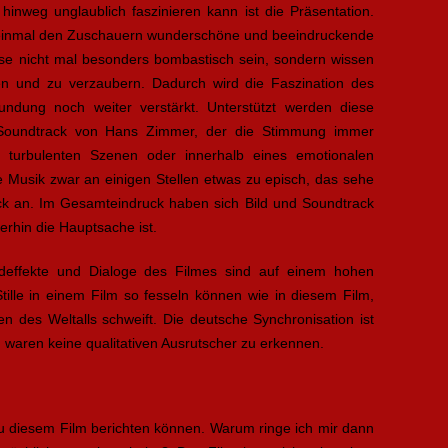
nweg unglaublich faszinieren kann ist die Präsentation.
r einmal den Zuschauern wunderschöne und beeindruckende
eise nicht mal besonders bombastisch sein, sondern wissen
en und zu verzaubern. Dadurch wird die Faszination des
ndung noch weiter verstärkt. Unterstützt werden diese
 Soundtrack von Hans Zimmer, der die Stimmung immer
n turbulenten Szenen oder innerhalb eines emotionalen
Musik zwar an einigen Stellen etwas zu episch, das sehe
ck an. Im Gesamteindruck haben sich Bild und Soundtrack
rhin die Hauptsache ist.
deffekte und Dialoge des Filmes sind auf einem hohen
tille in einem Film so fesseln können wie in diesem Film,
n des Weltalls schweift. Die deutsche Synchronisation ist
 waren keine qualitativen Ausrutscher zu erkennen.
 zu diesem Film berichten können. Warum ringe ich mir dann