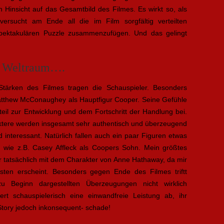
n Hinsicht auf das Gesamtbild des Filmes. Es wirkt so, als
versucht am Ende all die im Film sorgfältig verteilten
pektakulären Puzzle zusammenzufügen. Und das gelingt
im Weltraum….
tärken des Filmes tragen die Schauspieler. Besonders
atthew McConaughey als Hauptfigur Cooper. Seine Gefühle
il zur Entwicklung und dem Fortschritt der Handlung bei.
ktere werden insgesamt sehr authentisch und überzeugend
nd interessant. Natürlich fallen auch ein paar Figuren etwas
 wie z.B. Casey Affleck als Coopers Sohn. Mein größtes
r tatsächlich mit dem Charakter von Anne Hathaway, da mir
ten erscheint. Besonders gegen Ende des Filmes triftt
u Beginn dargestellten Überzeugungen nicht wirklich
rt schauspielerisch eine einwandfreie Leistung ab, ihr
Story jedoch inkonsequent- schade!