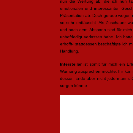
nun die Wertung ab, die ich nun ta
emotionalen und interessanten Gesch
Präsentation ab. Doch gerade wegen d
so sehr enttäuscht. Als Zuschauer wu
und nach dem Abspann sind für mich 
unbefriedigt verlassen habe. Ich hatt
erhofft- stattdessen beschäftigte ich 
Handlung.
Interstellar
ist somit für mich ein Er
Warnung ausprechen möchte. Ihr könnt
dessen Ende aber nicht jedermanns Ge
sorgen könnte.