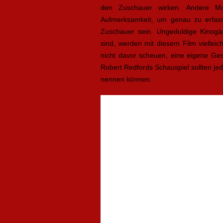
den Zuschauer wirken. Andere Mo
Aufmerksamkeit, um genau zu erfas
Zuschauer sein. Ungeduldige Kinogä
sind, werden mit diesem Film vielleich
nicht davor scheuen, eine eigene Ge
Robert Redfords Schauspiel sollten jed
nennen können.