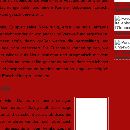
 er sich befindet, wie weit er vom Festland entfernt ist und
„Saudi Ru
Nachrungsmitteln und einem Kanister Süßwasser zurecht
Handydok
ündigt sich bereits an…
27. Februa
fis. Er spielt seine Rolle ruhig, ernst und stolz. Anfangs
„Favolacc
r nicht sonderlich von Angst und Verzweiflung ergriffen ist.
Berlinale
nzen stößt, desto größer wächst die Verzweiflung und
25. Februa
Lage nicht verbessert. Die Zuschauer können spüren, wie
„Persisch
mmer wieder aufs Neue hinnimmt und pragmatisch mit dem
Holocaus
serfahrung scheint ihn gelehrt zu haben, dass es wichtiger
23. Februa
 und entsprechend zu handeln anstatt so lange wie möglich
er Entscheidung zu scheuen.
ille
r Film. Da es nur einen einzigen
h kein normaler Dialog statt. Der einzige
tur. Und es scheint so, als ob diese die
ider erfahren wir demnach aber auch
Interessante an dem Filmkonzept ist