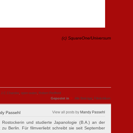
(c) SquareOne/Universum
,
J.C.Chandor
,
open-water
,
Robert Redford
»
Gepostet in
Alle Beiträge
,
Filmkritiken
y Passehl
View all posts by
Mandy Passehl
 Rostockerin und studierte Japanologie (B.A.) an der
 zu Berlin. Für filmverliebt schreibt sie seit September