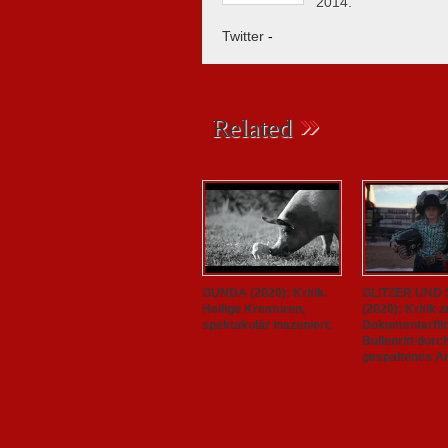
2014.
Twitter
-
»
Related
GUNDA (2020): Kritik.
GLITZER UND
Heilige Kreaturen,
(2020): Kritik 
spektakulär inszeniert.
Dokumentarfil
Bullenritt durc
gespaltenes A