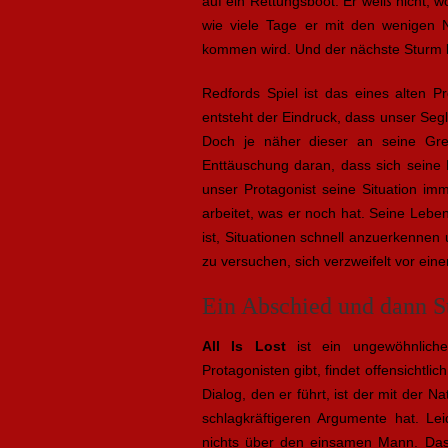
auf ein Rettungsboot. Er weiß nicht, wo
wie viele Tage er mit den wenigen 
kommen wird. Und der nächste Sturm k
Redfords Spiel ist das eines alten Pro
entsteht der Eindruck, dass unser Segle
Doch je näher dieser an seine Gre
Enttäuschung daran, dass sich seine 
unser Protagonist seine Situation i
arbeitet, was er noch hat. Seine Leben
ist, Situationen schnell anzuerkennen
zu versuchen, sich verzweifelt vor ein
Ein Abschied und dann St
All Is Lost
ist ein ungewöhnliche
Protagonisten gibt, findet offensichtlic
Dialog, den er führt, ist der mit der Na
schlagkräftigeren Argumente hat. Le
nichts über den einsamen Mann. Das 