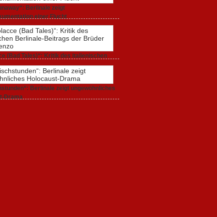
naway“: Berlinale zeigt
umentation einer Flucht
r 2020,
0 Comments
e (Bad Tales)“: Kritik des italienischen
-Beitrags der Brüder D’Innocenzo
r 2020,
2 Comments
stunden“: Berlinale zeigt ungewöhnliches
t-Drama
r 2020,
1 Comment