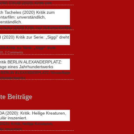
UND STAUB (2020): Kritik zum
arfilm.
 2020,
2 Comments
acheles (2020) Kritik zum Dokumentarfilm:
dlich,
20,
0 Comments
20) Kritik zur Serie: „Siggi“ dreht
020,
2 Comments
ik BERLIN ALEXANDERPLATZ: Neuauflage
hrhundertwerks
20,
2 Comments
te Beiträge
20): Kritik. Heilige Kreaturen,
är inszeniert.
021,
2 Comments