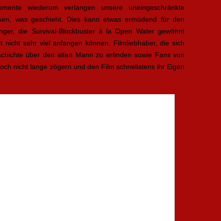
mente wiederum verlangen unsere uneingeschränkte
sen, was geschieht. Dies kann etwas ermüdend für den
nger, die Survival-Blockbuster à la Open Water gewöhnt
t nicht sehr viel anfangen können. Filmliebhaber, die sich
schichte über den alten Mann zu erfinden sowie Fans von
och nicht lange zögern und den Film schnellstens ihr Eigen