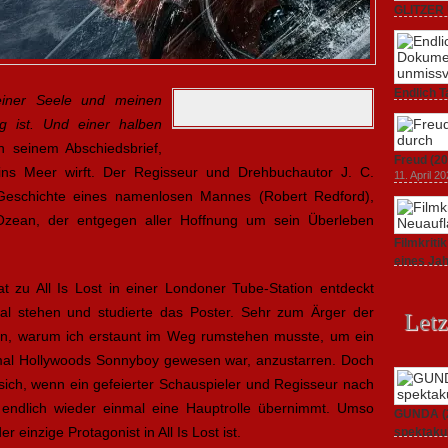
GLITZER 
Dokument
3. Oktober
Endlich T
einer Seele und meinen
unverstän
 ist. Und einer halben
19. Mai 20
n seinem Abschiedsbrief,
Freud (20
 ins Meer wirft. Der Regisseur und Drehbuchautor J. C.
11. April 2
eschichte eines namenlosen Mannes (Robert Redford),
Ozean, der entgegen aller Hoffnung um sein Überleben
Filmkrit
eines Ja
1. März 20
t zu All Is Lost in einer Londoner Tube-Station entdeckt
mal stehen und studierte das Poster. Sehr zum Ärger der
Letz
en, warum ich erstaunt im Weg rumstehen musste, um ein
nmal Hollywoods Sonnyboy gewesen war, anzustarren. Doch
 sich, wenn ein gefeierter Schauspieler und Regisseur nach
endlich wieder einmal eine Hauptrolle übernimmt. Umso
GUNDA (20
 einzige Protagonist in All Is Lost ist.
spektakul
21. April 2