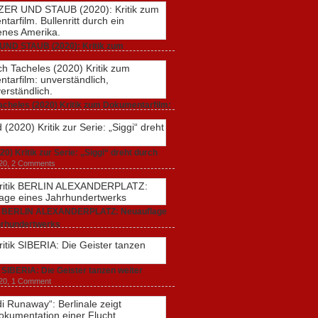
UND STAUB (2020): Kritik zum
rfilm. Bullenritt durch ein gespaltenes
 2020,
2 Comments
acheles (2020) Kritik zum Dokumentarfilm:
dlich, unmissverständlich.
20,
0 Comments
20) Kritik zur Serie: „Siggi“ dreht durch
020,
2 Comments
ik BERLIN ALEXANDERPLATZ: Neuauflage
hrhundertwerks
20,
2 Comments
k SIBERIA: Die Geister tanzen weiter
20,
1 Comment