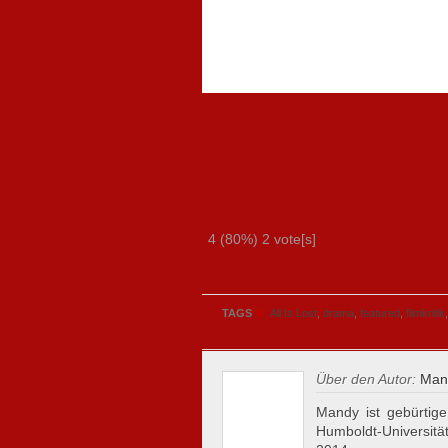
4
(80%)
2
vote[s]
»
TAGS
All Is Lost
,
drama
,
featured
,
filmkritik
Über den Autor:
Mand
Mandy ist gebürtige
Humboldt-Universität