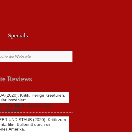
Specials
te Reviews
20): Kritik. Heilige Kreaturen,
är inszeniert.
021,
2 Comments