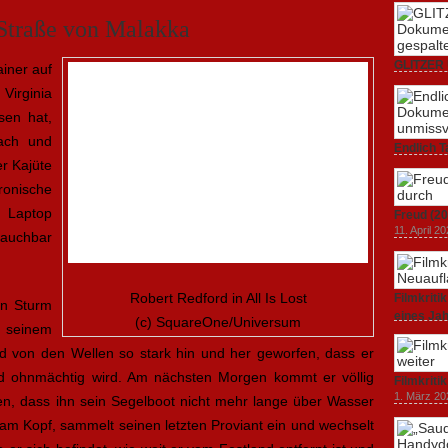
Straße von Malakka
GLITZER 
iner auf
Dokumenta
Virginia
Amerika.
sen hat,
3. Oktober
ach und
Endlich T
r Kajüte
unverstän
19. Mai 20
onische
 Laptop
Freud (20
11. April 2
auchbar
Robert Redford in All Is Lost
Filmkrit
in Sturm
eines Ja
(c) SquareOne/Universum
d seinem
1. März 20
rd von den Wellen so stark hin und her geworfen, dass er
nd ohnmächtig wird. Am nächsten Morgen kommt er völlig
Filmkriti
1. März 20
len, dass ihn sein Segelboot nicht mehr lange über Wasser
am Kopf, sammelt seinen letzten Proviant ein und wechselt