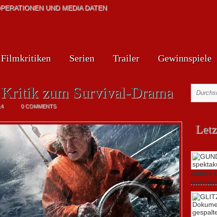
PERATIONEN UND MEDIA DATEN
Filmkritiken
Serien
Trailer
Gewinnspiele
: Kritik zum Survival-Drama
14
0 COMMENTS
Letz
GUNDA (20
spektakul
21. April 2