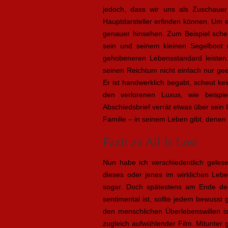
jedoch, dass wir uns als Zuschauer
Hauptdarsteller erfinden können. Um e
genauer hinsehen. Zum Beispiel schei
sein und seinem kleinen Segelboot n
gehobeneren Lebensstandard leisten.
seinen Reichtum nicht einfach nur geer
Er ist handwerklich begabt, scheut kein
den verlorenen Luxus, wie beispi
Abschiedsbrief verrät etwas über sein 
Familie – in seinem Leben gibt, denen
Fazit zu All Is Lost
Nun habe ich verschiedentlich gelese
dieses oder jenes im wirklichen Lebe
sogar. Doch spätestens am Ende des
sentimental ist, sollte jedem bewusst 
den menschlichen Überlebenswillen ist
zugleich aufwühlender Film. Mitunter