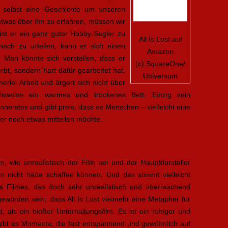
 selbst eine Geschichte um unseren
twas über ihn zu erfahren, müssen wir
nt er ein ganz guter Hobby-Segler zu
All Is Lost auf
ach zu urteilen, kann er sich einen
Amazon
 Man könnte sich vorstellen, dass er
(c) SquareOne/
bt, sondern hart dafür gearbeitet hat.
Universum
erlei Arbeit und ärgert sich nicht über
elsweise ein warmes und trockenes Bett. Einzig sein
Innerstes und gibt preis, dass es Menschen – vielleicht eine
 er noch etwas mitteilen möchte.
n, wie unrealistisch der Film sei und der Hauptdarsteller
n nicht hätte schaffen können. Und das stimmt vielleicht
 Filmes, das doch sehr unrealistisch und überraschend
geworden sein, dass All Is Lost vielmehr eine Metapher für
, als ein bloßer Unterhaltungsfilm. Es ist ein ruhiger und
 gibt es Momente, die fast entspannend und gewöhnlich auf