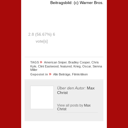
Beitragsbild: (c) Warner Bros.
2.8
(56.67%)
6
vote[s]
»
TAGS
American Sniper
,
Bradley Cooper
,
Chris
Kyle
,
Clint Eastwood
,
featured
,
Krieg
,
Oscar
,
Sienna
Miller
»
Gepostet in
Alle Beiträge
,
Filmkritiken
Über den Autor:
Max
Christ
View all posts by
Max
Christ