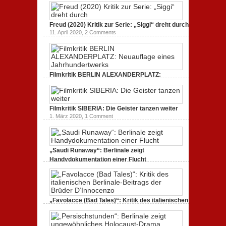
unmissverständlich.
19. Mai 2020,
0 Comments
Freud (2020) Kritik zur Serie: „Siggi“ dreht durch
11. April 2020,
2 Comments
Filmkritik BERLIN ALEXANDERPLATZ:
Neuauflage eines Jahrhundertwerks
1. März 2020,
2 Comments
Filmkritik SIBERIA: Die Geister tanzen weiter
1. März 2020,
1 Comment
„Saudi Runaway“: Berlinale zeigt
Handydokumentation einer Flucht
27. Februar 2020,
0 Comments
„Favolacce (Bad Tales)“: Kritik des italienischen
Berlinale-Beitrags der Brüder D’Innocenzo
25. Februar 2020,
2 Comments