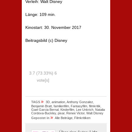
Verleih: Walt Disney
Länge: 109 min.
Kinostart: 30. November 2017
Beitragsbild (c) Disney
3.7
(73.33%)
6
vote[s]
»
TAGS
3D
,
animation
,
Anthony Gonzalez
,
Benjamin Bratt
,
familienfilm
,
Fantasyfilm
,
filmkritik
,
Gael Garcia Bernal
,
Kinderfilm
,
Lee Unkrich
,
Natalia
Cordova-Buckley
,
pixar
,
Renee Victor
,
Walt Disney
»
Gepostet in
Alle Beiträge
,
Filmkritiken