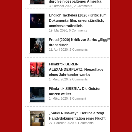
durch ein gespaltenes Amerika.
3. Oktober 2020,
2 Comments
Endlich Tacheles (2020) Kritik zum
Dokumentarfilm: unverständlich,
unmissverständlich.
19. Mai 2020,
0 Comments
Freud (2020) Kritik zur Serie: „Siggi“
dreht durch
11. April 2020,
2 Comments
Filmkritik BERLIN
ALEXANDERPLATZ: Neuauflage
eines Jahrhundertwerks
1. März 2020,
2 Comments
Filmkritik SIBERIA: Die Geister
tanzen weiter
1. März 2020,
1 Comment
„Saudi Runaway“: Berlinale zeigt
Handydokumentation einer Flucht
27. Februar 2020,
0 Comments