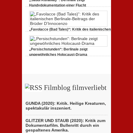
„Saudi Runaway“: Berlinale zeigt
Handydokumentation einer Flucht
27. Februar 2020,
0 Comments
„Favolacce (Bad Tales)“: Kritik des italienischen
Berlinale-Beitrags der Brüder D’Innocenzo
25. Februar 2020,
2 Comments
„Persischstunden“: Berlinale zeigt
ungewöhnliches Holocaust-Drama
23. Februar 2020,
1 Comment
Filmblog filmverliebt
GUNDA (2020): Kritik. Heilige Kreaturen,
spektakulär inszeniert.
GLITZER UND STAUB (2020): Kritik zum
Dokumentarfilm. Bullenritt durch ein
gespaltenes Amerika.