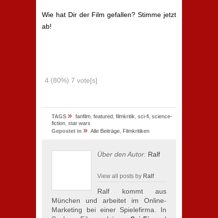
Wie hat Dir der Film gefallen? Stimme jetzt
ab!
4
(80%)
7
vote[s]
»
TAGS
fanfilm
,
featured
,
filmkritik
,
sci-fi
,
science-
fiction
,
star wars
»
Gepostet in
Alle Beiträge
,
Filmkritiken
Über den Autor:
Ralf
View all posts by
Ralf
Ralf kommt aus
München und arbeitet im Online-
Marketing bei einer Spielefirma. In