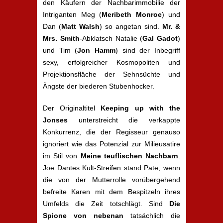
den Käufern der Nachbarimmobilie der
Intriganten Meg (
Meribeth
Monroe
) und
Dan (
Matt Walsh
) so angetan sind.
Mr. &
Mrs. Smith
-Abklatsch Natalie (
Gal Gadot
)
und Tim (
Jon Hamm
) sind der Inbegriff
sexy, erfolgreicher Kosmopoliten und
Projektionsfläche der Sehnsüchte und
Ängste der biederen Stubenhocker.
Der Originaltitel
Keeping up with the
Jonses
unterstreicht die verkappte
Konkurrenz, die der Regisseur genauso
ignoriert wie das Potenzial zur Milieusatire
im Stil von
Meine teuflischen Nachbarn
.
Joe Dantes Kult-Streifen stand Pate, wenn
die von der Mutterrolle vorübergehend
befreite Karen mit dem Bespitzeln ihres
Umfelds die Zeit totschlägt. Sind
Die
Spione von nebenan
tatsächlich die