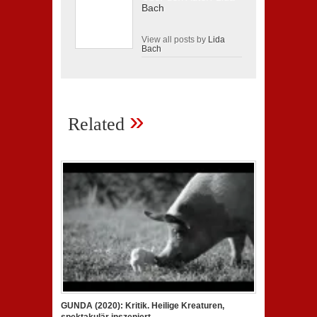
Bach
View all posts by
Lida
Bach
»
Related
GUNDA (2020): Kritik. Heilige Kreaturen,
spektakulär inszeniert.