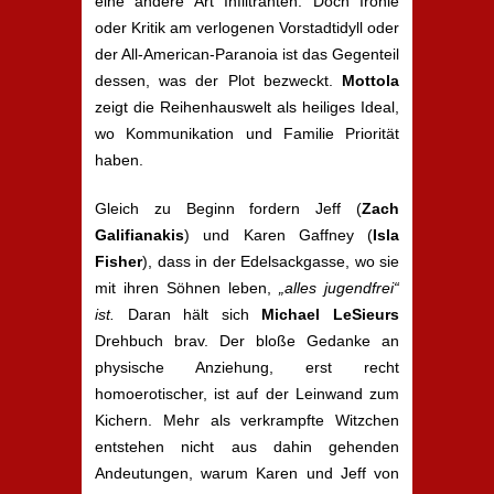
eine andere Art Infiltranten. Doch Ironie
oder Kritik am verlogenen Vorstadtidyll oder
der All-American-Paranoia ist das Gegenteil
dessen, was der Plot bezweckt.
Mottola
zeigt die Reihenhauswelt als heiliges Ideal,
wo Kommunikation und Familie Priorität
haben.
Gleich zu Beginn fordern Jeff (
Zach
Galifianakis
) und Karen Gaffney (
Isla
Fisher
), dass in der Edelsackgasse, wo sie
mit ihren Söhnen leben,
„
a
lles jugendfrei“
ist.
Daran hält sich
Michael LeSieur
s
Drehbuch brav. Der bloße Gedanke an
physische Anziehung, erst recht
homoerotischer, ist auf der Leinwand zum
Kichern. Mehr als verkrampfte Witzchen
entstehen nicht aus dahin gehenden
Andeutungen, warum Karen und Jeff von