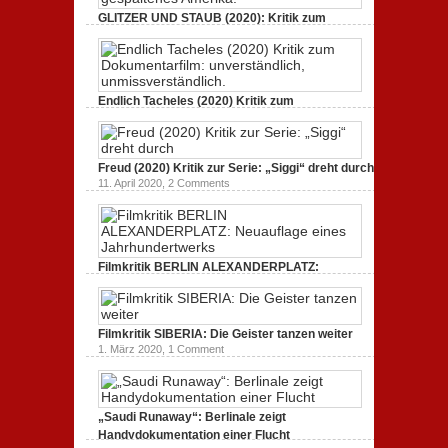
GLITZER UND STAUB (2020): Kritik zum
Dokumentarfilm. Bullenritt durch ein
gespaltenes Amerika.
3. Oktober 2020,
2 Comments
Endlich Tacheles (2020) Kritik zum
Dokumentarfilm: unverständlich,
unmissverständlich.
19. Mai 2020,
0 Comments
Freud (2020) Kritik zur Serie: „Siggi“ dreht durch
11. April 2020,
2 Comments
Filmkritik BERLIN ALEXANDERPLATZ:
Neuauflage eines Jahrhundertwerks
1. März 2020,
2 Comments
Filmkritik SIBERIA: Die Geister tanzen weiter
1. März 2020,
1 Comment
„Saudi Runaway“: Berlinale zeigt
Handydokumentation einer Flucht