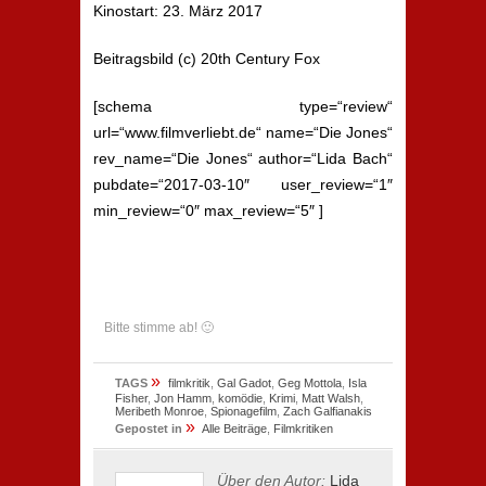
Kinostart: 23. März 2017
Beitragsbild (c) 20th Century Fox
[schema type=“review“
url=“www.filmverliebt.de“ name=“Die Jones“
rev_name=“Die Jones“ author=“Lida Bach“
pubdate=“2017-03-10″ user_review=“1″
min_review=“0″ max_review=“5″ ]
Bitte stimme ab! 🙂
»
TAGS
filmkritik
,
Gal Gadot
,
Geg Mottola
,
Isla
Fisher
,
Jon Hamm
,
komödie
,
Krimi
,
Matt Walsh
,
Meribeth Monroe
,
Spionagefilm
,
Zach Galfianakis
»
Gepostet in
Alle Beiträge
,
Filmkritiken
Über den Autor:
Lida