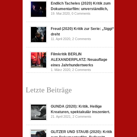
Endlich Tacheles (2020) Kritik zum
Dokumentarfilm: unverständlich,
19. Mai 2020,
0 Comments
Freud (2020) Kritik zur Serie: „Siggi“
dreht
11. April 2020,
2 Comments
Filmkritik BERLIN
ALEXANDERPLATZ: Neuauflage
eines Jahrhundertwerks
1. März 2020,
2 Comments
Letzte Beiträge
GUNDA (2020): Kritik. Heilige
Kreaturen, spektakulär inszeniert.
21. April 2021,
2 Comments
GLITZER UND STAUB (2020): Kritik