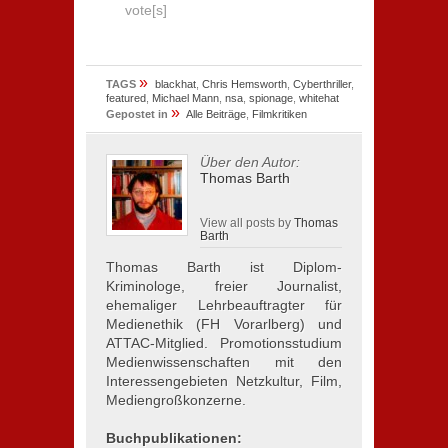
vote[s]
»
TAGS
blackhat
,
Chris Hemsworth
,
Cyberthriller
,
featured
,
Michael Mann
,
nsa
,
spionage
,
whitehat
»
Gepostet in
Alle Beiträge
,
Filmkritiken
Über den Autor:
Thomas Barth
View all posts by
Thomas
Barth
Thomas Barth ist Diplom-
Kriminologe, freier Journalist,
ehemaliger Lehrbeauftragter für
Medienethik (FH Vorarlberg) und
ATTAC-Mitglied. Promotionsstudium
Medienwissenschaften mit den
Interessengebieten Netzkultur, Film,
Mediengroßkonzerne.
Buchpublikationen: