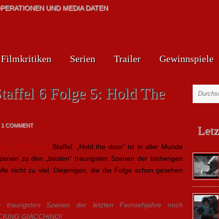
PERATIONEN UND MEDIA DATEN
Filmkritiken
Serien
Trailer
Gewinnspiele
affel 6 Folge 5: Hold The
1 COMMENT
Letz
ame of Thrones
Staffel. „Hold the door“ ist in aller Munde
zenen zu den „besten“ traurigsten Szenen der bisherigen
lle nicht zu viel. Diejenigen, die die Folge schon gesehen
traurigsten Szenen der letzten Fernsehjahre noch
UCKING GIACCHINO!