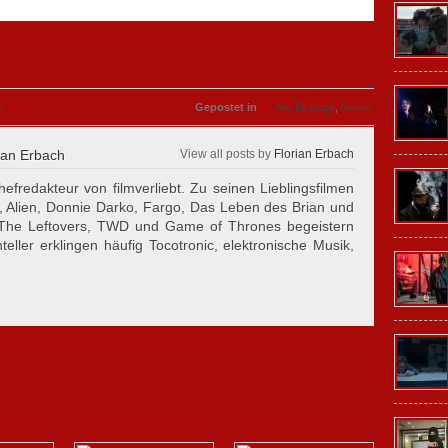
»
r
Gepostet in
Alle Beiträge
,
Serien
ian Erbach
View all posts by
Florian Erbach
hefredakteur von filmverliebt. Zu seinen Lieblingsfilmen
, Alien, Donnie Darko, Fargo, Das Leben des Brian und
 The Leftovers, TWD und Game of Thrones begeistern
eller erklingen häufig Tocotronic, elektronische Musik,