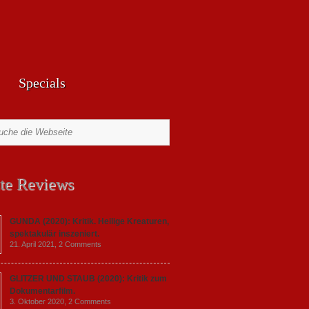
Specials
te Reviews
GUNDA (2020): Kritik. Heilige Kreaturen,
spektakulär inszeniert.
21. April 2021,
2 Comments
GLITZER UND STAUB (2020): Kritik zum
Dokumentarfilm.
3. Oktober 2020,
2 Comments