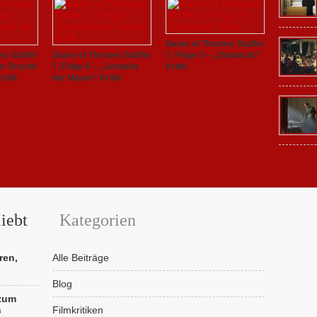
Game of Thrones Staffel
s Staffel
Game of Thrones Staffel
7, Folge 5 – „Ostwacht“
Der Drache
7, Folge 6 – „Jenseits
Kritik
ritik
der Mauer“ Kritik
iebt
Kategorien
ren,
Alle Beiträge
Blog
 zum
n
Filmkritiken