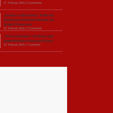
27. Februar 2020,
0 Comments
„Favolacce (Bad Tales)“: Kritik des
italienischen Berlinale-Beitrags der
Brüder D’Innocenzo
25. Februar 2020,
2 Comments
„Persischstunden“: Berlinale zeigt
ungewöhnliches Holocaust-Drama
23. Februar 2020,
1 Comment