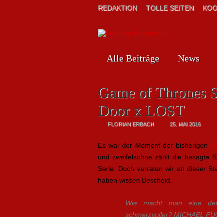
REDAKTION
TOLLE SEITEN
KOO
Alle Beiträge
News
Game of Thrones St
Door x LOST
FLORIAN ERBACH
25. MAI 2016
Es war der Moment der bisherigen
G
und zweifelsohne zählt die besagte S
Serie. Doch verraten wir an dieser Ste
haben wissen Bescheid.
Wie macht man eine der 
schmerzvoller? MICHAEL F