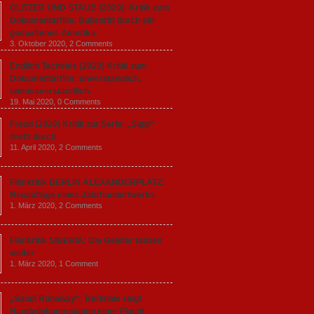
GLITZER UND STAUB (2020): Kritik zum
Dokumentarfilm. Bullenritt durch ein
gespaltenes Amerika.
3. Oktober 2020,
2 Comments
Endlich Tacheles (2020) Kritik zum
Dokumentarfilm: unverständlich,
unmissverständlich.
19. Mai 2020,
0 Comments
Freud (2020) Kritik zur Serie: „Siggi“
dreht durch
11. April 2020,
2 Comments
Filmkritik BERLIN ALEXANDERPLATZ:
Neuauflage eines Jahrhundertwerks
1. März 2020,
2 Comments
Filmkritik SIBERIA: Die Geister tanzen
weiter
1. März 2020,
1 Comment
„Saudi Runaway“: Berlinale zeigt
Handydokumentation einer Flucht