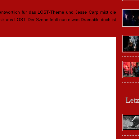
rantwortlich für das LOST-Theme und Jesse Carp mixt die
sik aus LOST. Der Szene fehlt nun etwas Dramatik, doch ist
Letz