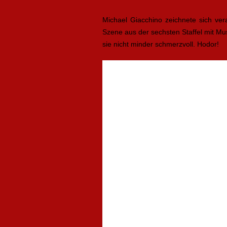
Michael Giacchino zeichnete sich ve
Szene aus der sechsten Staffel mit Mu
sie nicht minder schmerzvoll. Hodor!