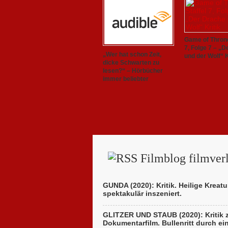
Game of Throne
7, Folge 7 – „
„Wer hat schon Zeit,
und der Wolf“ K
dicke Schwarten zu
lesen?“ – Hörbücher
immer beliebter
Filmblog filmverl
GUNDA (2020): Kritik. Heilige Kreatu
spektakulär inszeniert.
GLITZER UND STAUB (2020): Kritik
Dokumentarfilm. Bullenritt durch ei