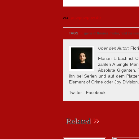
via:
pewpewpew.de
»
TAGS
game of thrones
,
hodor
,
hold the doo
Über den Autor:
Flor
Florian Erbach ist C
zählen A Single Man
Absolute Giganten.
ihn bei Serien und auf dem Plattent
Element of Crime oder Joy Division.
Twitter
-
Facebook
»
Related