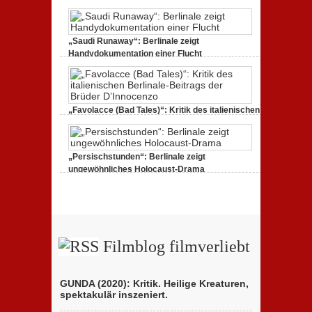
eines
Filmkritik
Jahrhundertwerks
SIBERIA:
Die
Geister
tanzen
„Saudi Runaway“: Berlinale zeigt
weiter
Handydokumentation einer Flucht
zu
27. Februar 2020,
Keine Kommentare
„Saudi
Runaway“:
Berlinale
zeigt
Handydokumentation
„Favolacce (Bad Tales)“: Kritik des italienischen
einer
Berlinale-Beitrags der Brüder D’Innocenzo
Flucht
zu
25. Februar 2020,
Keine Kommentare
„Favolacce
(Bad
„Persischstunden“: Berlinale zeigt
Tales)“:
Kritik
ungewöhnliches Holocaust-Drama
des
zu
23. Februar 2020,
Keine Kommentare
italienischen
„Persischstunden“:
Berlinale-
Berlinale
Beitrags
zeigt
der
ungewöhnliches
Brüder
Holocaust-
D’Innocenzo
Drama
Filmblog filmverliebt
GUNDA (2020): Kritik. Heilige Kreaturen,
spektakulär inszeniert.