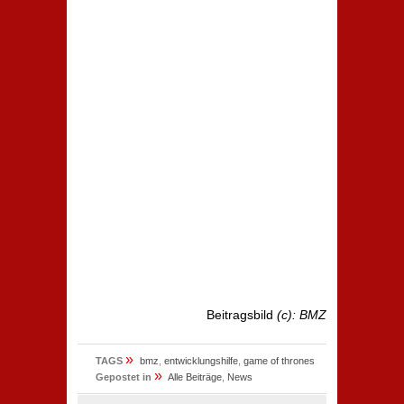
Beitragsbild
(c): BMZ
»
TAGS
bmz
,
entwicklungshilfe
,
game of thrones
»
Gepostet in
Alle Beiträge
,
News