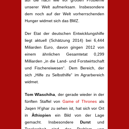
auf die nach wie vor großen Probleme
unserer Welt aufmerksam. Insbesondere
dem noch auf der Welt vorherrschenden
Hunger widmet sich das BMZ.
Der Etat der deutschen Entwicklungshilfe
liegt aktuell (Schätzung 2014) bei 6,444
Miliarden Euro, davon gingen 2012 von
einem ähnlichen Gesamtetat 0,299
Milliarden „in die Land- und Forstwirtschaft
und Fischereiwesen“. Dem Bereich, der
sich „Hilfe zu Selbsthilfe“ im Agrarbereich
widmet.
Tom Wlaschiha
, der gerade wieder in der
fünften Staffel von
Game of Thrones
als
Jaqen H’ghar
zu sehen ist, hat sich vor Ort
in
Äthiopien
ein Bild von der Lage
gemacht. Insbesondere
Durst
und