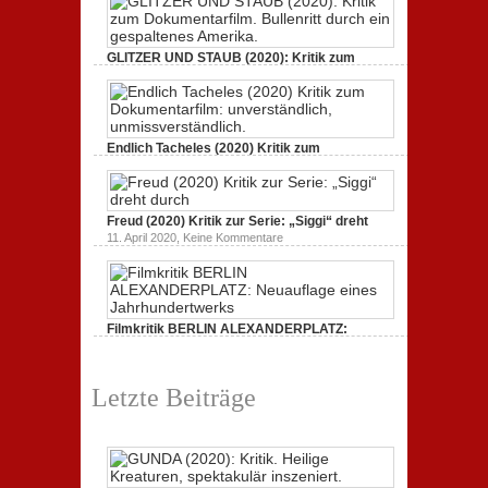
(2020):
Kritik.
Heilige
Kreaturen,
GLITZER UND STAUB (2020): Kritik zum
spektakulär
Dokumentarfilm.
inszeniert.
zu
3. Oktober 2020,
Keine Kommentare
GLITZER
UND
STAUB
(2020):
Endlich Tacheles (2020) Kritik zum
Kritik
Dokumentarfilm: unverständlich,
zum
zu
19. Mai 2020,
Keine Kommentare
Dokumentarfilm.
Endlich
Bullenritt
Tacheles
durch
Freud (2020) Kritik zur Serie: „Siggi“ dreht
(2020)
ein
Kritik
zu
gespaltenes
11. April 2020,
Keine Kommentare
zum
Freud
Amerika.
Dokumentarfilm:
(2020)
unverständlich,
Kritik
unmissverständlich.
zur
Serie:
„Siggi“
Filmkritik BERLIN ALEXANDERPLATZ:
dreht
durch
Neuauflage eines Jahrhundertwerks
zu
1. März 2020,
Keine Kommentare
Filmkritik
Letzte Beiträge
BERLIN
ALEXANDERPLATZ:
Neuauflage
eines
Jahrhundertwerks