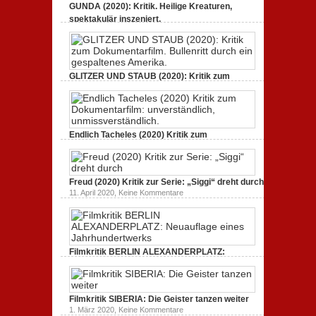
GUNDA (2020): Kritik. Heilige Kreaturen,
spektakulär inszeniert.
zu
21. April 2021,
Keine Kommentare
GUNDA
(2020):
Kritik.
Heilige
Kreaturen,
GLITZER UND STAUB (2020): Kritik zum
spektakulär
Dokumentarfilm. Bullenritt durch ein
inszeniert.
gespaltenes Amerika.
zu
3. Oktober 2020,
Keine Kommentare
GLITZER
UND
Endlich Tacheles (2020) Kritik zum
STAUB
(2020):
Dokumentarfilm: unverständlich,
Kritik
unmissverständlich.
zum
zu
19. Mai 2020,
Keine Kommentare
Dokumentarfilm.
Endlich
Bullenritt
Freud (2020) Kritik zur Serie: „Siggi“ dreht durch
Tacheles
durch
zu
11. April 2020,
Keine Kommentare
(2020)
ein
Freud
Kritik
gespaltenes
(2020)
zum
Amerika.
Kritik
Dokumentarfilm:
zur
unverständlich,
Serie:
unmissverständlich.
„Siggi“
Filmkritik BERLIN ALEXANDERPLATZ:
dreht
durch
Neuauflage eines Jahrhundertwerks
zu
1. März 2020,
Keine Kommentare
Filmkritik
BERLIN
Filmkritik SIBERIA: Die Geister tanzen weiter
ALEXANDERPLATZ:
Neuauflage
zu
1. März 2020,
Keine Kommentare