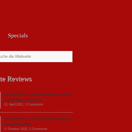
Specials
te Reviews
GUNDA (2020): Kritik. Heilige Kreaturen,
spektakulär inszeniert.
21. April 2021,
2 Comments
GLITZER UND STAUB (2020): Kritik zum
Dokumentarfilm.
3. Oktober 2020,
2 Comments