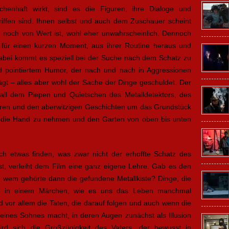
enhaft wirkt, sind es die Figuren, ihre Dialoge und
riffen sind. Ihnen selbst und auch dem Zuschauer scheint
ch noch von Wert ist, wohl eher unwahrscheinlich. Dennoch
 für einen kurzen Moment, aus ihrer Routine heraus und
abei kommt es speziell bei der Suche nach dem Schatz zu
d pointiertem Humor, der nach und nach in Aggressionen
ägt – alles aber wohl der Sache der Dinge geschuldet. Der
all dem Piepen und Quietschen des Metalldetektors, des
uren und den aberwitzigen Geschichten um das Grundstück
n die Hand zu nehmen und den Garten von oben bis unten
ch etwas finden, was zwar nicht der erhoffte Schatz des
t, verleiht dem Film eine ganz eigene Lehre. Gab es den
 wem gehörte dann die gefundene Metallkiste? Dinge, die
die in einem Märchen, wie es uns das Leben manchmal
ind vor allem die Taten, die darauf folgen und auch wenn die
ines Sohnes macht, in deren Augen zunächst als Illusion
ird sich die Großzügigkeit des Vaters, der bewusst in