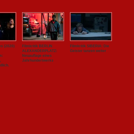
es (2020)
Filmkritik BERLIN
Filmkritik SIBERIA: Die
ALEXANDERPLATZ:
Geister tanzen weiter
m:
Neuauflage eines
,
Jahrhundertwerks
lich.