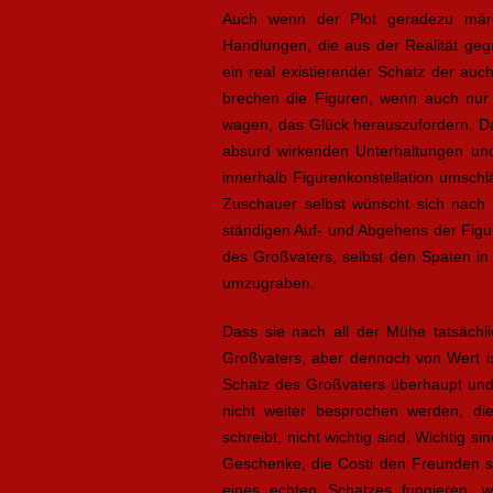
Auch wenn der Plot geradezu märch
Handlungen, die aus der Realität geg
ein real existierender Schatz der au
brechen die Figuren, wenn auch nur
wagen, das Glück herauszufordern. D
absurd wirkenden Unterhaltungen un
innerhalb Figurenkonstellation umschl
Zuschauer selbst wünscht sich nach 
ständigen Auf- und Abgehens der Fig
des Großvaters, selbst den Spaten i
umzugraben.
Dass sie nach all der Mühe tatsächli
Großvaters, aber dennoch von Wert is
Schatz des Großvaters überhaupt und
nicht weiter besprochen werden, 
schreibt, nicht wichtig sind. Wichtig s
Geschenke, die Costi den Freunden se
eines echten Schatzes fungieren, w