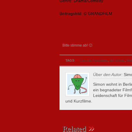
Genre: Drama/Comedy
Beitragsbild: © GRANDFILM
Bitte stimme ab! 🙂
»
TAGS
Corneliu Porumboiu
,
der schatz
,
film
Über den Autor:
Simo
Simon wohnt in Berlin
ein begnadeter Filmf
Leidenschaft für Film
und Kurzfilme.
»
Related