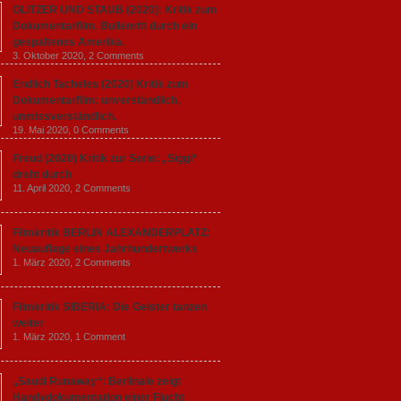
GLITZER UND STAUB (2020): Kritik zum
Dokumentarfilm. Bullenritt durch ein
gespaltenes Amerika.
3. Oktober 2020,
2 Comments
Endlich Tacheles (2020) Kritik zum
Dokumentarfilm: unverständlich,
unmissverständlich.
19. Mai 2020,
0 Comments
Freud (2020) Kritik zur Serie: „Siggi“
dreht durch
11. April 2020,
2 Comments
Filmkritik BERLIN ALEXANDERPLATZ:
Neuauflage eines Jahrhundertwerks
1. März 2020,
2 Comments
Filmkritik SIBERIA: Die Geister tanzen
weiter
1. März 2020,
1 Comment
„Saudi Runaway“: Berlinale zeigt
Handydokumentation einer Flucht