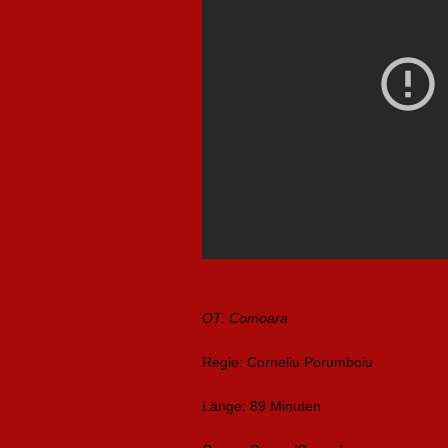
OT: Comoara
Regie: Corneliu Porumboiu
Länge: 89 Minuten