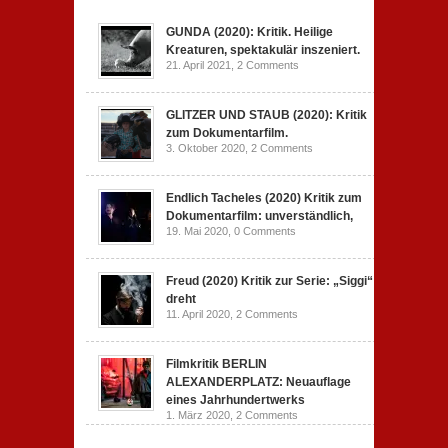
GUNDA (2020): Kritik. Heilige
Kreaturen, spektakulär inszeniert.
21. April 2021,
2 Comments
GLITZER UND STAUB (2020): Kritik
zum Dokumentarfilm.
3. Oktober 2020,
2 Comments
Endlich Tacheles (2020) Kritik zum
Dokumentarfilm: unverständlich,
19. Mai 2020,
0 Comments
Freud (2020) Kritik zur Serie: „Siggi“
dreht
11. April 2020,
2 Comments
Filmkritik BERLIN
ALEXANDERPLATZ: Neuauflage
eines Jahrhundertwerks
1. März 2020,
2 Comments