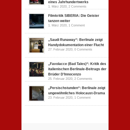
eines Jahrhundertwerks
1. März 2020,
2 Comments
Filmkritik SIBERIA: Die Geister
tanzen weiter
1. März 2020,
1 Comment
„Saudi Runaway“: Berlinale zeigt
Handydokumentation einer Flucht
27. Februar 2020,
0 Comments
„Favolacce (Bad Tales)“: Kritik des
italienischen Berlinale-Beitrags der
Brüder D’Innocenzo
25. Februar 2020,
2 Comments
„Persischstunden“: Berlinale zeigt
ungewöhnliches Holocaust-Drama
23. Februar 2020,
1 Comment