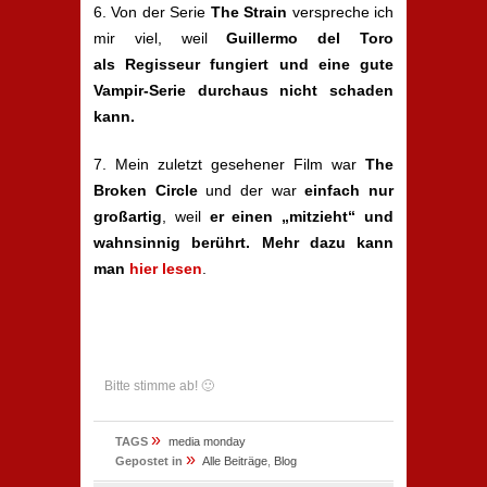
6. Von der Serie
The Strain
verspreche ich
mir viel, weil
Guillermo del Toro
als Regisseur fungiert und eine gute
Vampir-Serie durchaus nicht schaden
kann.
7. Mein zuletzt gesehener Film war
The
Broken Circle
und der war
einfach nur
großartig
, weil
er einen „mitzieht“ und
wahnsinnig berührt. Mehr dazu kann
man
hier lesen
.
Bitte stimme ab! 🙂
»
TAGS
media monday
»
Gepostet in
Alle Beiträge
,
Blog