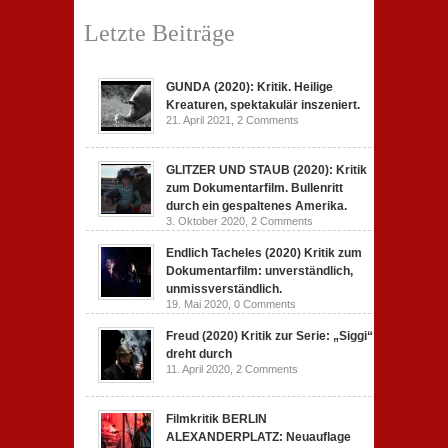
Letzte Beiträge
GUNDA (2020): Kritik. Heilige
Kreaturen, spektakulär inszeniert.
21. April 2021,
2 Comments
GLITZER UND STAUB (2020): Kritik
zum Dokumentarfilm. Bullenritt
durch ein gespaltenes Amerika.
3. Oktober 2020,
2 Comments
Endlich Tacheles (2020) Kritik zum
Dokumentarfilm: unverständlich,
unmissverständlich.
19. Mai 2020,
0 Comments
Freud (2020) Kritik zur Serie: „Siggi“
dreht durch
11. April 2020,
2 Comments
Filmkritik BERLIN
ALEXANDERPLATZ: Neuauflage