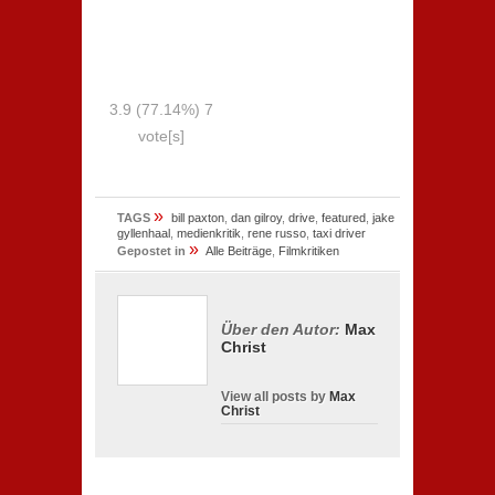
3.9
(77.14%)
7
vote[s]
»
TAGS
bill paxton
,
dan gilroy
,
drive
,
featured
,
jake
gyllenhaal
,
medienkritik
,
rene russo
,
taxi driver
»
Gepostet in
Alle Beiträge
,
Filmkritiken
Über den Autor:
Max
Christ
View all posts by
Max
Christ