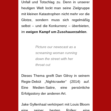
Unfall und Totschlag zu. Denn in unserer
heutigen Welt lockt man seine Zielgruppe
mit kleinen Katastrophen nicht mehr vor die
Glotze, sondern muss sich regelmäßig
selbst – und die Konkurrenz – überbieten,
im
ewigen Kampf um Zuschauerzahlen
.
Picture our newscast as a
screaming woman running
down the street with her
throat cut
Dieses Thema greift Dan Gilroy in seinem
Regie-Debüt „Nightcrawler“ (2014) auf.
Eine Medien-Satire, eine persönliche
Erfolgsstory der anderen Art.
Jake Gyllenhaal verkörpert mit Louis Bloom
eine seiner besten Rollen; eine