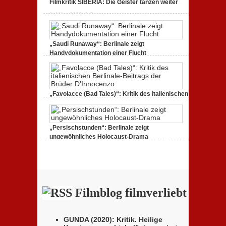
Filmkritik SIBERIA: Die Geister tanzen weiter
1. März 2020,
1 Comment
„Saudi Runaway“: Berlinale zeigt
Handydokumentation einer Flucht
27. Februar 2020,
0 Comments
„Favolacce (Bad Tales)“: Kritik des italienischen
Berlinale-Beitrags der Brüder D’Innocenzo
25. Februar 2020,
2 Comments
„Persischstunden“: Berlinale zeigt
ungewöhnliches Holocaust-Drama
23. Februar 2020,
1 Comment
Filmblog filmverliebt
GUNDA (2020): Kritik. Heilige