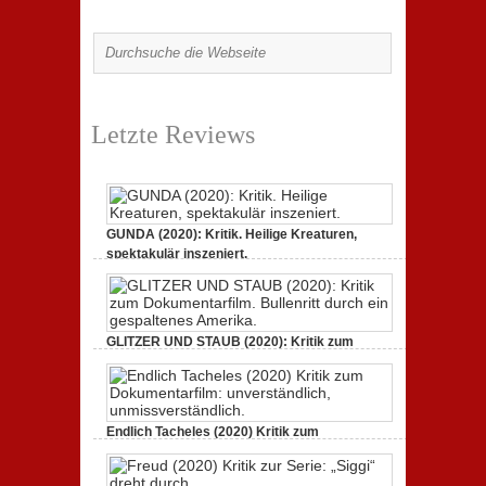
Letzte Reviews
GUNDA (2020): Kritik. Heilige Kreaturen,
spektakulär inszeniert.
zu
21. April 2021,
Keine Kommentare
GUNDA
(2020):
Kritik.
Heilige
Kreaturen,
GLITZER UND STAUB (2020): Kritik zum
spektakulär
Dokumentarfilm.
inszeniert.
zu
3. Oktober 2020,
Keine Kommentare
GLITZER
UND
STAUB
(2020):
Endlich Tacheles (2020) Kritik zum
Kritik
Dokumentarfilm: unverständlich,
zum
zu
19. Mai 2020,
Keine Kommentare
Dokumentarfilm.
Endlich
Bullenritt