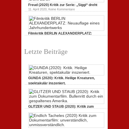
Tacheles
durch
Freud (2020) Kritik zur Serie: „Siggi“ dreht
(2020)
ein
Kritik
zu
gespaltenes
11. April 2020,
Keine Kommentare
zum
Freud
Amerika.
Dokumentarfilm:
(2020)
unverständlich,
Kritik
unmissverständlich.
zur
Serie:
„Siggi“
Filmkritik BERLIN ALEXANDERPLATZ:
dreht
durch
Neuauflage eines Jahrhundertwerks
zu
1. März 2020,
Keine Kommentare
Filmkritik
Letzte Beiträge
BERLIN
ALEXANDERPLATZ:
Neuauflage
eines
Jahrhundertwerks
GUNDA (2020): Kritik. Heilige Kreaturen,
spektakulär inszeniert.
zu
21. April 2021,
Keine Kommentare
GUNDA
(2020):
Kritik.
Heilige
Kreaturen,
GLITZER UND STAUB (2020): Kritik zum
spektakulär
Dokumentarfilm. Bullenritt durch ein
inszeniert.
gespaltenes Amerika.
zu
3. Oktober 2020,
Keine Kommentare
GLITZER
UND