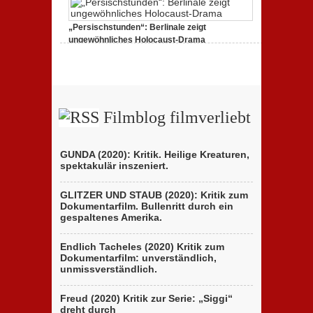
zu
25. Februar 2020,
Keine Kommentare
„Favolacce
(Bad
„Persischstunden“: Berlinale zeigt
Tales)“:
Kritik
ungewöhnliches Holocaust-Drama
des
zu
23. Februar 2020,
Keine Kommentare
italienischen
„Persischstunden“:
Berlinale-
Berlinale
Beitrags
zeigt
der
ungewöhnliches
Brüder
Holocaust-
D’Innocenzo
Drama
Filmblog filmverliebt
GUNDA (2020): Kritik. Heilige Kreaturen,
spektakulär inszeniert.
GLITZER UND STAUB (2020): Kritik zum
Dokumentarfilm. Bullenritt durch ein
gespaltenes Amerika.
Endlich Tacheles (2020) Kritik zum
Dokumentarfilm: unverständlich,
unmissverständlich.
Freud (2020) Kritik zur Serie: „Siggi“
dreht durch