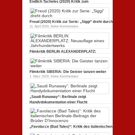
Endlich Tacheles (2020) Kritik zum
STAUB
(2020):
Dokumentarfilm: unverständlich,
Kritik
unmissverständlich.
zum
zu
19. Mai 2020,
Keine Kommentare
Dokumentarfilm.
Endlich
Bullenritt
Freud (2020) Kritik zur Serie: „Siggi“ dreht durch
Tacheles
durch
zu
11. April 2020,
Keine Kommentare
(2020)
ein
Freud
Kritik
gespaltenes
(2020)
zum
Amerika.
Kritik
Dokumentarfilm:
zur
unverständlich,
Serie:
unmissverständlich.
„Siggi“
Filmkritik BERLIN ALEXANDERPLATZ:
dreht
durch
Neuauflage eines Jahrhundertwerks
zu
1. März 2020,
Keine Kommentare
Filmkritik
BERLIN
Filmkritik SIBERIA: Die Geister tanzen weiter
ALEXANDERPLATZ:
Neuauflage
zu
1. März 2020,
Keine Kommentare
eines
Filmkritik
Jahrhundertwerks
SIBERIA:
Die
Geister
tanzen
„Saudi Runaway“: Berlinale zeigt
weiter
Handydokumentation einer Flucht
zu
27. Februar 2020,
Keine Kommentare
„Saudi
Runaway“:
Berlinale
zeigt
Handydokumentation
„Favolacce (Bad Tales)“: Kritik des italienischen
einer
Berlinale-Beitrags der Brüder D’Innocenzo
Flucht