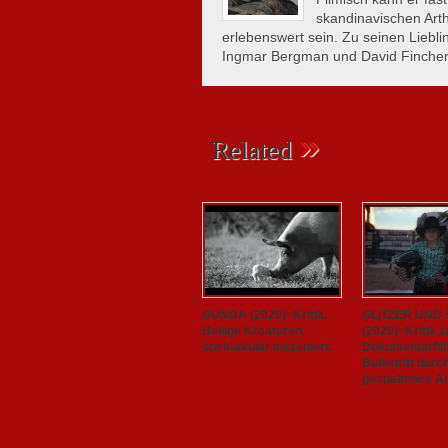
skandinavischen Arth
erlebenswert sein. Zu seinen Liebl
Ingmar Bergman und David Fincher
»
Related
GUNDA (2020): Kritik.
GLITZER UND
Heilige Kreaturen,
(2020): Kritik 
spektakulär inszeniert.
Dokumentarfil
Bullenritt durc
gespaltenes A