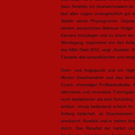
dass Nowitzki ein Ausnahmetalent ist
fast allen Lagen unvergleichlich gut
Spieler seiner Physiognomie. Gepaa
seinem persönlichen Betreuer Holger 
Karriere hinzulegen und zu einem der 
Werdegang, beginnend von den Anfän
des NBA-Titels 2011, zeigt „Nowitzki. D
Fassade des sympathischen und vergle
Dreh- und Angelpunkt und ein Highli
Mentor Geschwindner und das Verhäl
Coach, ehemaliger Profibasketballer,
alternative und innovative Trainings
noch deplatzierter als sein Schützling.
wirklich, einzig bedeutend scheint ihr
Anfang belächelt, ist Geschwindner 
anerkannt, Nowitzki und er ziehen ihr
durch. Das Resultat der harten und