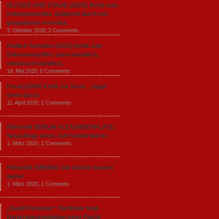
GLITZER UND STAUB (2020): Kritik zum
Dokumentarfilm. Bullenritt durch ein
gespaltenes Amerika.
3. Oktober 2020,
2 Comments
Endlich Tacheles (2020) Kritik zum
Dokumentarfilm: unverständlich,
unmissverständlich.
19. Mai 2020,
0 Comments
Freud (2020) Kritik zur Serie: „Siggi“
dreht durch
11. April 2020,
2 Comments
Filmkritik BERLIN ALEXANDERPLATZ:
Neuauflage eines Jahrhundertwerks
1. März 2020,
2 Comments
Filmkritik SIBERIA: Die Geister tanzen
weiter
1. März 2020,
1 Comment
„Saudi Runaway“: Berlinale zeigt
Handydokumentation einer Flucht