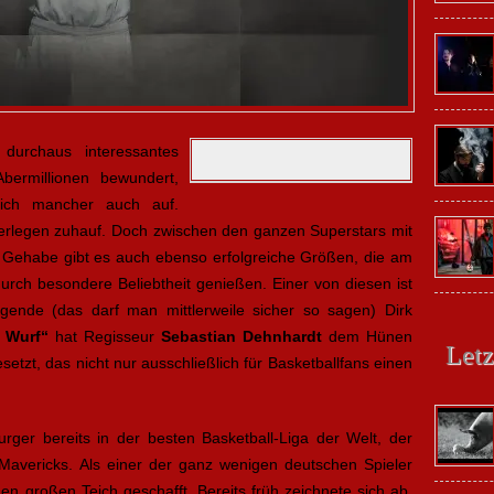
 durchaus interessantes
ermillionen bewundert,
 sich mancher auch auf.
berlegen zuhauf. Doch zwischen den ganzen Superstars mit
 Gehabe gibt es auch ebenso erfolgreiche Größen, die am
rch besondere Beliebtheit genießen. Einer von diesen ist
legende (das darf man mittlerweile sicher so sagen) Dirk
e Wurf“
hat Regisseur
Sebastian Dehnhardt
dem Hünen
Letz
tzt, das nicht nur ausschließlich für Basketballfans einen
urger bereits in der besten Basketball-Liga der Welt, der
Mavericks. Als einer der ganz wenigen deutschen Spieler
en großen Teich geschafft. Bereits früh zeichnete sich ab,