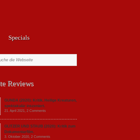
Specials
te Reviews
GUNDA (2020): Kritik. Heilige Kreaturen,
spektakulär inszeniert.
21. April 2021,
2 Comments
GLITZER UND STAUB (2020): Kritik zum
Dokumentarfilm.
3. Oktober 2020,
2 Comments