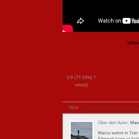
*affili
3.9
(77.14%)
7
vote[s]
»
TAGS
biopic
,
Dirk Nowitzki
,
dokumentation
Über den Autor:
Marc
Marco wohnt in Trier
Filmisch kann er fa