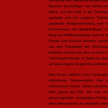
Wurfquote und zahlreiche Auszeichnung
Natürlich beschäftigen sich etliche 
Aktion, auf dem Feld, in der Training
wechseln sich mit ruhigeren Trainin
passender Musikuntermalung eine fü
Kommentaren von Spielerkollegen, C
Weg zum Weltklassespieler auch für d
Familie und Freunde kommen natürli
aus dem Privatleben des Würzburge
bedienen konnte und, wenn er denn ma
Taschengeld bekam, ist dabei nur ein
auf seine eigene Art geerdet erscheine
Man hat es vielleicht schon herausgele
mitreißende Dokumentation über e
wahrmachen konnte. Nichts bahnbreche
eben genau der Film, den man erwar
stimmungsvolles, kurzweiliges Porträ
dem Interessierten ein bisschen mehr 