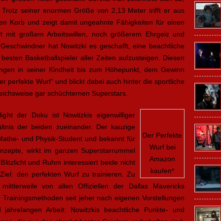
: Trotz seiner enormen Größe von 2,13 Meter trifft er aus
 den Korb und zeigt damit ungeahnte Fähigkeiten für einen
rt mit großem Arbeitswillen, noch größerem Ehrgeiz und
Geschwindner hat Nowitzki es geschafft, eine beachtliche
besten Basketballspieler aller Zeiten aufzusteigen. Diesen
gen in seiner Kindheit bis zum Höhepunkt, dem Gewinn
er perfekte Wurf“ und blickt dabei auch hinter die sportliche
ichsweise gar schüchternen Superstars.
ght der Doku ist Nowitzkis eigenwilliger
tnis der beiden zueinander. Der kauzige
Der Perfekte
 Mathe- und Physik-Student und bekannt für
Wurf bei
konzepte, wirkt im ganzen Superstarrummel
Amazon
 Blitzlicht und Ruhm interessiert beide nicht
kaufen*
 Ziel: den perfekten Wurf zu trainieren. Zu
mittlerweile von allen Offiziellen der Dallas Mavericks
e Trainingsmethoden seit jeher nach eigenen Vorstellungen
 jahrelangen Arbeit: Nowitzkis beachtliche Punkte- und