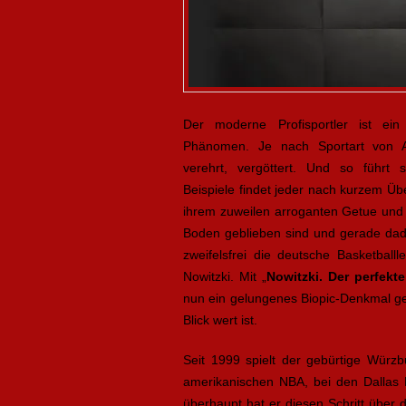
Der moderne Profisportler ist ein
Phänomen. Je nach Sportart von Ab
verehrt, vergöttert. Und so führt
Beispiele findet jeder nach kurzem Ü
ihrem zuweilen arroganten Getue und
Boden geblieben sind und gerade dadu
zweifelsfrei die deutsche Basketball
Nowitzki. Mit „
Nowitzki. Der perfekt
nun ein gelungenes Biopic-Denkmal gese
Blick wert ist.
Seit 1999 spielt der gebürtige Würzb
amerikanischen NBA, bei den Dallas 
überhaupt hat er diesen Schritt über d