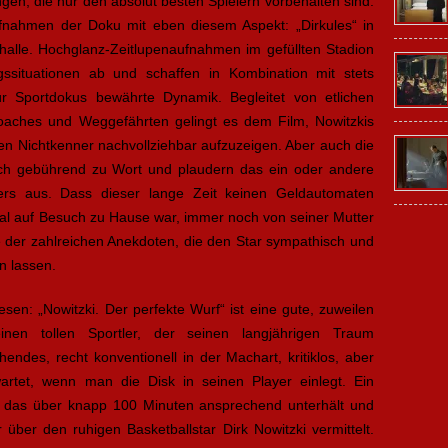
en, die nur den absolut besten Spielern vorbehalten sind.
Aufnahmen der Doku mit eben diesem Aspekt: „Dirkules“ in
shalle. Hochglanz-Zeitlupenaufnahmen im gefüllten Stadion
gssituationen ab und schaffen in Kombination mit stets
r Sportdokus bewährte Dynamik. Begleitet von etlichen
oaches und Weggefährten gelingt es dem Film, Nowitzkis
en Nichtkenner nachvollziehbar aufzuzeigen. Aber auch die
ch gebührend zu Wort und plaudern das ein oder andere
rs aus. Dass dieser lange Zeit keinen Geldautomaten
l auf Besuch zu Hause war, immer noch von seiner Mutter
e der zahlreichen Anekdoten, die den Star sympathisch und
n lassen.
sen: „Nowitzki. Der perfekte Wurf“ ist eine gute, zuweilen
inen tollen Sportler, der seinen langjährigen Traum
ndes, recht konventionell in der Machart, kritiklos, aber
tet, wenn man die Disk in seinen Player einlegt. Ein
t, das über knapp 100 Minuten ansprechend unterhält und
über den ruhigen Basketballstar Dirk Nowitzki vermittelt.