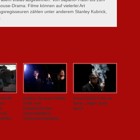
ouse-Drama: Filme können auf vielerlei Art
ingsregisseuren zählen unter anderem Stanley Kubrick,
.
 STAUB
Endlich Tacheles (2020)
Freud (2020) Kritik zur
zum
Kritik zum
Serie: „Siggi“ dreht
m.
Dokumentarfilm:
durch
h ein
unverständlich,
merika.
unmissverständlich.