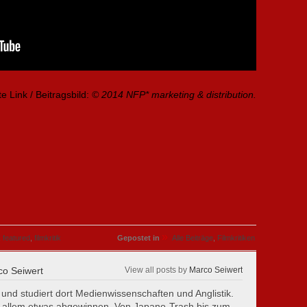
ate Link / Beitragsbild:
© 2014 NFP* marketing & distribution.
»
,
featured
,
filmkritik
Gepostet in
Alle Beiträge
,
Filmkritiken
o Seiwert
View all posts by
Marco Seiwert
 und studiert dort Medienwissenschaften und Anglistik.
st allem etwas abgewinnen. Von Japano-Trash bis zum