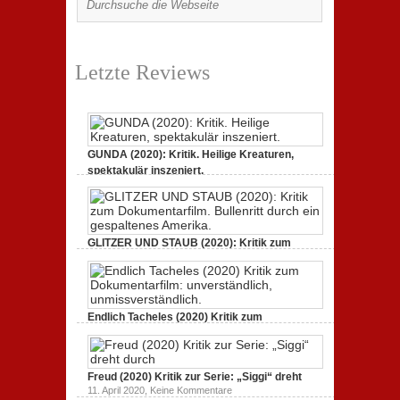
Letzte Reviews
GUNDA (2020): Kritik. Heilige Kreaturen,
spektakulär inszeniert.
zu
21. April 2021,
Keine Kommentare
GUNDA
(2020):
Kritik.
Heilige
Kreaturen,
GLITZER UND STAUB (2020): Kritik zum
spektakulär
Dokumentarfilm.
inszeniert.
zu
3. Oktober 2020,
Keine Kommentare
GLITZER
UND
STAUB
(2020):
Endlich Tacheles (2020) Kritik zum
Kritik
Dokumentarfilm: unverständlich,
zum
zu
19. Mai 2020,
Keine Kommentare
Dokumentarfilm.
Endlich
Bullenritt
Tacheles
durch
Freud (2020) Kritik zur Serie: „Siggi“ dreht
(2020)
ein
Kritik
zu
gespaltenes
11. April 2020,
Keine Kommentare
zum
Freud
Amerika.