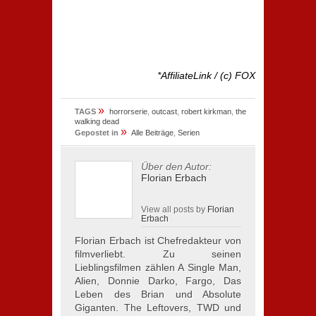
*AffiliateLink / (c) FOX
»
TAGS
horrorserie
,
outcast
,
robert kirkman
,
the
walking dead
»
Gepostet in
Alle Beiträge
,
Serien
Über den Autor:
Florian Erbach
View all posts by
Florian
Erbach
Florian Erbach ist Chefredakteur von
filmverliebt. Zu seinen
Lieblingsfilmen zählen A Single Man,
Alien, Donnie Darko, Fargo, Das
Leben des Brian und Absolute
Giganten. The Leftovers, TWD und