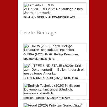
Dokumentarfilm:
(2020)
unverständlich,
Kritik
unmissverständlich.
zur
Serie:
„Siggi“
Filmkritik BERLIN ALEXANDERPLATZ:
dreht
durch
Neuauflage eines Jahrhundertwerks
zu
1. März 2020,
Keine Kommentare
Filmkritik
Letzte Beiträge
BERLIN
ALEXANDERPLATZ:
Neuauflage
eines
Jahrhundertwerks
GUNDA (2020): Kritik. Heilige Kreaturen,
spektakulär inszeniert.
zu
21. April 2021,
Keine Kommentare
GUNDA
(2020):
Kritik.
Heilige
Kreaturen,
GLITZER UND STAUB (2020): Kritik zum
spektakulär
Dokumentarfilm. Bullenritt durch ein
inszeniert.
gespaltenes Amerika.
zu
3. Oktober 2020,
Keine Kommentare
GLITZER
UND
Endlich Tacheles (2020) Kritik zum
STAUB
(2020):
Dokumentarfilm: unverständlich,
Kritik
unmissverständlich.