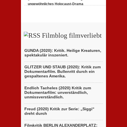
Kritik
ungewöhnliches Holocaust-Drama
des
zu
23. Februar 2020,
Keine Kommentare
italienischen
„Persischstunden“:
Berlinale-
Berlinale
Beitrags
zeigt
der
ungewöhnliches
Brüder
Holocaust-
D’Innocenzo
Drama
Filmblog filmverliebt
GUNDA (2020): Kritik. Heilige Kreaturen,
spektakulär inszeniert.
GLITZER UND STAUB (2020): Kritik zum
Dokumentarfilm. Bullenritt durch ein
gespaltenes Amerika.
Endlich Tacheles (2020) Kritik zum
Dokumentarfilm: unverständlich,
unmissverständlich.
Freud (2020) Kritik zur Serie: „Siggi“
dreht durch
Filmkritik BERLIN ALEXANDERPLATZ: