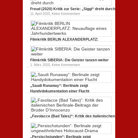
zum
zu
19. Mai 2020,
Keine Kommentare
Dokumentarfilm.
Endlich
Bullenritt
Freud (2020) Kritik zur Serie: „Siggi“ dreht durch
Tacheles
durch
zu
11. April 2020,
Keine Kommentare
(2020)
ein
Freud
Kritik
gespaltenes
(2020)
zum
Amerika.
Kritik
Dokumentarfilm:
zur
unverständlich,
Serie:
unmissverständlich.
„Siggi“
Filmkritik BERLIN ALEXANDERPLATZ:
dreht
durch
Neuauflage eines Jahrhundertwerks
zu
1. März 2020,
Keine Kommentare
Filmkritik
BERLIN
Filmkritik SIBERIA: Die Geister tanzen weiter
ALEXANDERPLATZ:
Neuauflage
zu
1. März 2020,
Keine Kommentare
eines
Filmkritik
Jahrhundertwerks
SIBERIA:
Die
Geister
tanzen
„Saudi Runaway“: Berlinale zeigt
weiter
Handydokumentation einer Flucht
zu
27. Februar 2020,
Keine Kommentare
„Saudi
Runaway“:
Berlinale
zeigt
Handydokumentation
„Favolacce (Bad Tales)“: Kritik des italienischen
einer
Berlinale-Beitrags der Brüder D’Innocenzo
Flucht
zu
25. Februar 2020,
Keine Kommentare
„Favolacce
(Bad
„Persischstunden“: Berlinale zeigt
Tales)“: