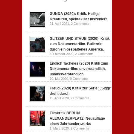
GUNDA (2020): Kritik. Heilige
Kreaturen, spektakulär inszeniert.
21. April 2021,
2 Comments
GLITZER UND STAUB (2020): Kritik
zum Dokumentarfilm. Bullenritt
durch ein gespaltenes Amerika.
3. Oktober 2020,
2 Comments
Endlich Tacheles (2020) Kritik zum
Dokumentarfilm: unverständlich,
unmissverständlich.
19. Mai 2020,
0 Comments
Freud (2020) Kritik zur Serie: „Siggi“
dreht durch
11. April 2020,
2 Comments
Filmkritik BERLIN
ALEXANDERPLATZ: Neuauflage
eines Jahrhundertwerks
1. März 2020,
2 Comments