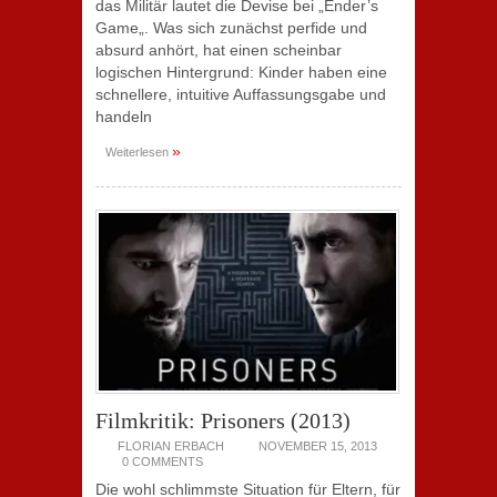
das Militär lautet die Devise bei „Ender’s
Game„. Was sich zunächst perfide und
absurd anhört, hat einen scheinbar
logischen Hintergrund: Kinder haben eine
schnellere, intuitive Auffassungsgabe und
handeln
»
Weiterlesen
Filmkritik: Prisoners (2013)
FLORIAN ERBACH
NOVEMBER 15, 2013
0 COMMENTS
Die wohl schlimmste Situation für Eltern, für