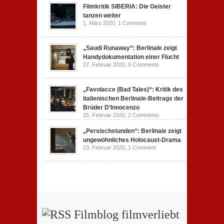
Filmkritik SIBERIA: Die Geister
tanzen weiter
1. März 2020,
1 Comment
„Saudi Runaway“: Berlinale zeigt
Handydokumentation einer Flucht
27. Februar 2020,
0 Comments
„Favolacce (Bad Tales)“: Kritik des
italienischen Berlinale-Beitrags der
Brüder D’Innocenzo
25. Februar 2020,
2 Comments
„Persischstunden“: Berlinale zeigt
ungewöhnliches Holocaust-Drama
23. Februar 2020,
1 Comment
Filmblog filmverliebt