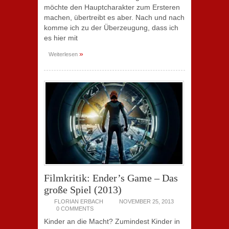
möchte den Hauptcharakter zum Ersteren
machen, übertreibt es aber. Nach und nach
komme ich zu der Überzeugung, dass ich
es hier mit
»
Weiterlesen
Filmkritik: Ender’s Game – Das
große Spiel (2013)
FLORIAN ERBACH
NOVEMBER 25, 2013
0 COMMENTS
Kinder an die Macht? Zumindest Kinder in