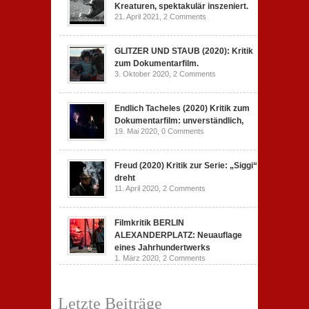
Kreaturen, spektakulär inszeniert.
21. April 2021,
2 Comments
GLITZER UND STAUB (2020): Kritik
zum Dokumentarfilm.
3. Oktober 2020,
2 Comments
Endlich Tacheles (2020) Kritik zum
Dokumentarfilm: unverständlich,
19. Mai 2020,
0 Comments
Freud (2020) Kritik zur Serie: „Siggi“
dreht
11. April 2020,
2 Comments
Filmkritik BERLIN
ALEXANDERPLATZ: Neuauflage
eines Jahrhundertwerks
1. März 2020,
2 Comments
Letzte Beiträge