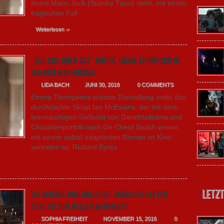
ihrem Mann Jack (Stanley Tucci) steht, mit einem
tragischen Fall
»
Weiterlesen
„The Children Act“ Kritik: Emma Thompson in
Ian-McEwan-Drama
LIDA BACH
JUNI 30, 2018
0 COMMENTS
Emma Thompsons präzise Darstellung erdet das
durchdachte Skript Ian McEwans, der mit dem
feinmaschigen Geflecht von Gerichtsdrama und
Charakterporträt nach On Chesil Beach erneut
mit einem selbst adaptierten Roman im Kino
vertreten ist. Richard Eyres
Letzt
Die Schöne und das Biest: märchenhafter
Trailer zum Realfilm-Remake
SOPHIA FREIHEIT
NOVEMBER 15, 2016
0