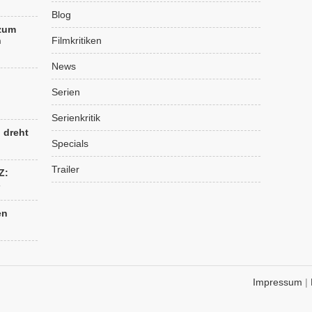
Blog
 zum
n
Filmkritiken
News
Serien
Serienkritik
“ dreht
Specials
Trailer
Z:
s
en
Impressum
|