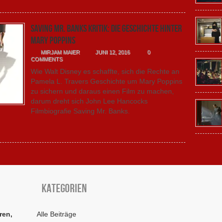
Saving Mr. Banks Kritik: Die Geschichte hinter
Mary Poppins
MIRJAM MAIER
JUNI 12, 2016
0
COMMENTS
Wie Walt Disney es schaffte, sich die Rechte an
Pamela L. Travers Geschichte um Mary Poppins
zu sichern und daraus einen Film zu machen,
darum dreht sich John Lee Hancocks
Filmbiografie Saving Mr. Banks.
Kategorien
ren,
Alle Beiträge