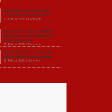
„Saudi Runaway“: Berlinale zeigt
Handydokumentation einer Flucht
27. Februar 2020,
0 Comments
„Favolacce (Bad Tales)“: Kritik des
italienischen Berlinale-Beitrags der
Brüder D’Innocenzo
25. Februar 2020,
2 Comments
„Persischstunden“: Berlinale zeigt
ungewöhnliches Holocaust-Drama
23. Februar 2020,
1 Comment