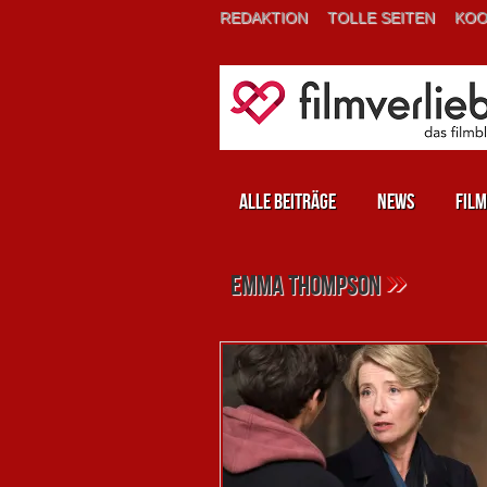
REDAKTION
TOLLE SEITEN
KOO
Alle Beiträge
News
Film
»
emma thompson