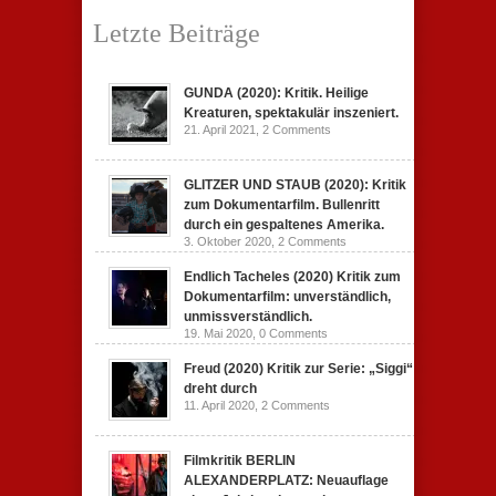
Letzte Beiträge
GUNDA (2020): Kritik. Heilige
Kreaturen, spektakulär inszeniert.
21. April 2021,
2 Comments
GLITZER UND STAUB (2020): Kritik
zum Dokumentarfilm. Bullenritt
durch ein gespaltenes Amerika.
3. Oktober 2020,
2 Comments
Endlich Tacheles (2020) Kritik zum
Dokumentarfilm: unverständlich,
unmissverständlich.
19. Mai 2020,
0 Comments
Freud (2020) Kritik zur Serie: „Siggi“
dreht durch
11. April 2020,
2 Comments
Filmkritik BERLIN
ALEXANDERPLATZ: Neuauflage