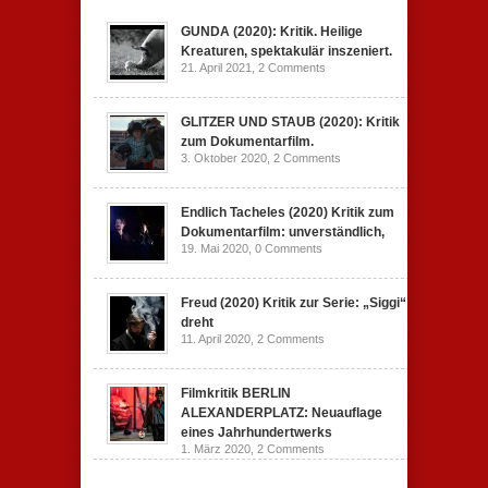
GUNDA (2020): Kritik. Heilige
Kreaturen, spektakulär inszeniert.
21. April 2021,
2 Comments
GLITZER UND STAUB (2020): Kritik
zum Dokumentarfilm.
3. Oktober 2020,
2 Comments
Endlich Tacheles (2020) Kritik zum
Dokumentarfilm: unverständlich,
19. Mai 2020,
0 Comments
Freud (2020) Kritik zur Serie: „Siggi“
dreht
11. April 2020,
2 Comments
Filmkritik BERLIN
ALEXANDERPLATZ: Neuauflage
eines Jahrhundertwerks
1. März 2020,
2 Comments