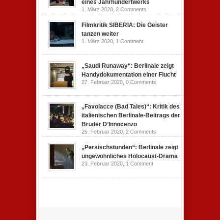
eines Jahrhundertwerks
1. März 2020,
2 Comments
Filmkritik SIBERIA: Die Geister
tanzen weiter
1. März 2020,
1 Comment
„Saudi Runaway“: Berlinale zeigt
Handydokumentation einer Flucht
27. Februar 2020,
0 Comments
„Favolacce (Bad Tales)“: Kritik des
italienischen Berlinale-Beitrags der
Brüder D’Innocenzo
25. Februar 2020,
2 Comments
„Persischstunden“: Berlinale zeigt
ungewöhnliches Holocaust-Drama
23. Februar 2020,
1 Comment