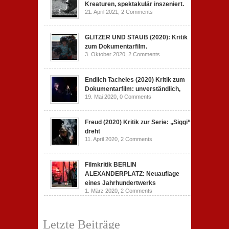
Kreaturen, spektakulär inszeniert.
21. April 2021,
2 Comments
GLITZER UND STAUB (2020): Kritik
zum Dokumentarfilm.
3. Oktober 2020,
2 Comments
Endlich Tacheles (2020) Kritik zum
Dokumentarfilm: unverständlich,
19. Mai 2020,
0 Comments
Freud (2020) Kritik zur Serie: „Siggi“
dreht
11. April 2020,
2 Comments
Filmkritik BERLIN
ALEXANDERPLATZ: Neuauflage
eines Jahrhundertwerks
1. März 2020,
2 Comments
Letzte Beiträge