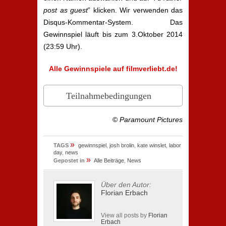
post as guest
” klicken. Wir verwenden das
Disqus-Kommentar-System. Das
Gewinnspiel läuft bis zum 3.Oktober 2014
(23:59 Uhr).
Alle Gewinnspiele auf filmverliebt.de!
Teilnahmebedingungen
©
Paramount Pictures
»
TAGS
gewinnspiel
,
josh brolin
,
kate winslet
,
labor
day
,
news
»
Gepostet in
Alle Beiträge
,
News
Über den Autor:
Florian Erbach
View all posts by
Florian
Erbach