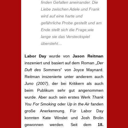
finden Gefallen aneinander. Die
Liebe zwischen Adele und Frank
wird auf eine harte und
gefährliche Probe gestellt und am
Ende stellt sich die Frage,wie
lange sie das Versteckspiel
übersteht…
Labor Day
wurde von
Jason Reitman
inszeniert und basiert auf dem Roman „
Der
Duft des Sommers
“ von Joyce Maynard.
Reitman inszenierte unter anderem auch
Juno (2007)
, der bei Kritikern als auch
beim Publikum sehr gut angenommen
wurde. Aber auch sein erstes Werk
Thank
You For Smoking
oder
Up in the Air
fanden
große Anerkennung. Für Labor Day
konnten Kate Winslet und Josh Brolin
gewonnen werden. Seit dem
18.