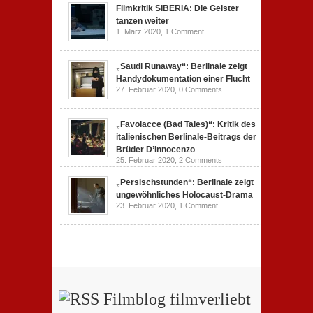
Filmkritik SIBERIA: Die Geister
tanzen weiter
1. März 2020,
1 Comment
„Saudi Runaway“: Berlinale zeigt
Handydokumentation einer Flucht
27. Februar 2020,
0 Comments
„Favolacce (Bad Tales)“: Kritik des
italienischen Berlinale-Beitrags der
Brüder D’Innocenzo
25. Februar 2020,
2 Comments
„Persischstunden“: Berlinale zeigt
ungewöhnliches Holocaust-Drama
23. Februar 2020,
1 Comment
Filmblog filmverliebt