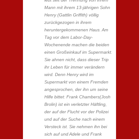
lebt seit der Trennung von ihrem
Mann mit ihrem 13-jährigen Sohn
Henry (Gattlin Griffith) völlig
zurückgezogen in ihrem
heruntergekommenen Haus. Am
Tag vor dem Labor-Day-
Wochenende machen die beiden
einen Großeinkauf im Supermarkt.
Sie ahnen nicht, dass dieser Trip
ihr Leben für immer verändern
wird. Denn Henry wird im
Supermarkt von einem Fremden
angesprochen, der ihn um seine
Hilfe bittet: Frank Chambers(Josh
Brolin) ist ein verletzter Häftling,
der auf der Flucht vor der Polizei
und auf der Suche nach einem
Versteck ist. Sie nehmen ihn bei
sich auf und Adele und Frank