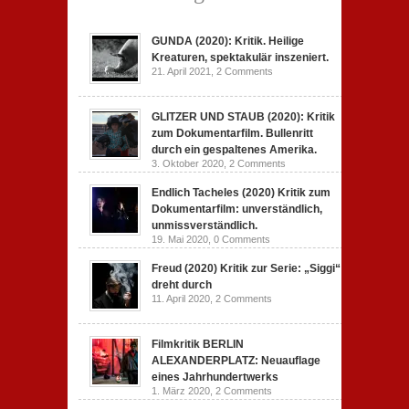
GUNDA (2020): Kritik. Heilige
Kreaturen, spektakulär inszeniert.
21. April 2021,
2 Comments
GLITZER UND STAUB (2020): Kritik
zum Dokumentarfilm. Bullenritt
durch ein gespaltenes Amerika.
3. Oktober 2020,
2 Comments
Endlich Tacheles (2020) Kritik zum
Dokumentarfilm: unverständlich,
unmissverständlich.
19. Mai 2020,
0 Comments
Freud (2020) Kritik zur Serie: „Siggi“
dreht durch
11. April 2020,
2 Comments
Filmkritik BERLIN
ALEXANDERPLATZ: Neuauflage
eines Jahrhundertwerks
1. März 2020,
2 Comments