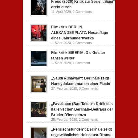
Freud (2020) Kritik zur Serie: „Siggi“
dreht durch
11. April 2020,
2 Comments
Filmkritik BERLIN
ALEXANDERPLATZ: Neuauflage
eines Jahrhundertwerks
1. März 2020,
2 Comments
Filmkritik SIBERIA: Die Geister
tanzen weiter
1. März 2020,
1 Comment
„Saudi Runaway“: Berlinale zeigt
Handydokumentation einer Flucht
27. Februar 2020,
0 Comments
„Favolacce (Bad Tales)“: Kritik des
italienischen Berlinale-Beitrags der
Brüder D’Innocenzo
25. Februar 2020,
2 Comments
„Persischstunden“: Berlinale zeigt
ungewöhnliches Holocaust-Drama