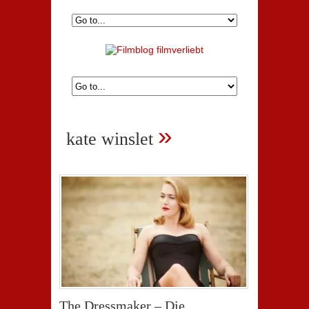
»
kate winslet
The Dressmaker – Die