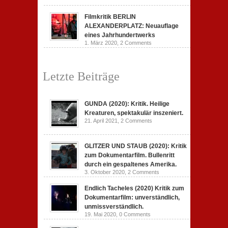
Filmkritik BERLIN
ALEXANDERPLATZ: Neuauflage
eines Jahrhundertwerks
1. März 2020,
2 Comments
Letzte Beiträge
GUNDA (2020): Kritik. Heilige
Kreaturen, spektakulär inszeniert.
21. April 2021,
2 Comments
GLITZER UND STAUB (2020): Kritik
zum Dokumentarfilm. Bullenritt
durch ein gespaltenes Amerika.
3. Oktober 2020,
2 Comments
Endlich Tacheles (2020) Kritik zum
Dokumentarfilm: unverständlich,
unmissverständlich.
19. Mai 2020,
0 Comments