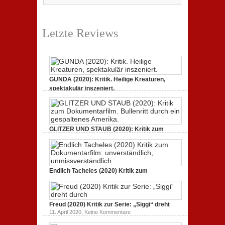
Letzte Reviews
GUNDA (2020): Kritik. Heilige Kreaturen,
spektakulär inszeniert.
zu
21. April 2021,
Keine Kommentare
GUNDA
(2020):
Kritik.
Heilige
Kreaturen,
GLITZER UND STAUB (2020): Kritik zum
spektakulär
Dokumentarfilm.
inszeniert.
zu
3. Oktober 2020,
Keine Kommentare
GLITZER
UND
STAUB
(2020):
Endlich Tacheles (2020) Kritik zum
Kritik
Dokumentarfilm: unverständlich,
zum
zu
19. Mai 2020,
Keine Kommentare
Dokumentarfilm.
Endlich
Bullenritt
Tacheles
durch
Freud (2020) Kritik zur Serie: „Siggi“ dreht
(2020)
ein
Kritik
zu
gespaltenes
11. April 2020,
Keine Kommentare
zum
Freud
Amerika.
Dokumentarfilm:
(2020)