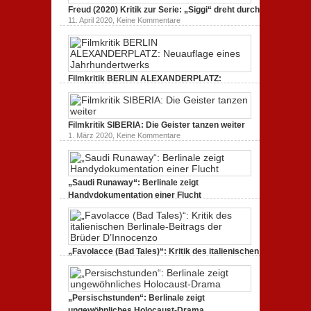
Endlich
Bullenritt
Freud (2020) Kritik zur Serie: „Siggi“ dreht durch
Tacheles
durch
zu
11. April 2020,
Keine Kommentare
(2020)
ein
Freud
Kritik
gespaltenes
(2020)
zum
Amerika.
Kritik
Dokumentarfilm:
zur
unverständlich,
Serie:
unmissverständlich.
„Siggi“
Filmkritik BERLIN ALEXANDERPLATZ:
dreht
durch
Neuauflage eines Jahrhundertwerks
zu
1. März 2020,
Keine Kommentare
Filmkritik
BERLIN
Filmkritik SIBERIA: Die Geister tanzen weiter
ALEXANDERPLATZ:
Neuauflage
zu
1. März 2020,
Keine Kommentare
eines
Filmkritik
Jahrhundertwerks
SIBERIA:
Die
Geister
tanzen
„Saudi Runaway“: Berlinale zeigt
weiter
Handydokumentation einer Flucht
zu
27. Februar 2020,
Keine Kommentare
„Saudi
Runaway“:
Berlinale
zeigt
Handydokumentation
„Favolacce (Bad Tales)“: Kritik des italienischen
einer
Berlinale-Beitrags der Brüder D’Innocenzo
Flucht
zu
25. Februar 2020,
Keine Kommentare
„Favolacce
(Bad
„Persischstunden“: Berlinale zeigt
Tales)“:
Kritik
ungewöhnliches Holocaust-Drama