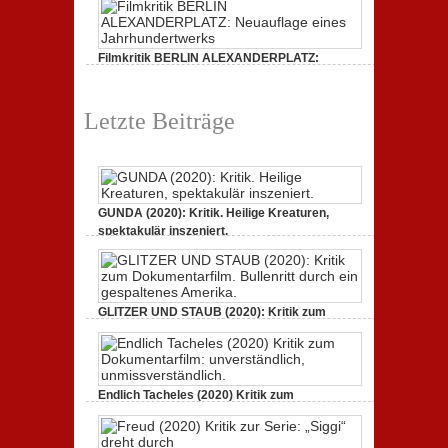
unverständlich,
Kritik
unmissverständlich.
zur
Serie:
„Siggi“
Filmkritik BERLIN ALEXANDERPLATZ:
dreht
durch
Neuauflage eines Jahrhundertwerks
zu
1. März 2020,
Keine Kommentare
Filmkritik
Letzte Beiträge
BERLIN
ALEXANDERPLATZ:
Neuauflage
eines
Jahrhundertwerks
GUNDA (2020): Kritik. Heilige Kreaturen,
spektakulär inszeniert.
zu
21. April 2021,
Keine Kommentare
GUNDA
(2020):
Kritik.
Heilige
Kreaturen,
GLITZER UND STAUB (2020): Kritik zum
spektakulär
Dokumentarfilm. Bullenritt durch ein
inszeniert.
gespaltenes Amerika.
zu
3. Oktober 2020,
Keine Kommentare
GLITZER
UND
Endlich Tacheles (2020) Kritik zum
STAUB
(2020):
Dokumentarfilm: unverständlich,
Kritik
unmissverständlich.
zum
zu
19. Mai 2020,
Keine Kommentare
Dokumentarfilm.