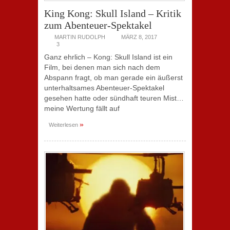
King Kong: Skull Island – Kritik
zum Abenteuer-Spektakel
MARTIN RUDOLPH
MÄRZ 8, 2017
3
Ganz ehrlich – Kong: Skull Island ist ein
Film, bei denen man sich nach dem
Abspann fragt, ob man gerade ein äußerst
unterhaltsames Abenteuer-Spektakel
gesehen hatte oder sündhaft teuren Mist…
meine Wertung fällt auf
»
Weiterlesen