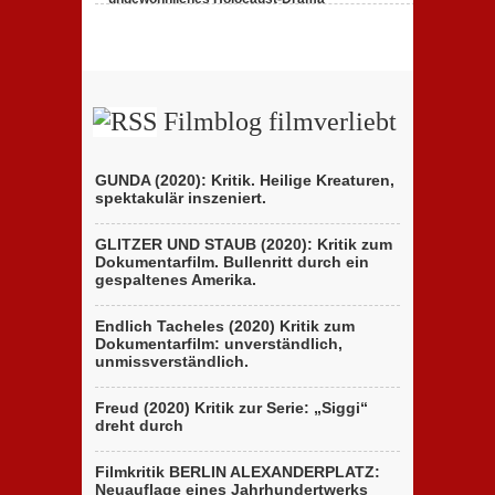
des
zu
23. Februar 2020,
Keine Kommentare
italienischen
„Persischstunden“:
Berlinale-
Berlinale
Beitrags
zeigt
der
ungewöhnliches
Brüder
Holocaust-
D’Innocenzo
Drama
Filmblog filmverliebt
GUNDA (2020): Kritik. Heilige Kreaturen,
spektakulär inszeniert.
GLITZER UND STAUB (2020): Kritik zum
Dokumentarfilm. Bullenritt durch ein
gespaltenes Amerika.
Endlich Tacheles (2020) Kritik zum
Dokumentarfilm: unverständlich,
unmissverständlich.
Freud (2020) Kritik zur Serie: „Siggi“
dreht durch
Filmkritik BERLIN ALEXANDERPLATZ:
Neuauflage eines Jahrhundertwerks