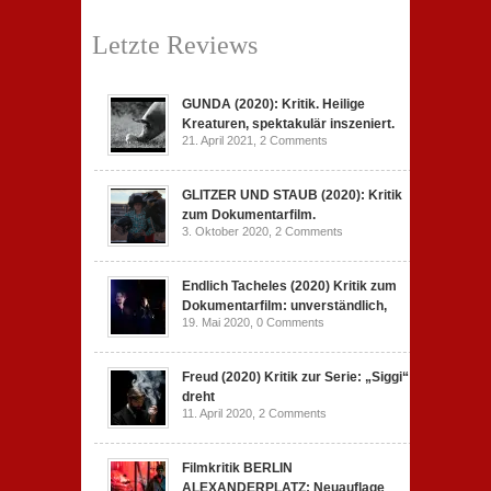
Letzte Reviews
GUNDA (2020): Kritik. Heilige
Kreaturen, spektakulär inszeniert.
21. April 2021,
2 Comments
GLITZER UND STAUB (2020): Kritik
zum Dokumentarfilm.
3. Oktober 2020,
2 Comments
Endlich Tacheles (2020) Kritik zum
Dokumentarfilm: unverständlich,
19. Mai 2020,
0 Comments
Freud (2020) Kritik zur Serie: „Siggi“
dreht
11. April 2020,
2 Comments
Filmkritik BERLIN
ALEXANDERPLATZ: Neuauflage