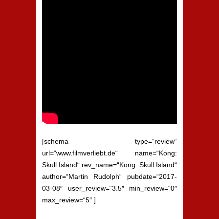
[schema type=“review“
url=“www.filmverliebt.de“ name=“Kong:
Skull Island“ rev_name=“Kong: Skull Island“
author=“Martin Rudolph“ pubdate=“2017-
03-08″ user_review=“3.5″ min_review=“0″
max_review=“5″ ]