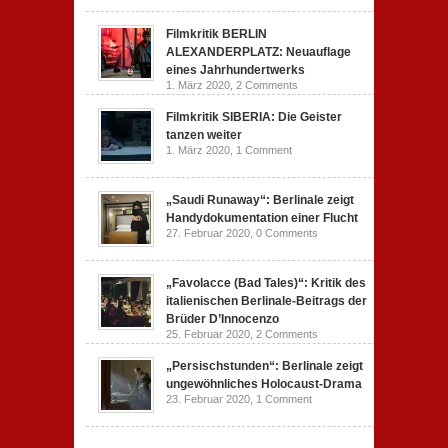
Filmkritik BERLIN
ALEXANDERPLATZ: Neuauflage
eines Jahrhundertwerks
1. März 2020,
2 Comments
Filmkritik SIBERIA: Die Geister
tanzen weiter
1. März 2020,
1 Comment
„Saudi Runaway“: Berlinale zeigt
Handydokumentation einer Flucht
27. Februar 2020,
0 Comments
„Favolacce (Bad Tales)“: Kritik des
italienischen Berlinale-Beitrags der
Brüder D’Innocenzo
25. Februar 2020,
2 Comments
„Persischstunden“: Berlinale zeigt
ungewöhnliches Holocaust-Drama
23. Februar 2020,
1 Comment