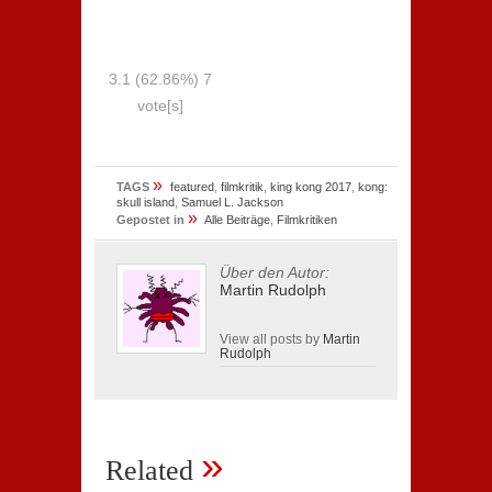
3.1
(62.86%)
7
vote[s]
»
TAGS
featured
,
filmkritik
,
king kong 2017
,
kong:
skull island
,
Samuel L. Jackson
»
Gepostet in
Alle Beiträge
,
Filmkritiken
Über den Autor:
Martin Rudolph
View all posts by
Martin
Rudolph
»
Related