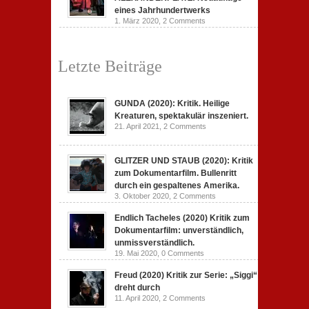
eines Jahrhundertwerks
1. März 2020,
2 Comments
Letzte Beiträge
GUNDA (2020): Kritik. Heilige
Kreaturen, spektakulär inszeniert.
21. April 2021,
2 Comments
GLITZER UND STAUB (2020): Kritik
zum Dokumentarfilm. Bullenritt
durch ein gespaltenes Amerika.
3. Oktober 2020,
2 Comments
Endlich Tacheles (2020) Kritik zum
Dokumentarfilm: unverständlich,
unmissverständlich.
19. Mai 2020,
0 Comments
Freud (2020) Kritik zur Serie: „Siggi“
dreht durch
11. April 2020,
2 Comments