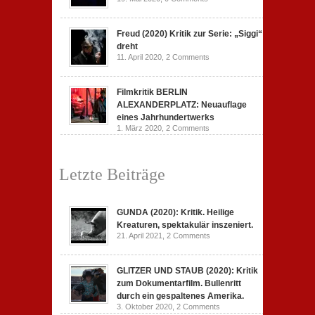
Freud (2020) Kritik zur Serie: „Siggi“
dreht
11. April 2020,
2 Comments
Filmkritik BERLIN
ALEXANDERPLATZ: Neuauflage
eines Jahrhundertwerks
1. März 2020,
2 Comments
Letzte Beiträge
GUNDA (2020): Kritik. Heilige
Kreaturen, spektakulär inszeniert.
21. April 2021,
2 Comments
GLITZER UND STAUB (2020): Kritik
zum Dokumentarfilm. Bullenritt
durch ein gespaltenes Amerika.
3. Oktober 2020,
2 Comments