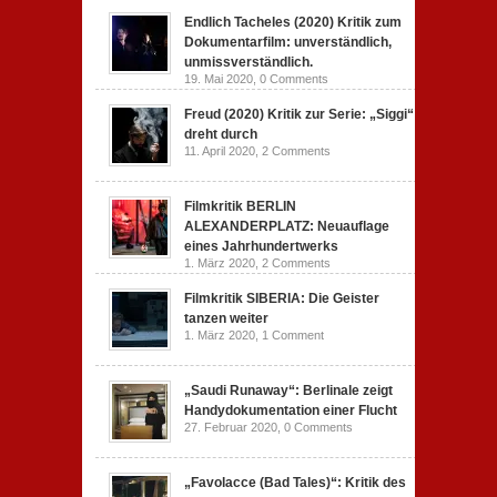
Endlich Tacheles (2020) Kritik zum
Dokumentarfilm: unverständlich,
unmissverständlich.
19. Mai 2020,
0 Comments
Freud (2020) Kritik zur Serie: „Siggi“
dreht durch
11. April 2020,
2 Comments
Filmkritik BERLIN
ALEXANDERPLATZ: Neuauflage
eines Jahrhundertwerks
1. März 2020,
2 Comments
Filmkritik SIBERIA: Die Geister
tanzen weiter
1. März 2020,
1 Comment
„Saudi Runaway“: Berlinale zeigt
Handydokumentation einer Flucht
27. Februar 2020,
0 Comments
„Favolacce (Bad Tales)“: Kritik des