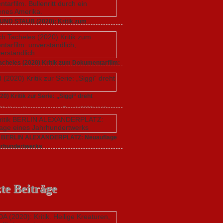
UND STAUB (2020): Kritik zum
arfilm.
 2020,
Keine Kommentare
zu GLITZER UND
): Kritik zum Dokumentarfilm. Bullenritt durch ein
s Amerika.
acheles (2020) Kritik zum Dokumentarfilm:
dlich,
20,
Keine Kommentare
zu Endlich Tacheles (2020)
 Dokumentarfilm: unverständlich,
20) Kritik zur Serie: „Siggi“ dreht
tändlich.
020,
Keine Kommentare
zu Freud (2020) Kritik zur
gi“ dreht durch
ik BERLIN ALEXANDERPLATZ: Neuauflage
hrhundertwerks
20,
Keine Kommentare
zu Filmkritik BERLIN
PLATZ: Neuauflage eines Jahrhundertwerks
te Beiträge