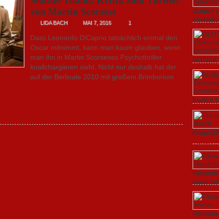
von Martin Scorsese
GUNDA (20
spektakul
LIDA BACH
MAI 7, 2016
1
21. April 2
Dass Leonardo DiCaprio tatsächlich einmal den
Heilige Kre
Oscar mitnimmt, kann man kaum glauben, wenn
man ihn in Martin Scorseses Psychothriller
GLITZER 
knallchargieren sieht. Nicht nur deshalb hat der
Dokumenta
auf der Berlinale 2010 mit großem Brimborium
Amerika.
3. Oktober
STAUB (2020
Endlich T
gespaltene
unverstän
19. Mai 20
Kritik zum
Freud (20
unmissvers
11. April 2
Serie: „Sig
Filmkrit
eines Ja
1. März 20
ALEXANDER
Filmkriti