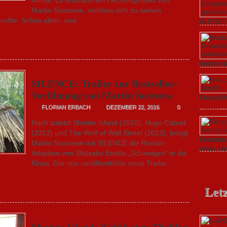
Martin Scorsese, welches sich zu seinen
llte. Schon allein, weil
GLITZER 
Dokument
3. Oktober
STAUB (2020
gespaltene
Endlich T
unverstän
SILENCE: Trailer zur Bestseller-
19. Mai 20
Kritik zum
Verfilmung von Martin Scorsese
Freud (20
unmissvers
FLORIAN ERBACH
DEZEMBER 22, 2016
0
11. April 2
Serie: „Sig
Nach zuletzt Shutter Island (2010), Hugo Cabret
(2013) und The Wolf of Wall Street (2013), bringt
Filmkrit
Martin Scorsese mit SILENCE die Roman-
eines Ja
Adaption von Shūsaku Endōs „Schweigen“ in die
1. März 20
Kinos. Der nun veröffentlichte neue Trailer
ALEXANDER
Letz
Shutter Island: Kritik zum Thriller