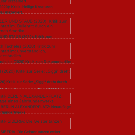
20): Kritik. Heilige Kreaturen,
är inszeniert.
021,
Keine Kommentare
zu GUNDA (2020): Kritik.
aturen, spektakulär inszeniert.
UND STAUB (2020): Kritik zum
rfilm. Bullenritt durch ein gespaltenes
 2020,
Keine Kommentare
zu GLITZER UND
): Kritik zum Dokumentarfilm. Bullenritt durch ein
acheles (2020) Kritik zum Dokumentarfilm:
s Amerika.
dlich, unmissverständlich.
20,
Keine Kommentare
zu Endlich Tacheles (2020)
 Dokumentarfilm: unverständlich,
20) Kritik zur Serie: „Siggi“ dreht durch
tändlich.
020,
Keine Kommentare
zu Freud (2020) Kritik zur
gi“ dreht durch
ik BERLIN ALEXANDERPLATZ: Neuauflage
hrhundertwerks
20,
Keine Kommentare
zu Filmkritik BERLIN
PLATZ: Neuauflage eines Jahrhundertwerks
k SIBERIA: Die Geister tanzen weiter