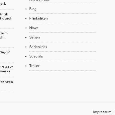
ert.
Blog
ritik
t durch
Filmkritiken
News
k zum
ch,
Serien
Serienkritik
„Siggi“
Specials
Trailer
RPLATZ:
twerks
r tanzen
Impressum
|