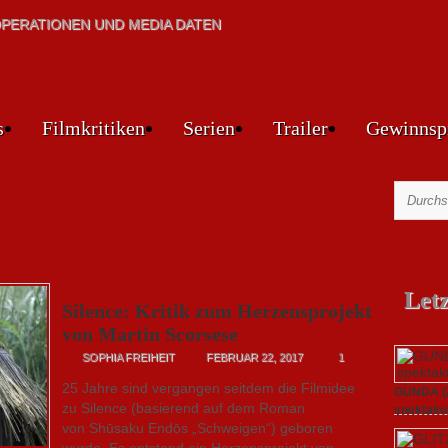
PERATIONEN UND MEDIA DATEN
s
Filmkritiken
Serien
Trailer
Gewinnsp
Let
Silence: Kritik zum Herzensprojekt
von Martin Scorsese
SOPHIA FREIHEIT
FEBRUAR 22, 2017
1
25 Jahre sind vergangen seitdem die Filmidee
GUNDA (20
zu Silence (basierend auf dem Roman
spektakul
von Shūsaku Endōs „Schweigen“) geboren
21. April 2
wurde. Es entstand ein Herzensprojekt von
Heilige Kre