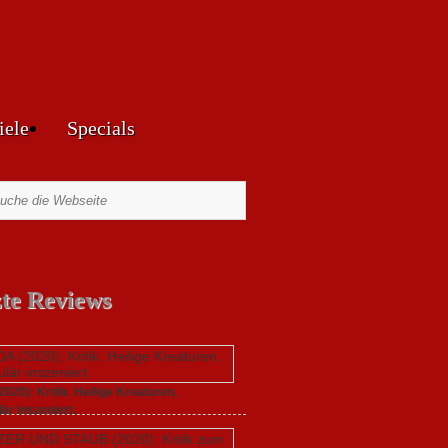
iele
Specials
zte Reviews
20): Kritik. Heilige Kreaturen,
är inszeniert.
021,
Keine Kommentare
zu GUNDA (2020): Kritik.
aturen, spektakulär inszeniert.