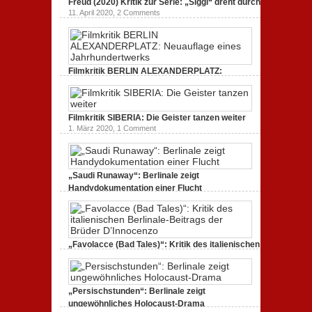
Freud (2020) Kritik zur Serie: „Siggi“ dreht durch
11. April 2020,
2 Comments
Filmkritik BERLIN ALEXANDERPLATZ:
Neuauflage eines Jahrhundertwerks
1. März 2020,
2 Comments
Filmkritik SIBERIA: Die Geister tanzen weiter
1. März 2020,
1 Comment
„Saudi Runaway“: Berlinale zeigt
Handydokumentation einer Flucht
27. Februar 2020,
0 Comments
„Favolacce (Bad Tales)“: Kritik des italienischen
Berlinale-Beitrags der Brüder D’Innocenzo
25. Februar 2020,
2 Comments
„Persischstunden“: Berlinale zeigt
ungewöhnliches Holocaust-Drama