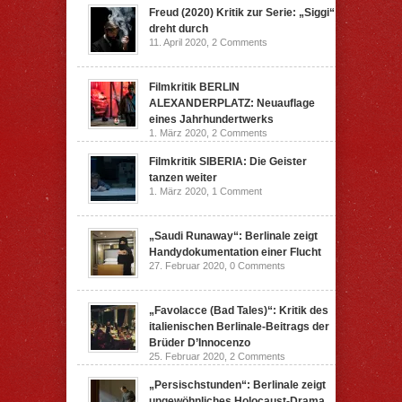
Freud (2020) Kritik zur Serie: „Siggi“
dreht durch
11. April 2020,
2 Comments
Filmkritik BERLIN
ALEXANDERPLATZ: Neuauflage
eines Jahrhundertwerks
1. März 2020,
2 Comments
Filmkritik SIBERIA: Die Geister
tanzen weiter
1. März 2020,
1 Comment
„Saudi Runaway“: Berlinale zeigt
Handydokumentation einer Flucht
27. Februar 2020,
0 Comments
„Favolacce (Bad Tales)“: Kritik des
italienischen Berlinale-Beitrags der
Brüder D’Innocenzo
25. Februar 2020,
2 Comments
„Persischstunden“: Berlinale zeigt
ungewöhnliches Holocaust-Drama