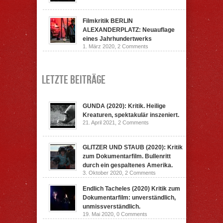
Filmkritik BERLIN
ALEXANDERPLATZ: Neuauflage
eines Jahrhundertwerks
1. März 2020,
2 Comments
Letzte Beiträge
GUNDA (2020): Kritik. Heilige
Kreaturen, spektakulär inszeniert.
21. April 2021,
2 Comments
GLITZER UND STAUB (2020): Kritik
zum Dokumentarfilm. Bullenritt
durch ein gespaltenes Amerika.
3. Oktober 2020,
2 Comments
Endlich Tacheles (2020) Kritik zum
Dokumentarfilm: unverständlich,
unmissverständlich.
19. Mai 2020,
0 Comments