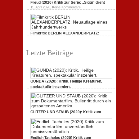
Freud (2020) Kritik zur Serie: „Siggi“ dreht
(2020)
ein
Kritik
zu
gespaltenes
11. April 2020,
Keine Kommentare
zum
Freud
Amerika.
Dokumentarfilm:
(2020)
unverständlich,
Kritik
unmissverständlich.
zur
Serie:
„Siggi“
Filmkritik BERLIN ALEXANDERPLATZ:
dreht
durch
Neuauflage eines Jahrhundertwerks
zu
1. März 2020,
Keine Kommentare
Filmkritik
Letzte Beiträge
BERLIN
ALEXANDERPLATZ:
Neuauflage
eines
Jahrhundertwerks
GUNDA (2020): Kritik. Heilige Kreaturen,
spektakulär inszeniert.
zu
21. April 2021,
Keine Kommentare
GUNDA
(2020):
Kritik.
Heilige
Kreaturen,
GLITZER UND STAUB (2020): Kritik zum
spektakulär
Dokumentarfilm. Bullenritt durch ein
inszeniert.
gespaltenes Amerika.
zu
3. Oktober 2020,
Keine Kommentare
GLITZER
UND
Endlich Tacheles (2020) Kritik zum
STAUB