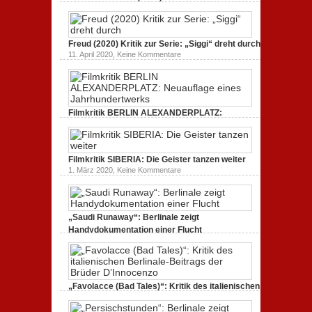
(2020):
Dokumentarfilm: unverständlich,
Kritik
unmissverständlich.
zum
zu
19. Mai 2020,
Keine Kommentare
Dokumentarfilm.
Endlich
Bullenritt
Freud (2020) Kritik zur Serie: „Siggi“ dreht durch
Tacheles
durch
zu
11. April 2020,
Keine Kommentare
(2020)
ein
Freud
Kritik
gespaltenes
(2020)
zum
Amerika.
Kritik
Dokumentarfilm:
zur
unverständlich,
Serie:
unmissverständlich.
„Siggi“
Filmkritik BERLIN ALEXANDERPLATZ:
dreht
durch
Neuauflage eines Jahrhundertwerks
zu
1. März 2020,
Keine Kommentare
Filmkritik
BERLIN
Filmkritik SIBERIA: Die Geister tanzen weiter
ALEXANDERPLATZ:
Neuauflage
zu
1. März 2020,
Keine Kommentare
eines
Filmkritik
Jahrhundertwerks
SIBERIA:
Die
Geister
tanzen
„Saudi Runaway“: Berlinale zeigt
weiter
Handydokumentation einer Flucht
zu
27. Februar 2020,
Keine Kommentare
„Saudi
Runaway“:
Berlinale
zeigt
Handydokumentation
„Favolacce (Bad Tales)“: Kritik des italienischen
einer
Berlinale-Beitrags der Brüder D’Innocenzo
Flucht
zu
25. Februar 2020,
Keine Kommentare