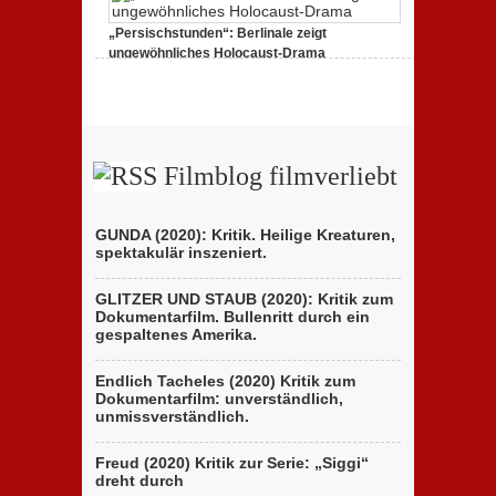
„Favolacce
(Bad
„Persischstunden“: Berlinale zeigt
Tales)“:
Kritik
ungewöhnliches Holocaust-Drama
des
zu
23. Februar 2020,
Keine Kommentare
italienischen
„Persischstunden“:
Berlinale-
Berlinale
Beitrags
zeigt
der
ungewöhnliches
Brüder
Holocaust-
D’Innocenzo
Drama
Filmblog filmverliebt
GUNDA (2020): Kritik. Heilige Kreaturen,
spektakulär inszeniert.
GLITZER UND STAUB (2020): Kritik zum
Dokumentarfilm. Bullenritt durch ein
gespaltenes Amerika.
Endlich Tacheles (2020) Kritik zum
Dokumentarfilm: unverständlich,
unmissverständlich.
Freud (2020) Kritik zur Serie: „Siggi“
dreht durch