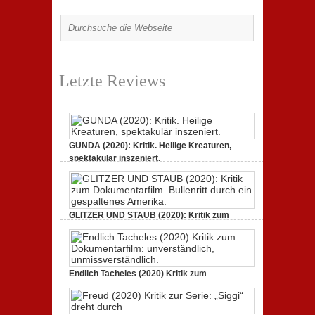
Letzte Reviews
GUNDA (2020): Kritik. Heilige Kreaturen,
spektakulär inszeniert.
zu
21. April 2021,
Keine Kommentare
GUNDA
(2020):
Kritik.
Heilige
Kreaturen,
GLITZER UND STAUB (2020): Kritik zum
spektakulär
Dokumentarfilm.
inszeniert.
zu
3. Oktober 2020,
Keine Kommentare
GLITZER
UND
STAUB
(2020):
Endlich Tacheles (2020) Kritik zum
Kritik
Dokumentarfilm: unverständlich,
zum
zu
19. Mai 2020,
Keine Kommentare
Dokumentarfilm.
Endlich
Bullenritt
Tacheles
durch