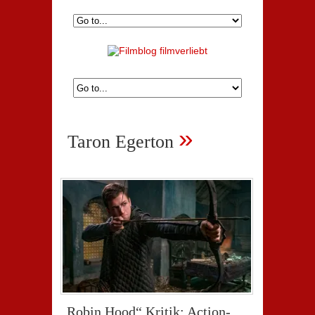
»
Taron Egerton
„Robin Hood“ Kritik: Action-