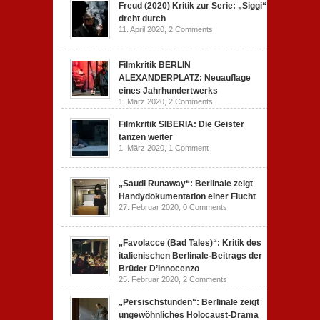
Freud (2020) Kritik zur Serie: „Siggi“
dreht durch
11. April 2020,
2 Comments
Filmkritik BERLIN
ALEXANDERPLATZ: Neuauflage
eines Jahrhundertwerks
1. März 2020,
2 Comments
Filmkritik SIBERIA: Die Geister
tanzen weiter
1. März 2020,
1 Comment
„Saudi Runaway“: Berlinale zeigt
Handydokumentation einer Flucht
27. Februar 2020,
0 Comments
„Favolacce (Bad Tales)“: Kritik des
italienischen Berlinale-Beitrags der
Brüder D’Innocenzo
25. Februar 2020,
2 Comments
„Persischstunden“: Berlinale zeigt
ungewöhnliches Holocaust-Drama