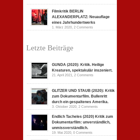
Filmkritik BERLIN
ALEXANDERPLATZ: Neuauflage
eines Jahrhundertwerks
1. März 2020,
2 Comments
Letzte Beiträge
GUNDA (2020): Kritik. Heilige
Kreaturen, spektakulär inszeniert.
21. April 2021,
2 Comments
GLITZER UND STAUB (2020): Kritik
zum Dokumentarfilm. Bullenritt
durch ein gespaltenes Amerika.
3. Oktober 2020,
2 Comments
Endlich Tacheles (2020) Kritik zum
Dokumentarfilm: unverständlich,
unmissverständlich.
19. Mai 2020,
0 Comments