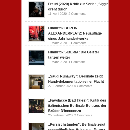
Freud (2020) Kritik zur Serie: „Siggi“
dreht durch
11. April 2020,
2 Comments
Filmkritik BERLIN
ALEXANDERPLATZ: Neuauflage
eines Jahrhundertwerks
1. März 2020,
2 Comments
Filmkritik SIBERIA: Die Geister
tanzen weiter
1. März 2020,
1 Comment
„Saudi Runaway“: Berlinale zeigt
Handydokumentation einer Flucht
27. Februar 2020,
0 Comments
„Favolacce (Bad Tales)“: Kritik des
italienischen Berlinale-Beitrags der
Brüder D’Innocenzo
25. Februar 2020,
2 Comments
„Persischstunden“: Berlinale zeigt
ungewöhnliches Holocaust-Drama