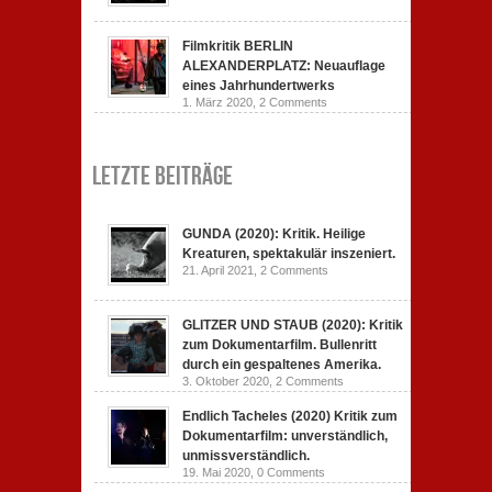
Filmkritik BERLIN
ALEXANDERPLATZ: Neuauflage
eines Jahrhundertwerks
1. März 2020,
2 Comments
Letzte Beiträge
GUNDA (2020): Kritik. Heilige
Kreaturen, spektakulär inszeniert.
21. April 2021,
2 Comments
GLITZER UND STAUB (2020): Kritik
zum Dokumentarfilm. Bullenritt
durch ein gespaltenes Amerika.
3. Oktober 2020,
2 Comments
Endlich Tacheles (2020) Kritik zum
Dokumentarfilm: unverständlich,
unmissverständlich.
19. Mai 2020,
0 Comments