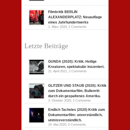
Filmkritik BERLIN
ALEXANDERPLATZ: Neuauflage
eines Jahrhundertwerks
1. März 2020,
2 Comments
Letzte Beiträge
GUNDA (2020): Kritik. Heilige
Kreaturen, spektakulär inszeniert.
21. April 2021,
2 Comments
GLITZER UND STAUB (2020): Kritik
zum Dokumentarfilm. Bullenritt
durch ein gespaltenes Amerika.
3. Oktober 2020,
2 Comments
Endlich Tacheles (2020) Kritik zum
Dokumentarfilm: unverständlich,
unmissverständlich.
19. Mai 2020,
0 Comments