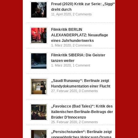
Freud (2020) Kritik zur Serie: „Siggi“
dreht durch
11. April 2020,
2 Comments
Filmkritik BERLIN
ALEXANDERPLATZ: Neuauflage
eines Jahrhundertwerks
1. März 2020,
2 Comments
Filmkritik SIBERIA: Die Geister
tanzen weiter
1. März 2020,
1 Comment
„Saudi Runaway“: Berlinale zeigt
Handydokumentation einer Flucht
27. Februar 2020,
0 Comments
„Favolacce (Bad Tales)“: Kritik des
italienischen Berlinale-Beitrags der
Brüder D’Innocenzo
25. Februar 2020,
2 Comments
„Persischstunden“: Berlinale zeigt
ungewöhnliches Holocaust-Drama