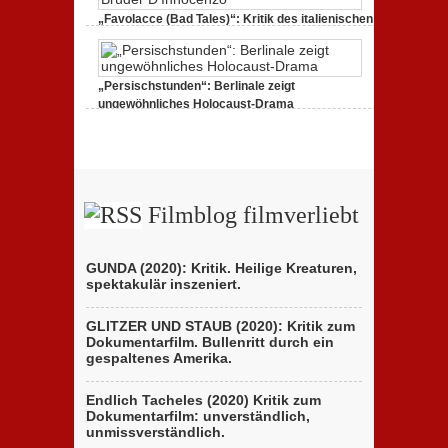
„Favolacce (Bad Tales)“: Kritik des italienischen
Berlinale-Beitrags der Brüder D’Innocenzo
25. Februar 2020,
2 Comments
„Persischstunden“: Berlinale zeigt
ungewöhnliches Holocaust-Drama
23. Februar 2020,
1 Comment
Filmblog filmverliebt
GUNDA (2020): Kritik. Heilige Kreaturen,
spektakulär inszeniert.
GLITZER UND STAUB (2020): Kritik zum
Dokumentarfilm. Bullenritt durch ein
gespaltenes Amerika.
Endlich Tacheles (2020) Kritik zum
Dokumentarfilm: unverständlich,
unmissverständlich.