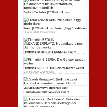
gespaltenes Amerika.
3. Oktober 2020,
2 Comments
Endlich Tacheles (2020) Kritik zum
Dokumentarfilm: unverständlich,
unmissverständlich.
19. Mai 2020,
0 Comments
Freud (2020) Kritik zur Serie: „Siggi“ dreht durch
11. April 2020,
2 Comments
Filmkritik BERLIN ALEXANDERPLATZ:
Neuauflage eines Jahrhundertwerks
1. März 2020,
2 Comments
Filmkritik SIBERIA: Die Geister tanzen weiter
1. März 2020,
1 Comment
„Saudi Runaway“: Berlinale zeigt
Handydokumentation einer Flucht
27. Februar 2020,
0 Comments