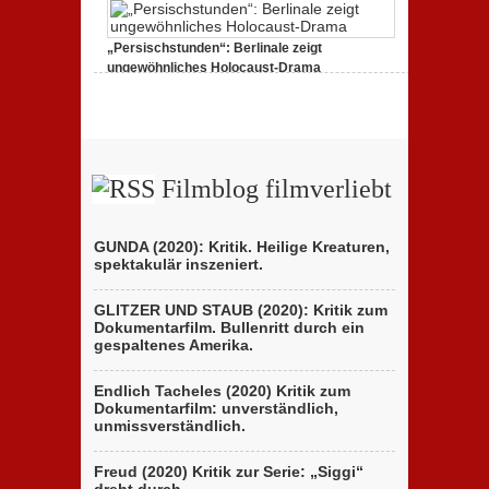
zu
25. Februar 2020,
Keine Kommentare
„Favolacce
(Bad
„Persischstunden“: Berlinale zeigt
Tales)“:
Kritik
ungewöhnliches Holocaust-Drama
des
zu
23. Februar 2020,
Keine Kommentare
italienischen
„Persischstunden“:
Berlinale-
Berlinale
Beitrags
zeigt
der
ungewöhnliches
Brüder
Holocaust-
D’Innocenzo
Drama
Filmblog filmverliebt
GUNDA (2020): Kritik. Heilige Kreaturen,
spektakulär inszeniert.
GLITZER UND STAUB (2020): Kritik zum
Dokumentarfilm. Bullenritt durch ein
gespaltenes Amerika.
Endlich Tacheles (2020) Kritik zum
Dokumentarfilm: unverständlich,
unmissverständlich.
Freud (2020) Kritik zur Serie: „Siggi“