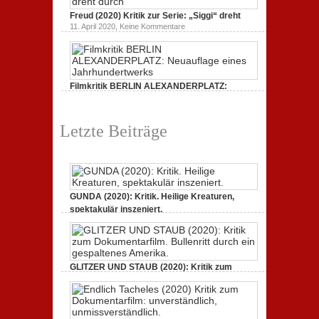
Bullenritt
Tacheles
durch
Freud (2020) Kritik zur Serie: „Siggi“ dreht
(2020)
ein
Kritik
zu
gespaltenes
11. April 2020,
Keine Kommentare
zum
Freud
Amerika.
Dokumentarfilm:
(2020)
unverständlich,
Kritik
unmissverständlich.
zur
Serie:
„Siggi“
Filmkritik BERLIN ALEXANDERPLATZ:
dreht
durch
Neuauflage eines Jahrhundertwerks
zu
1. März 2020,
Keine Kommentare
Filmkritik
Letzte Beiträge
BERLIN
ALEXANDERPLATZ:
Neuauflage
eines
Jahrhundertwerks
GUNDA (2020): Kritik. Heilige Kreaturen,
spektakulär inszeniert.
zu
21. April 2021,
Keine Kommentare
GUNDA
(2020):
Kritik.
Heilige
Kreaturen,
GLITZER UND STAUB (2020): Kritik zum
spektakulär
Dokumentarfilm. Bullenritt durch ein
inszeniert.
gespaltenes Amerika.
zu
3. Oktober 2020,
Keine Kommentare
GLITZER