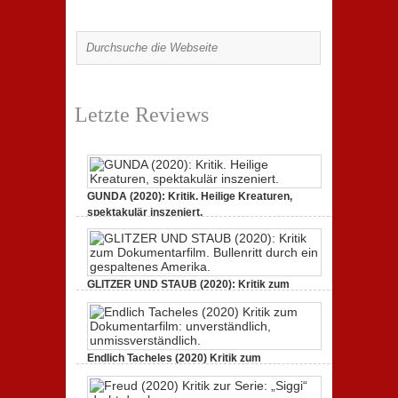
Letzte Reviews
GUNDA (2020): Kritik. Heilige Kreaturen,
spektakulär inszeniert.
zu
21. April 2021,
Keine Kommentare
GUNDA
(2020):
Kritik.
Heilige
Kreaturen,
GLITZER UND STAUB (2020): Kritik zum
spektakulär
Dokumentarfilm.
inszeniert.
zu
3. Oktober 2020,
Keine Kommentare
GLITZER
UND
STAUB
(2020):
Endlich Tacheles (2020) Kritik zum
Kritik
Dokumentarfilm: unverständlich,
zum
zu
19. Mai 2020,
Keine Kommentare
Dokumentarfilm.
Endlich