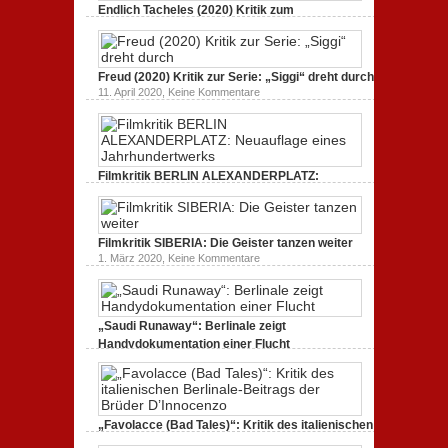
UND
Endlich Tacheles (2020) Kritik zum
STAUB
(2020):
Dokumentarfilm: unverständlich,
Kritik
unmissverständlich.
zum
zu
19. Mai 2020,
Keine Kommentare
Dokumentarfilm.
Endlich
Bullenritt
Freud (2020) Kritik zur Serie: „Siggi“ dreht durch
Tacheles
durch
zu
11. April 2020,
Keine Kommentare
(2020)
ein
Freud
Kritik
gespaltenes
(2020)
zum
Amerika.
Kritik
Dokumentarfilm:
zur
unverständlich,
Serie:
unmissverständlich.
„Siggi“
Filmkritik BERLIN ALEXANDERPLATZ:
dreht
durch
Neuauflage eines Jahrhundertwerks
zu
1. März 2020,
Keine Kommentare
Filmkritik
BERLIN
Filmkritik SIBERIA: Die Geister tanzen weiter
ALEXANDERPLATZ:
Neuauflage
zu
1. März 2020,
Keine Kommentare
eines
Filmkritik
Jahrhundertwerks
SIBERIA:
Die
Geister
tanzen
„Saudi Runaway“: Berlinale zeigt
weiter
Handydokumentation einer Flucht
zu
27. Februar 2020,
Keine Kommentare
„Saudi
Runaway“:
Berlinale
zeigt
Handydokumentation
„Favolacce (Bad Tales)“: Kritik des italienischen
einer
Berlinale-Beitrags der Brüder D’Innocenzo
Flucht