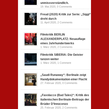
unmissverständlich.
19. Mai 2020,
0 Comments
Freud (2020) Kritik zur Serie: „Siggi“
dreht durch
11. April 2020,
2 Comments
Filmkritik BERLIN
ALEXANDERPLATZ: Neuauflage
eines Jahrhundertwerks
1. März 2020,
2 Comments
Filmkritik SIBERIA: Die Geister
tanzen weiter
1. März 2020,
1 Comment
„Saudi Runaway“: Berlinale zeigt
Handydokumentation einer Flucht
27. Februar 2020,
0 Comments
„Favolacce (Bad Tales)“: Kritik des
italienischen Berlinale-Beitrags der
Brüder D’Innocenzo
25. Februar 2020,
2 Comments