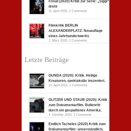
Freud (2020) Kritik zur Serie: „Siggi“
dreht
11. April 2020,
2 Comments
Filmkritik BERLIN
ALEXANDERPLATZ: Neuauflage
eines Jahrhundertwerks
1. März 2020,
2 Comments
Letzte Beiträge
GUNDA (2020): Kritik. Heilige
Kreaturen, spektakulär inszeniert.
21. April 2021,
2 Comments
GLITZER UND STAUB (2020): Kritik
zum Dokumentarfilm. Bullenritt
durch ein gespaltenes Amerika.
3. Oktober 2020,
2 Comments
Endlich Tacheles (2020) Kritik zum
Dokumentarfilm: unverständlich,