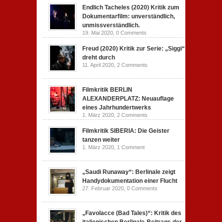
Endlich Tacheles (2020) Kritik zum
Dokumentarfilm: unverständlich,
unmissverständlich.
19. Mai 2020,
0 Comments
Freud (2020) Kritik zur Serie: „Siggi“
dreht durch
11. April 2020,
2 Comments
Filmkritik BERLIN
ALEXANDERPLATZ: Neuauflage
eines Jahrhundertwerks
1. März 2020,
2 Comments
Filmkritik SIBERIA: Die Geister
tanzen weiter
1. März 2020,
1 Comment
„Saudi Runaway“: Berlinale zeigt
Handydokumentation einer Flucht
27. Februar 2020,
0 Comments
„Favolacce (Bad Tales)“: Kritik des