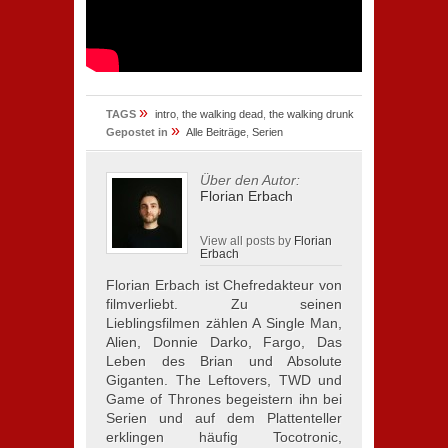
»
TAGS
intro
,
the walking dead
,
the walking drunk
»
Gepostet in
Alle Beiträge
,
Serien
Über den Autor:
Florian Erbach
View all posts by
Florian
Erbach
Florian Erbach ist Chefredakteur von
filmverliebt. Zu seinen
Lieblingsfilmen zählen A Single Man,
Alien, Donnie Darko, Fargo, Das
Leben des Brian und Absolute
Giganten. The Leftovers, TWD und
Game of Thrones begeistern ihn bei
Serien und auf dem Plattenteller
erklingen häufig Tocotronic,