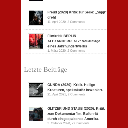
Freud (2020) Kritik zur Serie: „Siggi“
dreht
11. April 2020,
2 Comments
Filmkritik BERLIN
ALEXANDERPLATZ: Neuauflage
eines Jahrhundertwerks
1. März 2020,
2 Comments
Letzte Beiträge
GUNDA (2020): Kritik. Heilige
Kreaturen, spektakulär inszeniert.
21. April 2021,
2 Comments
GLITZER UND STAUB (2020): Kritik
zum Dokumentarfilm. Bullenritt
durch ein gespaltenes Amerika.
3. Oktober 2020,
2 Comments