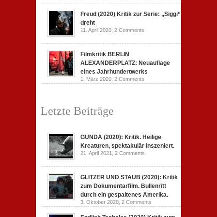
Freud (2020) Kritik zur Serie: „Siggi“
dreht
11. April 2020,
2 Comments
Filmkritik BERLIN
ALEXANDERPLATZ: Neuauflage
eines Jahrhundertwerks
1. März 2020,
2 Comments
Letzte Beiträge
GUNDA (2020): Kritik. Heilige
Kreaturen, spektakulär inszeniert.
21. April 2021,
2 Comments
GLITZER UND STAUB (2020): Kritik
zum Dokumentarfilm. Bullenritt
durch ein gespaltenes Amerika.
3. Oktober 2020,
2 Comments