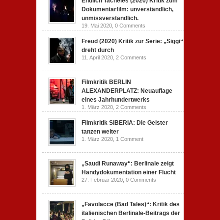
Endlich Tacheles (2020) Kritik zum
Dokumentarfilm: unverständlich,
unmissverständlich.
19. Mai 2020,
0 Comments
Freud (2020) Kritik zur Serie: „Siggi“
dreht durch
11. April 2020,
2 Comments
Filmkritik BERLIN
ALEXANDERPLATZ: Neuauflage
eines Jahrhundertwerks
1. März 2020,
2 Comments
Filmkritik SIBERIA: Die Geister
tanzen weiter
1. März 2020,
1 Comment
„Saudi Runaway“: Berlinale zeigt
Handydokumentation einer Flucht
27. Februar 2020,
0 Comments
„Favolacce (Bad Tales)“: Kritik des
italienischen Berlinale-Beitrags der