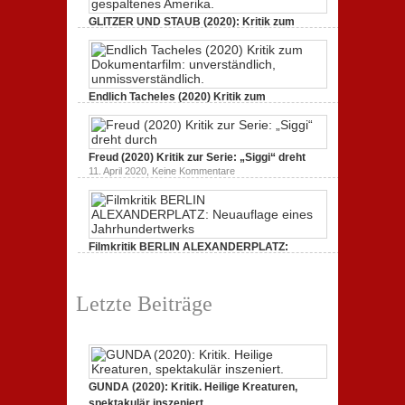
Heilige
Kreaturen,
GLITZER UND STAUB (2020): Kritik zum
spektakulär
Dokumentarfilm.
inszeniert.
zu
3. Oktober 2020,
Keine Kommentare
GLITZER
UND
STAUB
(2020):
Endlich Tacheles (2020) Kritik zum
Kritik
Dokumentarfilm: unverständlich,
zum
zu
19. Mai 2020,
Keine Kommentare
Dokumentarfilm.
Endlich
Bullenritt
Tacheles
durch
Freud (2020) Kritik zur Serie: „Siggi“ dreht
(2020)
ein
Kritik
zu
gespaltenes
11. April 2020,
Keine Kommentare
zum
Freud
Amerika.
Dokumentarfilm:
(2020)
unverständlich,
Kritik
unmissverständlich.
zur
Serie:
„Siggi“
Filmkritik BERLIN ALEXANDERPLATZ:
dreht
durch
Neuauflage eines Jahrhundertwerks
zu
1. März 2020,
Keine Kommentare
Filmkritik
Letzte Beiträge
BERLIN
ALEXANDERPLATZ:
Neuauflage
eines
Jahrhundertwerks
GUNDA (2020): Kritik. Heilige Kreaturen,
spektakulär inszeniert.