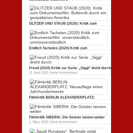
zu
21. April 2021,
Keine Kommentare
GUNDA
(2020):
Kritik.
Heilige
Kreaturen,
GLITZER UND STAUB (2020): Kritik zum
spektakulär
Dokumentarfilm. Bullenritt durch ein
inszeniert.
gespaltenes Amerika.
zu
3. Oktober 2020,
Keine Kommentare
GLITZER
UND
Endlich Tacheles (2020) Kritik zum
STAUB
(2020):
Dokumentarfilm: unverständlich,
Kritik
unmissverständlich.
zum
zu
19. Mai 2020,
Keine Kommentare
Dokumentarfilm.
Endlich
Bullenritt
Freud (2020) Kritik zur Serie: „Siggi“ dreht durch
Tacheles
durch
zu
11. April 2020,
Keine Kommentare
(2020)
ein
Freud
Kritik
gespaltenes
(2020)
zum
Amerika.
Kritik
Dokumentarfilm:
zur
unverständlich,
Serie:
unmissverständlich.
„Siggi“
Filmkritik BERLIN ALEXANDERPLATZ:
dreht
durch
Neuauflage eines Jahrhundertwerks
zu
1. März 2020,
Keine Kommentare
Filmkritik
BERLIN
Filmkritik SIBERIA: Die Geister tanzen weiter
ALEXANDERPLATZ:
Neuauflage
zu
1. März 2020,
Keine Kommentare
eines
Filmkritik
Jahrhundertwerks
SIBERIA:
Die