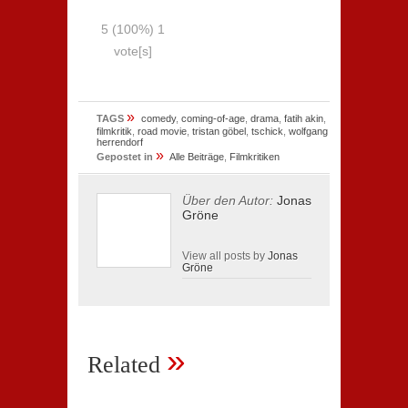
5
(100%)
1
vote[s]
»
TAGS
comedy
,
coming-of-age
,
drama
,
fatih akin
,
filmkritik
,
road movie
,
tristan göbel
,
tschick
,
wolfgang
herrendorf
»
Gepostet in
Alle Beiträge
,
Filmkritiken
Über den Autor:
Jonas
Gröne
View all posts by
Jonas
Gröne
»
Related