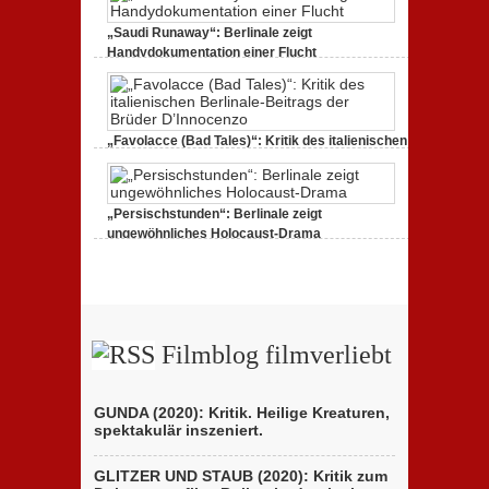
Geister
tanzen
„Saudi Runaway“: Berlinale zeigt
weiter
Handydokumentation einer Flucht
zu
27. Februar 2020,
Keine Kommentare
„Saudi
Runaway“:
Berlinale
zeigt
Handydokumentation
„Favolacce (Bad Tales)“: Kritik des italienischen
einer
Berlinale-Beitrags der Brüder D’Innocenzo
Flucht
zu
25. Februar 2020,
Keine Kommentare
„Favolacce
(Bad
„Persischstunden“: Berlinale zeigt
Tales)“:
Kritik
ungewöhnliches Holocaust-Drama
des
zu
23. Februar 2020,
Keine Kommentare
italienischen
„Persischstunden“:
Berlinale-
Berlinale
Beitrags
zeigt
der
ungewöhnliches
Brüder
Holocaust-
D’Innocenzo
Drama
Filmblog filmverliebt
GUNDA (2020): Kritik. Heilige Kreaturen,
spektakulär inszeniert.
GLITZER UND STAUB (2020): Kritik zum