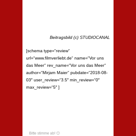
Beitragsbild (c) STUDIOCANAL
[schema type=“review“
url=“www.filmverliebt.de“ name=“Vor uns
das Meer“ rev_name=“Vor uns das Meer“
author=“Mirjam Maier“ pubdate=“2018-08-
03″ user_review=“3.5″ min_review=“0″
max_review=“5″ ]
Bitte stimme ab! 🙂