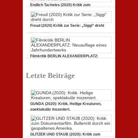
STAUB
Endlich Tacheles (2020) Kritik zum
(2020):
Dokumentarfilm: unverständlich,
Kritik
zum
zu
19. Mai 2020,
Keine Kommentare
Dokumentarfilm.
Endlich
Bullenritt
Tacheles
Freud (2020) Kritik zur Serie: „Siggi“ dreht
durch
(2020)
ein
Kritik
zu
gespaltenes
11. April 2020,
Keine Kommentare
zum
Freud
Amerika.
Dokumentarfilm:
(2020)
unverständlich,
Kritik
unmissverständlich.
zur
Serie:
„Siggi“
Filmkritik BERLIN ALEXANDERPLATZ:
dreht
Neuauflage eines Jahrhundertwerks
durch
zu
1. März 2020,
Keine Kommentare
Filmkritik
Letzte Beiträge
BERLIN
ALEXANDERPLATZ:
Neuauflage
eines
Jahrhundertwerks
GUNDA (2020): Kritik. Heilige Kreaturen,
spektakulär inszeniert.
zu
21. April 2021,
Keine Kommentare
GUNDA
(2020):
Kritik.
Heilige
GLITZER UND STAUB (2020): Kritik zum
Kreaturen,