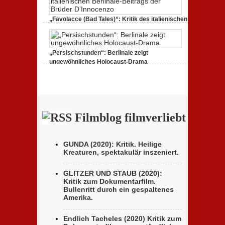
Runaway“:
Berlinale
zeigt
„Favolacce (Bad Tales)“: Kritik des italienischen
Handydokumentation
einer
Berlinale-Beitrags der Brüder D’Innocenzo
Flucht
zu
25. Februar 2020,
Keine Kommentare
„Favolacce
(Bad
„Persischstunden“: Berlinale zeigt
Tales)“:
ungewöhnliches Holocaust-Drama
Kritik
des
zu
23. Februar 2020,
Keine Kommentare
italienischen
„Persischstunden“:
Berlinale-
Berlinale
Beitrags
zeigt
der
ungewöhnliches
Brüder
Holocaust-
D’Innocenzo
Drama
Filmblog filmverliebt
GUNDA (2020): Kritik. Heilige
Kreaturen, spektakulär inszeniert.
GLITZER UND STAUB (2020):
Kritik zum Dokumentarfilm.
Bullenritt durch ein gespaltenes
Amerika.
Endlich Tacheles (2020) Kritik zum