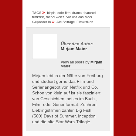
»
TAGS
biopic
,
colin firth
,
drama
,
featured
,
filmkritik
,
rachel weisz
,
Vor uns das Meer
»
Gepostet in
Alle Beiträge
,
Filmkritiken
Über den Autor:
Mirjam Maier
View all posts by
Mirjam
Maier
Mirjam lebt in der Nähe von Freiburg
und studiert gerne das Film-und
Serienangebot von Netflix und Co.
Schon von klein auf ist sie fasziniert
von Geschichten, sei es im Buch-,
Film- oder Serienformat. Zu ihren
Lieblingsfilmen zählen Big Fish,
(500) Days of Summer, Inception
und die alte Star Wars-Trilogie.