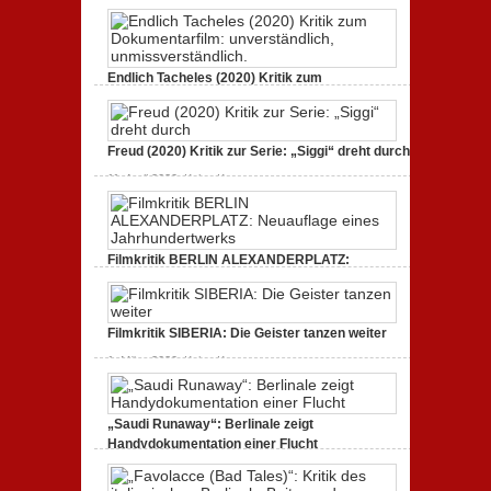
spektakulär
Dokumentarfilm. Bullenritt durch ein
inszeniert.
gespaltenes Amerika.
zu
3. Oktober 2020,
Keine Kommentare
GLITZER
Endlich Tacheles (2020) Kritik zum
UND
STAUB
Dokumentarfilm: unverständlich,
(2020):
unmissverständlich.
Kritik
zum
zu
19. Mai 2020,
Keine Kommentare
Dokumentarfilm.
Freud (2020) Kritik zur Serie: „Siggi“ dreht durch
Endlich
Bullenritt
Tacheles
durch
zu
11. April 2020,
Keine Kommentare
(2020)
ein
Freud
Kritik
gespaltenes
(2020)
zum
Amerika.
Kritik
Dokumentarfilm:
zur
unverständlich,
Serie:
unmissverständlich.
„Siggi“
Filmkritik BERLIN ALEXANDERPLATZ:
dreht
Neuauflage eines Jahrhundertwerks
durch
zu
1. März 2020,
Keine Kommentare
Filmkritik
BERLIN
Filmkritik SIBERIA: Die Geister tanzen weiter
ALEXANDERPLATZ:
Neuauflage
zu
1. März 2020,
Keine Kommentare
eines
Filmkritik
Jahrhundertwerks
SIBERIA:
Die
Geister
„Saudi Runaway“: Berlinale zeigt
tanzen
weiter
Handydokumentation einer Flucht
zu
27. Februar 2020,
Keine Kommentare
„Saudi