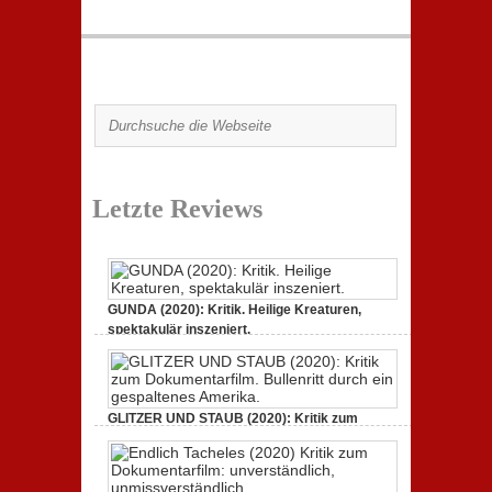
Letzte Reviews
GUNDA (2020): Kritik. Heilige Kreaturen,
spektakulär inszeniert.
zu
21. April 2021,
Keine Kommentare
GUNDA
(2020):
Kritik.
Heilige
GLITZER UND STAUB (2020): Kritik zum
Kreaturen,
spektakulär
Dokumentarfilm.
inszeniert.
zu
3. Oktober 2020,
Keine Kommentare
GLITZER
UND