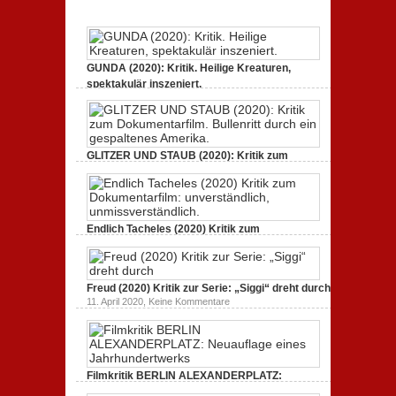
Neuauflage
eines
Jahrhundertwerks
GUNDA (2020): Kritik. Heilige Kreaturen,
spektakulär inszeniert.
zu
21. April 2021,
Keine Kommentare
GUNDA
(2020):
Kritik.
Heilige
Kreaturen,
GLITZER UND STAUB (2020): Kritik zum
spektakulär
Dokumentarfilm. Bullenritt durch ein
inszeniert.
gespaltenes Amerika.
zu
3. Oktober 2020,
Keine Kommentare
GLITZER
UND
Endlich Tacheles (2020) Kritik zum
STAUB
(2020):
Dokumentarfilm: unverständlich,
Kritik
unmissverständlich.
zum
zu
19. Mai 2020,
Keine Kommentare
Dokumentarfilm.
Endlich
Bullenritt
Freud (2020) Kritik zur Serie: „Siggi“ dreht durch
Tacheles
durch
zu
11. April 2020,
Keine Kommentare
(2020)
ein
Freud
Kritik
gespaltenes
(2020)
zum
Amerika.
Kritik
Dokumentarfilm:
zur
unverständlich,
Serie:
unmissverständlich.
„Siggi“
Filmkritik BERLIN ALEXANDERPLATZ:
dreht
durch
Neuauflage eines Jahrhundertwerks