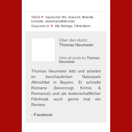
»
TAGS
bayrischer film
,
featured
,
filmkritik
,
komödie
,
winterkartoffelknödel
»
Gepostet in
Alle Beiträge
,
Filmkritiken
Über den Autor:
Thomas Neumeier
View all posts by
Thomas
Neumeier
Thomas Neumeier lebt und arbeitet
im beschaulichen Naturpark
Altmühltal in Bayern. Er schreibt
Romane (bevorzugt Krimis &
Romance) und als leidenschaftlicher
Filmfreak auch gerne mal ein
Review.
-
Facebook