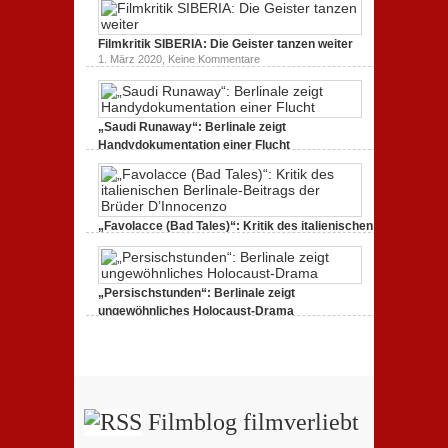
zu
1. März 2020,
Keine Kommentare
Filmkritik
BERLIN
Filmkritik SIBERIA: Die Geister tanzen weiter
ALEXANDERPLATZ:
Neuauflage
zu
1. März 2020,
Keine Kommentare
eines
Filmkritik
Jahrhundertwerks
SIBERIA:
Die
Geister
tanzen
„Saudi Runaway“: Berlinale zeigt
weiter
Handydokumentation einer Flucht
zu
27. Februar 2020,
Keine Kommentare
„Saudi
Runaway“:
Berlinale
zeigt
Handydokumentation
„Favolacce (Bad Tales)“: Kritik des italienischen
einer
Berlinale-Beitrags der Brüder D’Innocenzo
Flucht
zu
25. Februar 2020,
Keine Kommentare
„Favolacce
(Bad
„Persischstunden“: Berlinale zeigt
Tales)“:
Kritik
ungewöhnliches Holocaust-Drama
des
zu
23. Februar 2020,
Keine Kommentare
italienischen
„Persischstunden“:
Berlinale-
Berlinale
Beitrags
zeigt
der
ungewöhnliches
Brüder
Holocaust-
D’Innocenzo
Drama
Filmblog filmverliebt