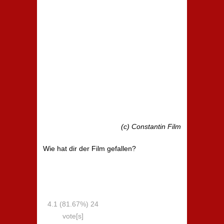
(c) Constantin Film
Wie hat dir der Film gefallen?
4.1
(81.67%)
24
vote[s]