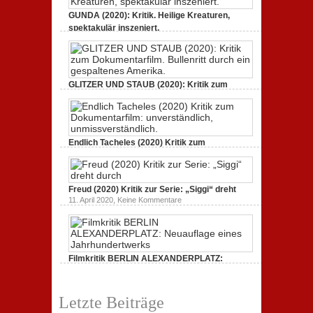
GUNDA (2020): Kritik. Heilige Kreaturen,
spektakulär inszeniert.
zu
21. April 2021,
Keine Kommentare
GUNDA
(2020):
Kritik.
Heilige
Kreaturen,
GLITZER UND STAUB (2020): Kritik zum
spektakulär
Dokumentarfilm.
inszeniert.
zu
3. Oktober 2020,
Keine Kommentare
GLITZER
UND
STAUB
(2020):
Endlich Tacheles (2020) Kritik zum
Kritik
Dokumentarfilm: unverständlich,
zum
zu
19. Mai 2020,
Keine Kommentare
Dokumentarfilm.
Endlich
Bullenritt
Tacheles
durch
Freud (2020) Kritik zur Serie: „Siggi“ dreht
(2020)
ein
Kritik
zu
gespaltenes
11. April 2020,
Keine Kommentare
zum
Freud
Amerika.
Dokumentarfilm:
(2020)
unverständlich,
Kritik
unmissverständlich.
zur
Serie:
„Siggi“
Filmkritik BERLIN ALEXANDERPLATZ:
dreht
durch
Neuauflage eines Jahrhundertwerks
zu
1. März 2020,
Keine Kommentare
Filmkritik
Letzte Beiträge
BERLIN
ALEXANDERPLATZ: