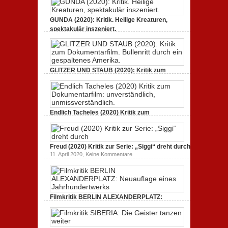
GUNDA (2020): Kritik. Heilige Kreaturen,
spektakulär inszeniert.
zu
21. April 2021,
Keine Kommentare
GUNDA
(2020):
Kritik.
Heilige
Kreaturen,
GLITZER UND STAUB (2020): Kritik zum
spektakulär
Dokumentarfilm. Bullenritt durch ein
inszeniert.
gespaltenes Amerika.
zu
3. Oktober 2020,
Keine Kommentare
GLITZER
UND
Endlich Tacheles (2020) Kritik zum
STAUB
(2020):
Dokumentarfilm: unverständlich,
Kritik
unmissverständlich.
zum
zu
19. Mai 2020,
Keine Kommentare
Dokumentarfilm.
Endlich
Bullenritt
Freud (2020) Kritik zur Serie: „Siggi“ dreht durch
Tacheles
durch
zu
11. April 2020,
Keine Kommentare
(2020)
ein
Freud
Kritik
gespaltenes
(2020)
zum
Amerika.
Kritik
Dokumentarfilm:
zur
unverständlich,
Serie:
unmissverständlich.
„Siggi“
Filmkritik BERLIN ALEXANDERPLATZ:
dreht
durch
Neuauflage eines Jahrhundertwerks
zu
1. März 2020,
Keine Kommentare
Filmkritik
BERLIN