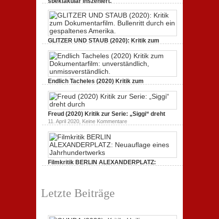
spektakulär inszeniert.
zu
21. April 2021,
Keine Kommentare
GUNDA
(2020):
Kritik.
Heilige
Kreaturen,
GLITZER UND STAUB (2020): Kritik zum
spektakulär
Dokumentarfilm.
inszeniert.
zu
3. Oktober 2020,
Keine Kommentare
GLITZER
UND
STAUB
(2020):
Endlich Tacheles (2020) Kritik zum
Kritik
Dokumentarfilm: unverständlich,
zum
zu
19. Mai 2020,
Keine Kommentare
Dokumentarfilm.
Endlich
Bullenritt
Tacheles
durch
Freud (2020) Kritik zur Serie: „Siggi“ dreht
(2020)
ein
Kritik
zu
gespaltenes
11. April 2020,
Keine Kommentare
zum
Freud
Amerika.
Dokumentarfilm:
(2020)
unverständlich,
Kritik
unmissverständlich.
zur
Serie:
„Siggi“
Filmkritik BERLIN ALEXANDERPLATZ:
dreht
durch
Neuauflage eines Jahrhundertwerks
zu
1. März 2020,
Keine Kommentare
Filmkritik
Letzte Beiträge
BERLIN
ALEXANDERPLATZ:
Neuauflage
eines
Jahrhundertwerks