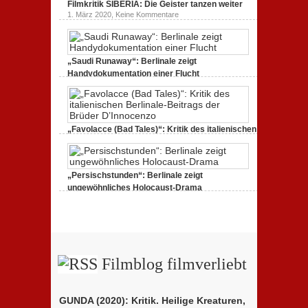
Filmkritik SIBERIA: Die Geister tanzen weiter
ALEXANDERPLATZ:
Neuauflage
zu
1. März 2020,
Keine Kommentare
eines
Filmkritik
Jahrhundertwerks
SIBERIA:
Die
Geister
tanzen
„Saudi Runaway“: Berlinale zeigt
weiter
Handydokumentation einer Flucht
zu
27. Februar 2020,
Keine Kommentare
„Saudi
Runaway“:
Berlinale
zeigt
Handydokumentation
„Favolacce (Bad Tales)“: Kritik des italienischen
einer
Berlinale-Beitrags der Brüder D’Innocenzo
Flucht
zu
25. Februar 2020,
Keine Kommentare
„Favolacce
(Bad
„Persischstunden“: Berlinale zeigt
Tales)“:
Kritik
ungewöhnliches Holocaust-Drama
des
zu
23. Februar 2020,
Keine Kommentare
italienischen
„Persischstunden“:
Berlinale-
Berlinale
Beitrags
zeigt
der
ungewöhnliches
Brüder
Holocaust-
D’Innocenzo
Drama
Filmblog filmverliebt
GUNDA (2020): Kritik. Heilige Kreaturen,