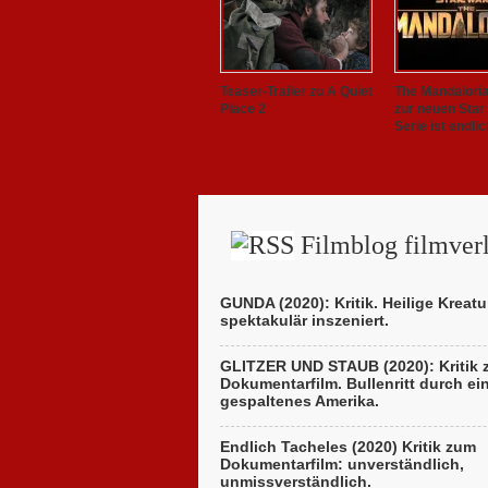
Teaser-Trailer zu A Quiet
The Mandalorian
Place 2
zur neuen Star
Serie ist endlic
Filmblog filmverl
GUNDA (2020): Kritik. Heilige Kreatu
spektakulär inszeniert.
GLITZER UND STAUB (2020): Kritik
Dokumentarfilm. Bullenritt durch ei
gespaltenes Amerika.
Endlich Tacheles (2020) Kritik zum
Dokumentarfilm: unverständlich,
unmissverständlich.