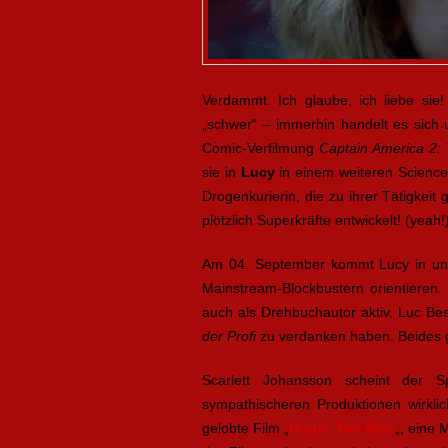
Verdammt. Ich glaube, ich liebe sie
„schwer“ – immerhin handelt es sic
Comic-Verfilmung
Captain America 2:
sie in
Lucy
in einem weiteren Science-
Drogenkurierin, die zu ihrer Tätigke
plötzlich Superkräfte entwickelt! (yeah!
Am 04. September kommt Lucy in unse
Mainstream-Blockbustern orientieren
auch als Drehbuchautor aktiv. Luc B
der Profi
zu verdanken haben. Beides g
Scarlett Johansson scheint der S
sympathischeren Produktionen wirklic
gelobte Film „
Under The Skin
„, eine 