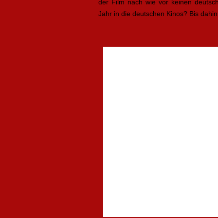
der Film nach wie vor keinen deutsche
Jahr in die deutschen Kinos? Bis dahin