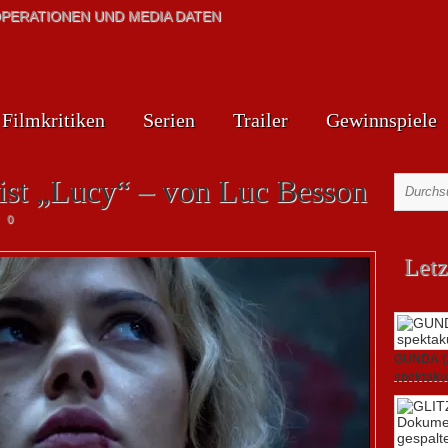
PERATIONEN UND MEDIA DATEN
Filmkritiken
Serien
Trailer
Gewinnspiele
 ist „Lucy“ – von Luc Besson
0
Letz
GUNDA (20
spektakul
21. April 2