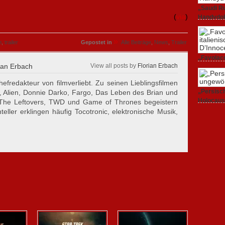
„Saudi Ru
(
via
)
Handydok
27. Februa
»
n
,
trailer
Gepostet in
Alle Beiträge
,
News
,
Trailer
„Favolacc
ian Erbach
View all posts by
Florian Erbach
Berlinale
25. Februa
hefredakteur von filmverliebt. Zu seinen Lieblingsfilmen
„Persisch
, Alien, Donnie Darko, Fargo, Das Leben des Brian und
Holocaus
 The Leftovers, TWD und Game of Thrones begeistern
23. Februa
eller erklingen häufig Tocotronic, elektronische Musik,