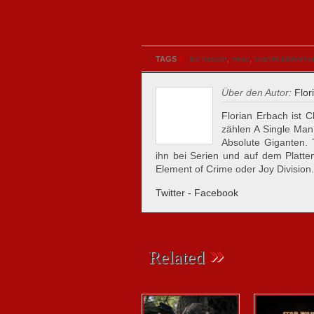
»
TAGS
luc besson
,
news
,
scarlett johansso
Über den Autor:
Flor
Florian Erbach ist C
zählen A Single Man
Absolute Giganten.
ihn bei Serien und auf dem Plattent
Element of Crime oder Joy Division.
Twitter
-
Facebook
»
Related