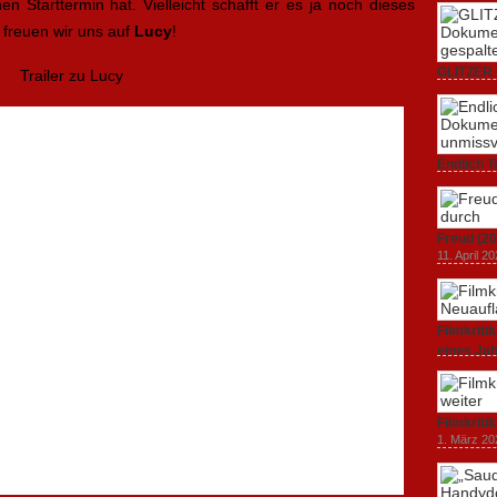
n Starttermin hat. Vielleicht schafft er es ja noch dieses
 freuen wir uns auf
Lucy
!
GLITZER 
Trailer zu Lucy
Dokumenta
Amerika.
3. Oktober
Endlich T
unverstän
19. Mai 20
Freud (20
11. April 2
Filmkrit
eines Ja
1. März 20
Filmkriti
1. März 20