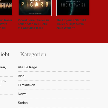
: Trailer
Picard Serie: Trailer zu
The Expanse Staffel 4
 Wars
neuen Star Trek-Serie
Trailer & Clip: Auf in
h da!
mit Captain Picard
neue Welten?
iebt
Kategorien
ren,
Alle Beiträge
Blog
 zum
n
Filmkritiken
News
Serien