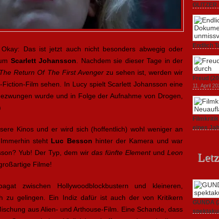
GLITZER 
Dokument
3. Oktober
Endlich T
! Okay: Das ist jetzt auch nicht besonders abwegig oder
unverstän
h um
Scarlett Johansson
. Nachdem sie dieser Tage in der
19. Mai 20
 The Return Of The First Avenger
zu sehen ist, werden wir
Freud (20
Fiction-Film sehen. In Lucy spielt Scarlett Johansson eine
11. April 2
it gezwungen wurde und in Folge der Aufnahme von Drogen,
)
Filmkrit
eines Ja
re Kinos und er wird sich (hoffentlich) wohl weniger an
1. März 20
. Immerhin steht
Luc Besson
hinter der Kamera und war
esson? Yub! Der Typ, dem wir
das fünfte Element
und
Leon
Letz
roßartige Filme!
pagat zwischen Hollywoodblockbustern und kleineren,
h zu gelingen. Ein Indiz dafür ist auch der von Kritikern
GUNDA (20
Mischung aus Alien- und Arthouse-Film. Eine Schande, dass
spektakul
21. April 2