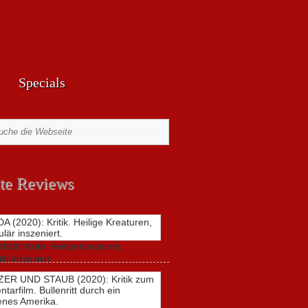
Specials
te Reviews
20): Kritik. Heilige Kreaturen,
är inszeniert.
zu
021,
Keine Kommentare
GUNDA
(2020):
Kritik.
Heilige