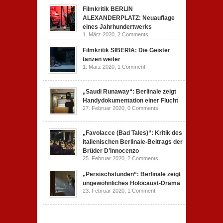
Filmkritik BERLIN
ALEXANDERPLATZ: Neuauflage
eines Jahrhundertwerks
1. März 2020,
2 Comments
Filmkritik SIBERIA: Die Geister
tanzen weiter
1. März 2020,
1 Comment
„Saudi Runaway“: Berlinale zeigt
Handydokumentation einer Flucht
27. Februar 2020,
0 Comments
„Favolacce (Bad Tales)“: Kritik des
italienischen Berlinale-Beitrags der
Brüder D’Innocenzo
25. Februar 2020,
2 Comments
„Persischstunden“: Berlinale zeigt
ungewöhnliches Holocaust-Drama
23. Februar 2020,
1 Comment