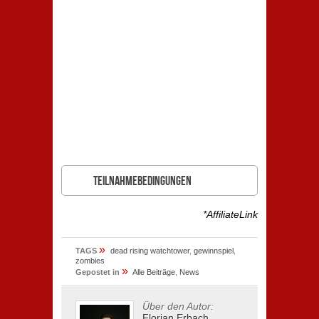
Teilnahmebedingungen
*AffiliateLink
»
TAGS
dead rising watchtower
,
gewinnspiel
,
zombies
»
Gepostet in
Alle Beiträge
,
News
Über den Autor:
Florian Erbach