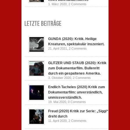
1. März 2020,
2 Comments
Letzte Beiträge
GUNDA (2020): Kritik. Heilige
Kreaturen, spektakulär inszeniert.
21. April 2021,
2 Comments
GLITZER UND STAUB (2020): Kritik
zum Dokumentarfilm. Bullenritt
durch ein gespaltenes Amerika.
3. Oktober 2020,
2 Comments
Endlich Tacheles (2020) Kritik zum
Dokumentarfilm: unverständlich,
unmissverständlich.
19. Mai 2020,
0 Comments
Freud (2020) Kritik zur Serie: „Siggi“
dreht durch
11. April 2020,
2 Comments