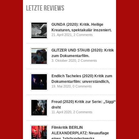
Letzte Reviews
GUNDA (2020): Kritik. Heilige
Kreaturen, spektakulär inszeniert.
21. April 2021,
2 Comments
GLITZER UND STAUB (2020): Kritik
zum Dokumentarfilm.
3. Oktober 2020,
2 Comments
Endlich Tacheles (2020) Kritik zum
Dokumentarfilm: unverständlich,
19. Mai 2020,
0 Comments
Freud (2020) Kritik zur Serie: „Siggi“
dreht
11. April 2020,
2 Comments
Filmkritik BERLIN
ALEXANDERPLATZ: Neuauflage
eines Jahrhundertwerks