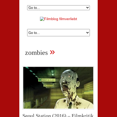
»
zombies
Seoul Station (2016) – Filmkritik