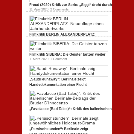
19. Mai 2020,
0 Comments
Freud (2020) Kritik zur Serie: „Siggi“ dreht durch
11. April 2020,
2 Comments
Filmkritik BERLIN ALEXANDERPLATZ:
Neuauflage eines Jahrhundertwerks
1. März 2020,
2 Comments
Filmkritik SIBERIA: Die Geister tanzen weiter
1. März 2020,
1 Comment
„Saudi Runaway“: Berlinale zeigt
Handydokumentation einer Flucht
27. Februar 2020,
0 Comments
„Favolacce (Bad Tales)“: Kritik des italienischen
Berlinale-Beitrags der Brüder D’Innocenzo
25. Februar 2020,
2 Comments
„Persischstunden“: Berlinale zeigt