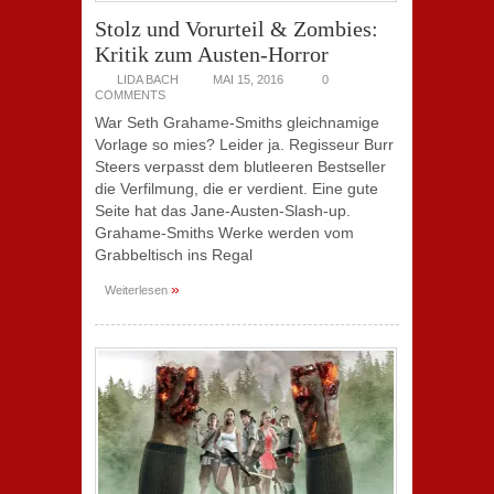
Stolz und Vorurteil & Zombies:
Kritik zum Austen-Horror
LIDA BACH
MAI 15, 2016
0
COMMENTS
War Seth Grahame-Smiths gleichnamige
Vorlage so mies? Leider ja. Regisseur Burr
Steers verpasst dem blutleeren Bestseller
die Verfilmung, die er verdient. Eine gute
Seite hat das Jane-Austen-Slash-up.
Grahame-Smiths Werke werden vom
Grabbeltisch ins Regal
»
Weiterlesen