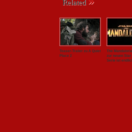
»
Related
Teaser-Trailer zu A Quiet
The Mandalorian
Place 2
zur neuen Star
Serie ist endlic