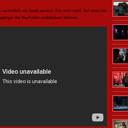
 vermutlich ein Spaß werden. Für mich nicht. Auf eines bin
nogänger die YouTubler mobilisieren können.