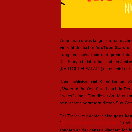
Wenn man etwas länger drüber nachdenk
Vielzahl deutscher
YouTube-Stars
und
Fangemeinschaft ein und garniert da
Die Story ist dabei fast nebensächl
„KARTOFFELSALAT“ (ja, so heißt der 
Dabei schließen sich Komödien und Zom
„
Shaun of the Dead
“ und auch in Deu
Looser
“ einen Film dieser Art. Man ka
peinlichsten Vertretern dieses Sub-Ge
Der Trailer ist jedenfalls eine
ganz ha
(
Jan Böhmermann lässt Grüßen
) und
sondern an der ganzen Machart. Ich fü