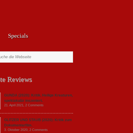
Specials
te Reviews
GUNDA (2020): Kritik. Heilige Kreaturen,
spektakulär inszeniert.
21. April 2021,
2 Comments
GLITZER UND STAUB (2020): Kritik zum
Dokumentarfilm.
3. Oktober 2020,
2 Comments