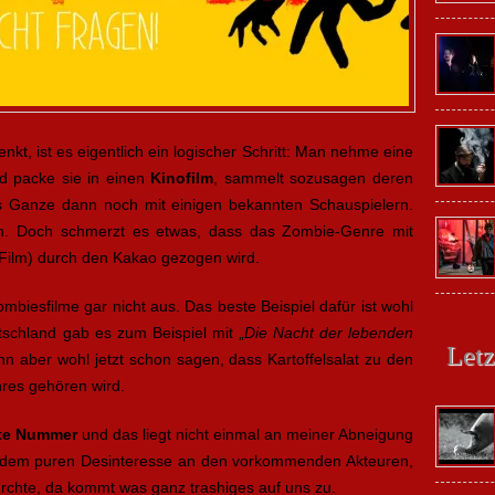
t, ist es eigentlich ein logischer Schritt: Man nehme eine
 packe sie in einen
Kinofilm
, sammelt sozusagen deren
s Ganze dann noch mit einigen bekannten Schauspielern.
ich. Doch schmerzt es etwas, dass das Zombie-Genre mit
Film) durch den Kakao gezogen wird.
biesfilme gar nicht aus. Das beste Beispiel dafür ist wohl
tschland gab es zum Beispiel mit „
Die Nacht der lebenden
Letz
nn aber wohl jetzt schon sagen, dass Kartoffelsalat zu den
nres gehören wird.
rte Nummer
und das liegt nicht einmal an meiner Abneigung
 dem puren Desinteresse an den vorkommenden Akteuren,
rchte, da kommt was ganz trashiges auf uns zu.