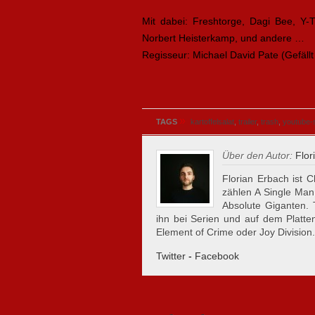
Mit dabei:
Freshtorge, Dagi Bee, Y-T
Norbert Heisterkamp, und andere …
Regisseur: Michael David Pate (Gefällt
»
TAGS
kartoffelsalat
,
trailer
,
trash
,
youtube-
Über den Autor:
Flor
Florian Erbach ist C
zählen A Single Man
Absolute Giganten.
ihn bei Serien und auf dem Plattent
Element of Crime oder Joy Division.
Twitter
-
Facebook