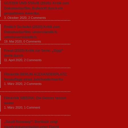
GLITZER UND STAUB (2020): Kritik zum
Dokumentarfilm. Bullenritt durch ein
gespaltenes Amerika.
3. Oktober 2020,
2 Comments
Endlich Tacheles (2020) Kritik zum
Dokumentarfilm: unverständlich,
unmissverständlich.
19. Mai 2020,
0 Comments
Freud (2020) Kritik zur Serie: „Siggi“
dreht durch
11. April 2020,
2 Comments
Filmkritik BERLIN ALEXANDERPLATZ:
Neuauflage eines Jahrhundertwerks
1. März 2020,
2 Comments
Filmkritik SIBERIA: Die Geister tanzen
weiter
1. März 2020,
1 Comment
„Saudi Runaway“: Berlinale zeigt
Handydokumentation einer Flucht