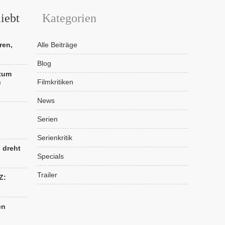
iebt
Kategorien
ren,
Alle Beiträge
Blog
 zum
n
Filmkritiken
News
Serien
Serienkritik
“ dreht
Specials
Trailer
Z:
s
en