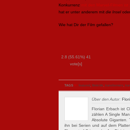
Konkurrenz
mit den Marvel-Filmen ist
hat er unter anderem mit
die Insel
ode
Wie hat Dir der Film gefallen?
2.8
(55.61%)
41
vote[s]
»
TAGS
featured
,
filmkritik
,
transformers
,
tra
Über den Autor:
Flor
Florian Erbach ist C
zählen A Single Man
Absolute Giganten.
ihn bei Serien und auf dem Plattent