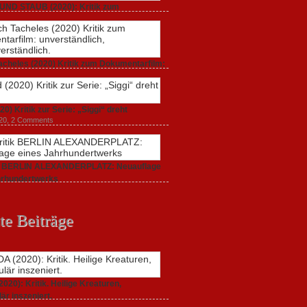
UND STAUB (2020): Kritik zum
arfilm.
 2020,
2 Comments
acheles (2020) Kritik zum Dokumentarfilm:
dlich,
20,
0 Comments
20) Kritik zur Serie: „Siggi“ dreht
020,
2 Comments
ik BERLIN ALEXANDERPLATZ: Neuauflage
hrhundertwerks
20,
2 Comments
te Beiträge
20): Kritik. Heilige Kreaturen,
är inszeniert.
021,
2 Comments