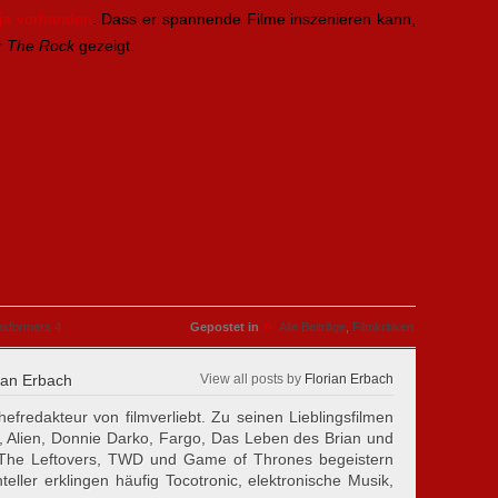
 ja vorhanden
. Dass er spannende Filme inszenieren kann,
r
The Rock
gezeigt.
»
nsformers 4
Gepostet in
Alle Beiträge
,
Filmkritiken
ian Erbach
View all posts by
Florian Erbach
hefredakteur von filmverliebt. Zu seinen Lieblingsfilmen
, Alien, Donnie Darko, Fargo, Das Leben des Brian und
 The Leftovers, TWD und Game of Thrones begeistern
eller erklingen häufig Tocotronic, elektronische Musik,