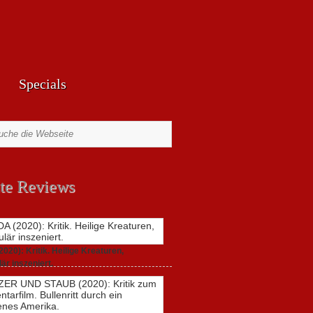
Specials
te Reviews
20): Kritik. Heilige Kreaturen,
är inszeniert.
021,
2 Comments