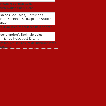
naway“: Berlinale zeigt
umentation einer Flucht
r 2020,
0 Comments
e (Bad Tales)“: Kritik des italienischen
-Beitrags der Brüder D’Innocenzo
r 2020,
2 Comments
stunden“: Berlinale zeigt ungewöhnliches
t-Drama
r 2020,
1 Comment