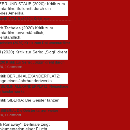
UND STAUB (2020): Kritik zum
rfilm. Bullenritt durch ein gespaltenes
 2020,
2 Comments
acheles (2020) Kritik zum Dokumentarfilm:
dlich, unmissverständlich.
20,
0 Comments
20) Kritik zur Serie: „Siggi“ dreht durch
020,
2 Comments
ik BERLIN ALEXANDERPLATZ: Neuauflage
hrhundertwerks
20,
2 Comments
k SIBERIA: Die Geister tanzen weiter
20,
1 Comment