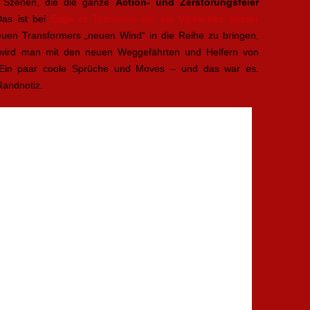
ge Szenen, die die ganze
Action- und Zerstörungsfeier
 Das ist bei
Edge of Tomorrow um ein Vielfaches besser
euen Transformers „neuen Wind“ in die Reihe zu bringen,
ig wird man mit den neuen Weggefährten und Helfern von
. Ein paar coole Sprüche und Moves – und das war es.
Randnotiz.