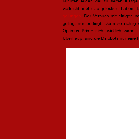
Minuten leider viel zu selten lusti
vielleicht mehr aufgelockert hätten.
gelungen
. Der Versuch mit einigen n
gelingt nur bedingt. Denn so richt
Optimus Prime nicht wirklich warm
Überhaupt sind die Dinobots nur eine 