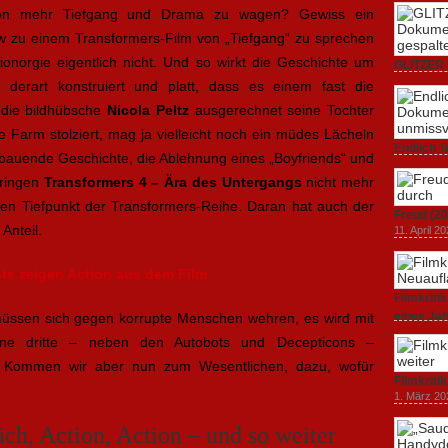
 von mehr Tiefgang und Drama zu wagen? Gewiss ein
w zu einem Transformers-Film von „Tiefgang“ zu sprechen
ionorgie eigentlich nicht. Und so wirkt die Geschichte um
GLITZER 
Dokumenta
derart konstruiert und platt, dass es einem fast die
Amerika.
 die bildhübsche
Nicola Peltz
ausgerechnet seine Tochter
3. Oktober
 Farm stolziert, mag ja vielleicht noch ein müdes Lächeln
Endlich T
fbauende Geschichte, die Ablehnung eines „Boyfriends“ und
unverstän
bringen
Transformers 4 – Ära des Untergangs
nicht mehr
19. Mai 20
nen Tiefpunkt der Transformers-Reihe. Daran hat auch der
Freud (20
Anteil.
11. April 2
ts zeigen Action aus dem Film
Filmkrit
eines Ja
üssen sich gegen korrupte Menschen wehren, es wird mit
1. März 20
eine dritte – neben den Autobots und Decepticons –
ne. Kommen wir aber nun zum Wesentlichen, dazu, wofür
Filmkriti
1. März 20
äch, Action, Action – und so weiter