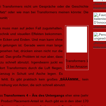
„Saudi Ru
i Transformers nicht um Gespräche oder die Geschichte
Handydok
latz
“ oder wie man bei Transformers meinen könnte: Die
27. Februa
punkt.
„Favolacc
 muss man auf jeden Fall zugutehalten,
Berlinale
echnik und visuellen Effekten bekommen.
25. Februa
llen Ecken und Enden. Und man kann ohne
„Persisch
t gelungen ist. Gerade wenn man lange
Holocaus
gesehen hat, drücken einen nicht nur die
23. Februa
el. Das große Problem ist nun aber, dass
Transformers 1
 zu schnell abnutzt. Irgendwann juckt es
-3 bei Amazon
ort Transformers durch die Luft fliegen,
aßenzug in Schutt und Asche legen. Es
 fehlt. Es gibt praktisch kein großes „
BÄÄÄMMM
„, kein
reihung von Action, die sich schnell abnutzt.
ass
Transformers 4 – Ära des Untergangs
eher eine (sehr
roduct Placement-Anteil ist. Auch gibt es in den über 170