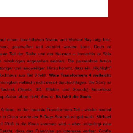
auf einem beachtlichen Niveau und Michael Bay zeigt hier,
iert, geschaffen und zerstört werden kann. Doch ist
teste Teil der Reihe und der Neustart – immerhin ist Shia
s misslungen angesehen werden. Die pausenlose Action
öniger und langweiliger. Hinzu kommt, dass ein „Highlight“
ochhaus aus Teil 3 fehlt.
Wäre Transformers 4 vielleicht
ntönigkeit vielleicht nicht derart durchschlagen. Die Story ist
 Technik (Stunts, 3D, Effekte und Sounds) hinterlässt
p-Action eben nicht alles ist.
Es fehlt die Seele
.
 Kritiken, ist der neueste Transformers-Teil – wieder einmal
ein in China wurde der 5-Tage-Startrekord geknackt. Michael
hl 2016 in die Kinos kommen wird – aber unbedingt eine
Gefahr, dass das Franchise an Interesse verliert. Große