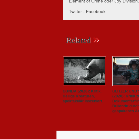
Element of Crime oder Joy Division.
Twitter
-
Facebook
»
Related
GUNDA (2020): Kritik.
GLITZER UND
Heilige Kreaturen,
(2020): Kritik 
spektakulär inszeniert.
Dokumentarfil
Bullenritt durc
gespaltenes A