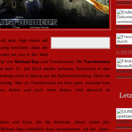
GLITZER 
Dokument
3. Oktober
Endlich T
unverstän
19. Mai 20
roß sind, High Heels auf
rtig berichten, dass die
Freud (20
11. April 2
inden wir uns in der Welt
ing“ von
Michael
Bay
und Transformers. Mit
Transformers
it dem 17. Juli 2014 wieder schwere Geschütze in den
Filmkrit
lerdings nicht im Bezug auf die Rahmenhandlung.
Doch die
eines Ja
1. März 20
wichtig
: Wer zu Transformers ins Kino geht, erwartet kein
ction, Action und noch mehr Action. Und dennoch ist
Letz
ritiken und Fans, die die fehlende „Story“ hinter den
GUNDA (20
spektakul
Michael Bay schließlich dazu veranlassten, mit der „Vater-
21. April 2