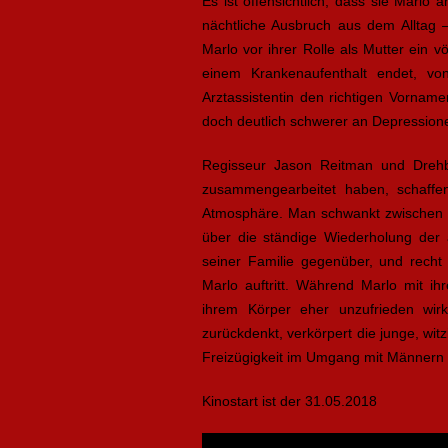
Es ist offensichtlich, dass sie Marlo
nächtliche Ausbruch aus dem Alltag –
Marlo vor ihrer Rolle als Mutter ein v
einem Krankenaufenthalt endet, vo
Arztassistentin den richtigen Vorname
doch deutlich schwerer an Depressionen
Regisseur Jason Reitman und Drehb
zusammengearbeitet haben, schaffe
Atmosphäre. Man schwankt zwischen Mi
über die ständige Wiederholung der a
seiner Familie gegenüber, und recht 
Marlo auftritt. Während Marlo mit i
ihrem Körper eher unzufrieden wir
zurückdenkt, verkörpert die junge, witzi
Freizügigkeit im Umgang mit Männern be
Kinostart ist der 31.05.2018