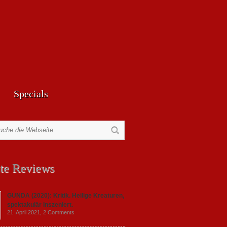
Specials
te Reviews
GUNDA (2020): Kritik. Heilige Kreaturen,
spektakulär inszeniert.
21. April 2021,
2 Comments