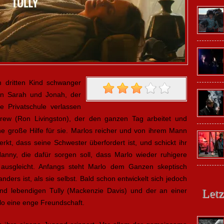
m dritten Kind schwanger
rn Sarah und Jonah, der
ie Privatschule verlassen
Drew (Ron Livingston), der den ganzen Tag arbeitet und
ine große Hilfe für sie. Marlos reicher und von ihrem Mann
kt, dass seine Schwester überfordert ist, und schickt ihr
anny, die dafür sorgen soll, dass Marlo wieder ruhigere
ausgleicht. Anfangs steht Marlo dem Ganzen skeptisch
nders ist, als sie selbst. Bald schon entwickelt sich jedoch
und lebendigen Tully (Mackenzie Davis) und der an einer
Letz
lo eine enge Freundschaft.