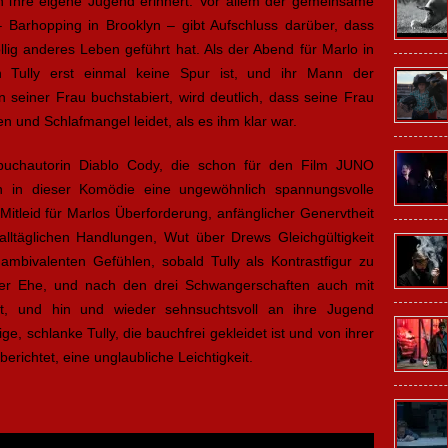
 an ihre eigene Jugend erinnert. Vor allem der gemeinsame
 Barhopping in Brooklyn – gibt Aufschluss darüber, dass
öllig anderes Leben geführt hat. Als der Abend für Marlo in
n Tully erst einmal keine Spur ist, und ihr Mann der
n seiner Frau buchstabiert, wird deutlich, dass seine Frau
 und Schlafmangel leidet, als es ihm klar war.
uchautorin Diablo Cody, die schon für den Film JUNO
n in dieser Komödie eine ungewöhnlich spannungsvolle
tleid für Marlos Überforderung, anfänglicher Genervtheit
lltäglichen Handlungen, Wut über Drews Gleichgültigkeit
ambivalenten Gefühlen, sobald Tully als Kontrastfigur zu
hrer Ehe, und nach den drei Schwangerschaften auch mit
kt, und hin und wieder sehnsuchtsvoll an ihre Jugend
ge, schlanke Tully, die bauchfrei gekleidet ist und von ihrer
richtet, eine unglaubliche Leichtigkeit.