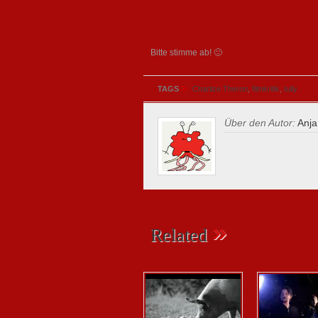
Bitte stimme ab! 🙂
»
TAGS
Charlize Theron
,
filmkritik
,
tully
Über den Autor:
Anja
»
Related