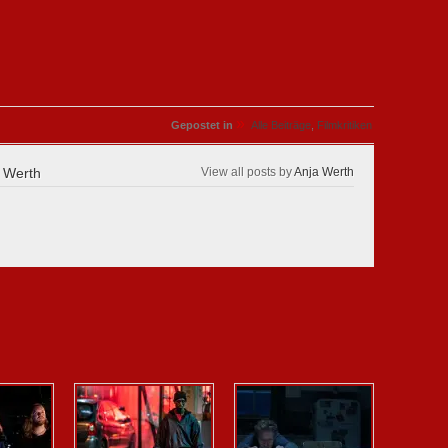
»
Gepostet in
Alle Beiträge
,
Filmkritiken
 Werth
View all posts by
Anja Werth