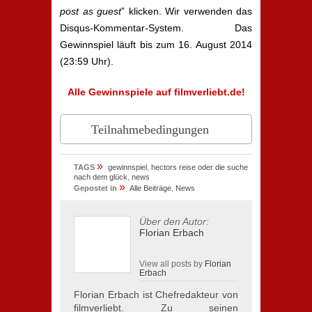
post as guest
” klicken. Wir verwenden das
Disqus-Kommentar-System. Das
Gewinnspiel läuft bis zum 16. August 2014
(23:59 Uhr).
Alle Gewinnspiele auf filmverliebt.de!
Teilnahmebedingungen
»
TAGS
gewinnspiel
,
hectors reise oder die suche
nach dem glück
,
news
»
Gepostet in
Alle Beiträge
,
News
Über den Autor:
Florian Erbach
View all posts by
Florian
Erbach
Florian Erbach ist Chefredakteur von
filmverliebt. Zu seinen