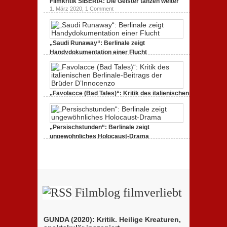
Filmkritik SIBERIA: Die Geister tanzen weiter
1. März 2020,
1 Comment
„Saudi Runaway“: Berlinale zeigt
Handydokumentation einer Flucht
27. Februar 2020,
0 Comments
„Favolacce (Bad Tales)“: Kritik des italienischen
Berlinale-Beitrags der Brüder D’Innocenzo
25. Februar 2020,
2 Comments
„Persischstunden“: Berlinale zeigt
ungewöhnliches Holocaust-Drama
23. Februar 2020,
1 Comment
Filmblog filmverliebt
GUNDA (2020): Kritik. Heilige Kreaturen,