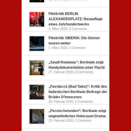
Filmkritik BERLIN
ALEXANDERPLATZ: Neuauflage
eines Jahrhundertwerks
1. März 2020,
2 Comments
Filmkritik SIBERIA: Die Geister
tanzen weiter
1. März 2020,
1 Comment
„Saudi Runaway“: Berlinale zeigt
Handydokumentation einer Flucht
27. Februar 2020,
0 Comments
„Favolacce (Bad Tales)“: Kritik des
italienischen Berlinale-Beitrags der
Brüder D’Innocenzo
25. Februar 2020,
2 Comments
„Persischstunden“: Berlinale zeigt
ungewöhnliches Holocaust-Drama
23. Februar 2020,
1 Comment