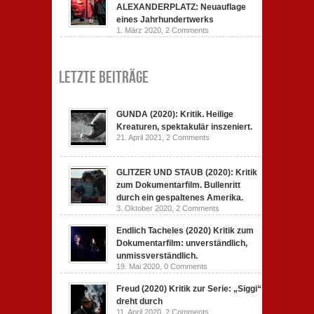
ALEXANDERPLATZ: Neuauflage
eines Jahrhundertwerks
1. März 2020,
2 Comments
Letzte Beiträge
GUNDA (2020): Kritik. Heilige
Kreaturen, spektakulär inszeniert.
21. April 2021,
2 Comments
GLITZER UND STAUB (2020): Kritik
zum Dokumentarfilm. Bullenritt
durch ein gespaltenes Amerika.
3. Oktober 2020,
2 Comments
Endlich Tacheles (2020) Kritik zum
Dokumentarfilm: unverständlich,
unmissverständlich.
19. Mai 2020,
0 Comments
Freud (2020) Kritik zur Serie: „Siggi“
dreht durch
11. April 2020,
2 Comments