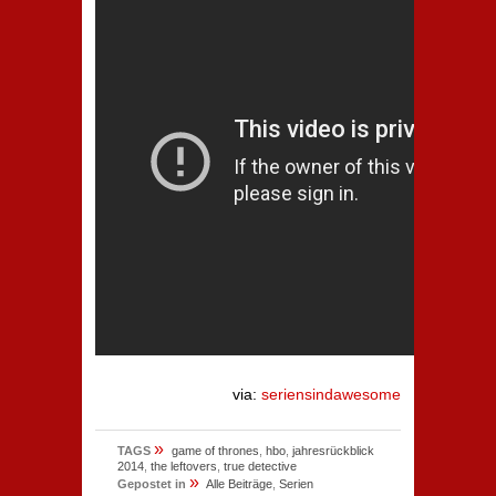
via:
seriensindawesome
»
TAGS
game of thrones
,
hbo
,
jahresrückblick
2014
,
the leftovers
,
true detective
»
Gepostet in
Alle Beiträge
,
Serien