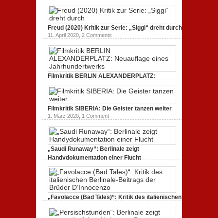
Dokumentarfilm: unverständlich,
unmissverständlich.
19. Mai 2020,
0 Comments
Freud (2020) Kritik zur Serie: „Siggi“ dreht durch
11. April 2020,
2 Comments
Filmkritik BERLIN ALEXANDERPLATZ:
Neuauflage eines Jahrhundertwerks
1. März 2020,
2 Comments
Filmkritik SIBERIA: Die Geister tanzen weiter
1. März 2020,
1 Comment
„Saudi Runaway“: Berlinale zeigt
Handydokumentation einer Flucht
27. Februar 2020,
0 Comments
„Favolacce (Bad Tales)“: Kritik des italienischen
Berlinale-Beitrags der Brüder D’Innocenzo
25. Februar 2020,
2 Comments