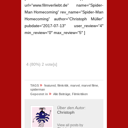
url=“www.filmverliebt.de“ name=“Spider-
Man Homecoming“ rev_name=“Spider-Man
Homecoming“ author=“Christoph Müller“
pubdate=“2017-07-13″ user_review=“4″
min_review=“0″ max_review=“5″ ]
4
(80%)
2
vote[s]
»
TAGS
featured
,
filmkritik
,
marvel
,
marvel filme
,
spiderman
»
Gepostet in
Alle Beiträge
,
Filmkritiken
Über den Autor:
Christoph
View all posts by