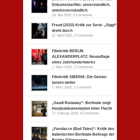
Dokumentarfilm: unverständlich,
unmissverständlich.
19. Mai 2020,
0 Comments
Freud (2020) Kritik zur Serie: „Siggi“
dreht durch
11. April 2020,
2 Comments
Filmkritik BERLIN
ALEXANDERPLATZ: Neuauflage
eines Jahrhundertwerks
1. März 2020,
2 Comments
Filmkritik SIBERIA: Die Geister
tanzen weiter
1. März 2020,
1 Comment
„Saudi Runaway“: Berlinale zeigt
Handydokumentation einer Flucht
27. Februar 2020,
0 Comments
„Favolacce (Bad Tales)“: Kritik des
italienischen Berlinale-Beitrags der
Brüder D’Innocenzo