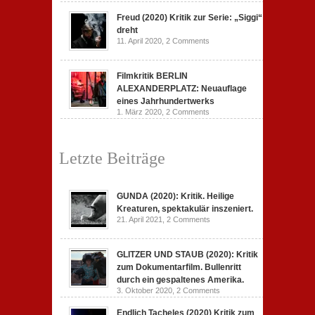
Freud (2020) Kritik zur Serie: „Siggi“
dreht
11. April 2020,
2 Comments
Filmkritik BERLIN
ALEXANDERPLATZ: Neuauflage
eines Jahrhundertwerks
1. März 2020,
2 Comments
Letzte Beiträge
GUNDA (2020): Kritik. Heilige
Kreaturen, spektakulär inszeniert.
21. April 2021,
2 Comments
GLITZER UND STAUB (2020): Kritik
zum Dokumentarfilm. Bullenritt
durch ein gespaltenes Amerika.
3. Oktober 2020,
2 Comments
Endlich Tacheles (2020) Kritik zum